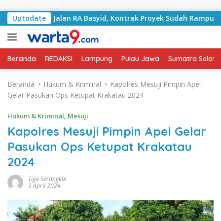
Langsung ke konten
angani Jalan RA Basyid, Kontrak Proyek Sudah Rampung
Uptodate
Beranda
REDAKSI
Lampung
Pulau Jawa
Sumatra Selata
Beranda
Hukum & Kriminal
Kapolres Mesuji Pimpin Apel
Gelar Pasukan Ops Ketupat Krakatau 2024
Hukum & Kriminal
,
Mesuji
Kapolres Mesuji Pimpin Apel Gelar
Pasukan Ops Ketupat Krakatau
2024
Tiga Serangkai
3 April 2024