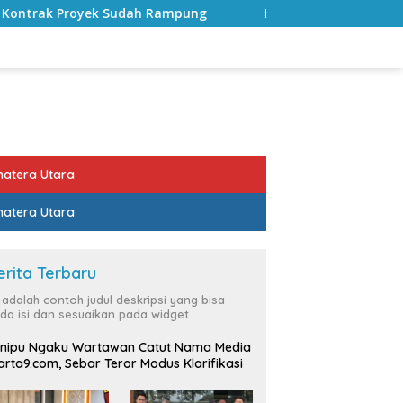
 Rampung
Bulan Kemerdekaan, Bupati Lampung Selatan
atera Utara
atera Utara
erita Terbaru
i adalah contoh judul deskripsi yang bisa
da isi dan sesuaikan pada widget
nipu Ngaku Wartawan Catut Nama Media
rta9.com, Sebar Teror Modus Klarifikasi