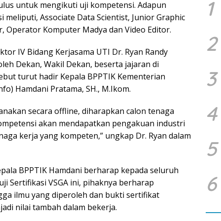
1
ulus untuk mengikuti uji kompetensi. Adapun
 meliputi, Associate Data Scientist, Junior Graphic
r, Operator Komputer Madya dan Video Editor.
2
ektor IV Bidang Kerjasama UTI Dr. Ryan Randy
oleh Dekan, Wakil Dekan, beserta jajaran di
3
ebut turut hadir Kepala BPPTIK Kementerian
fo) Hamdani Pratama, SH., M.Ikom.
4
ksanakan secara offline, diharapkan calon tenaga
t kompetensi akan mendapatkan pengakuan industri
aga kerja yang kompeten,” ungkap Dr. Ryan dalam
5
pala BPPTIK Hamdani berharap kepada seluruh
6
ji Sertifikasi VSGA ini, pihaknya berharap
 ilmu yang diperoleh dan bukti sertifikat
adi nilai tambah dalam bekerja.