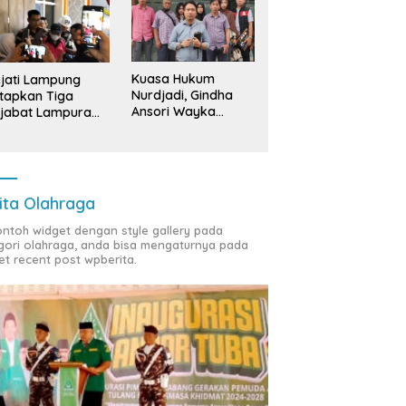
Kuasa Hukum
jati Lampung
Nurdjadi, Gindha
tapkan Tiga
Ansori Wayka
jabat Lampura
Laporkan
ersangka
Penyerobotan
Tanah ke Polda
Lampung
ita Olahraga
contoh widget dengan style gallery pada
gori olahraga, anda bisa mengaturnya pada
et recent post wpberita.