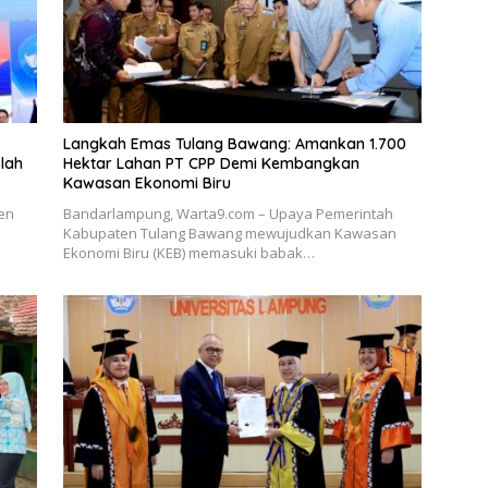
Langkah Emas Tulang Bawang: Amankan 1.700
lah
Hektar Lahan PT CPP Demi Kembangkan
Kawasan Ekonomi Biru
en
Bandarlampung, Warta9.com – Upaya Pemerintah
Kabupaten Tulang Bawang mewujudkan Kawasan
Ekonomi Biru (KEB) memasuki babak…