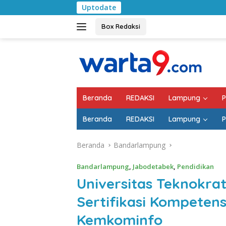
Langsung
Uptodate
Pemkab Lampung S
ke
konten
Box Redaksi
Beranda
REDAKSI
Lampung
P
Beranda
REDAKSI
Lampung
P
Beranda
Bandarlampung
Bandarlampung
,
Jabodetabek
,
Pendidikan
Universitas Teknokrat
Sertifikasi Kompeten
Kemkominfo