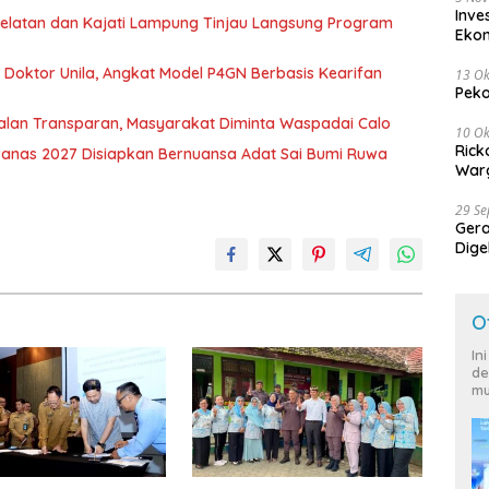
Inve
 Selatan dan Kajati Lampung Tinjau Langsung Program
Eko
r Doktor Unila, Angkat Model P4GN Berbasis Kearifan
13 Ok
Peko
jalan Transparan, Masyarakat Diminta Waspadai Calo
10 Ok
Rick
nas 2027 Disiapkan Bernuansa Adat Sai Bumi Ruwa
Warg
29 S
Ger
Dige
Harg
O
In
de
mu