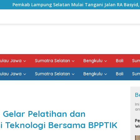
elatan Mulai Tangani Jalan RA Basyid, Kontrak Proyek Sudah
ulau Jawa
Sumatra Selatan
Bengkulu
Bali
Sum
ulau Jawa
Sumatra Selatan
Bengkulu
Bali
Sum
B
In
an
 Gelar Pelatihan dan
Pe
si Teknologi Bersama BPPTIK
Wa