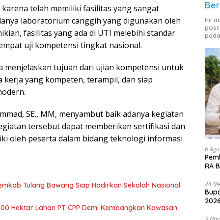
Ber
arena telah memiliki fasilitas yang sangat
danya laboratorium canggih yang digunakan oleh
Ini 
post
ikian, fasilitas yang ada di UTI melebihi standar
pada
empat uji kompetensi tingkat nasional.
ra menjelaskan tujuan dari ujian kompetensi untuk
kerja yang kompeten, terampil, dan siap
modern.
ammad, SE., MM, menyambut baik adanya kegiatan
egiatan tersebut dapat memberikan sertifikasi dan
ki oleh peserta dalam bidang teknologi informasi
6 Agu
Pemk
RA B
24 Me
Pemkab Tulang Bawang Siap Hadirkan Sekolah Nasional
Bupa
2026
700 Hektar Lahan PT CPP Demi Kembangkan Kawasan
5 No