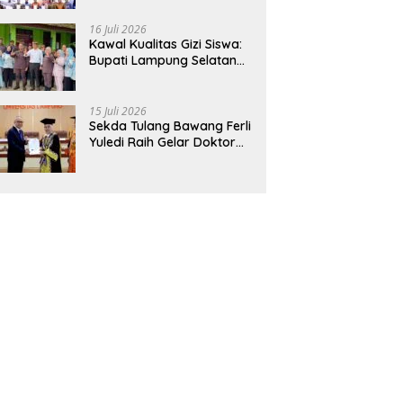
Hadirkan Sekolah Nasional
Terintegrasi Pertama di
16 Juli 2026
Lampung
Kawal Kualitas Gizi Siswa:
Bupati Lampung Selatan
dan Kajati Lampung Tinjau
Langsung Program Makan
Bergizi Gratis di Natar
15 Juli 2026
Sekda Tulang Bawang Ferli
Yuledi Raih Gelar Doktor
Unila, Angkat Model P4GN
Berbasis Kearifan Lokal