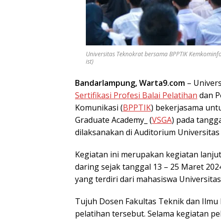
Universitas Teknokrat bersama BPPTIK Kemkominfo m
ist)
Bandarlampung, Warta9.com
– Univers
Sertifikasi Profesi Balai Pelatihan
dan P
Komunikasi (
BPPTIK
) bekerjasama untu
Graduate Academy_ (
VSGA
) pada tangg
dilaksanakan di Auditorium Universitas
Kegiatan ini merupakan kegiatan lanju
daring sejak tanggal 13 – 25 Maret 202
yang terdiri dari mahasiswa Universit
Tujuh Dosen Fakultas Teknik dan Ilmu
pelatihan tersebut. Selama kegiatan p