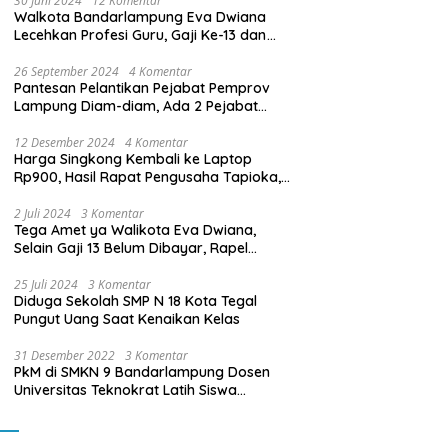
30 Juni 2024
12 Komentar
Walkota Bandarlampung Eva Dwiana
Lecehkan Profesi Guru, Gaji Ke-13 dan
THR Tidak Dibayarkan
26 September 2024
4 Komentar
Pantesan Pelantikan Pejabat Pemprov
Lampung Diam-diam, Ada 2 Pejabat
yang Dilantik Masih Golongan III/b
12 Desember 2024
4 Komentar
Harga Singkong Kembali ke Laptop
Rp900, Hasil Rapat Pengusaha Tapioka,
Petani Singkong dengan Pj. Gubernur
Lampung
2 Juli 2024
3 Komentar
Tega Amet ya Walikota Eva Dwiana,
Selain Gaji 13 Belum Dibayar, Rapel
Kenaikan Gaji 2 Bulan Juga Belum
Dibayar
25 Juli 2024
3 Komentar
Diduga Sekolah SMP N 18 Kota Tegal
Pungut Uang Saat Kenaikan Kelas
31 Desember 2022
3 Komentar
PkM di SMKN 9 Bandarlampung Dosen
Universitas Teknokrat Latih Siswa
Membuat Program Mobil RC Berbasis IoT