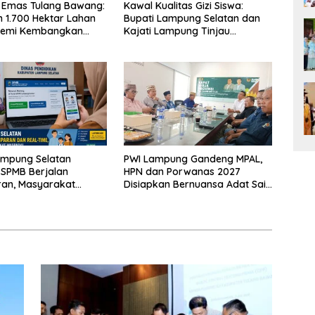
 Emas Tulang Bawang:
Kawal Kualitas Gizi Siswa:
 1.700 Hektar Lahan
Bupati Lampung Selatan dan
Demi Kembangkan
Kajati Lampung Tinjau
 Ekonomi Biru
Langsung Program Makan
Bergizi Gratis di Natar
ampung Selatan
PWI Lampung Gandeng MPAL,
 SPMB Berjalan
HPN dan Porwanas 2027
ran, Masyarakat
Disiapkan Bernuansa Adat Sai
Waspadai Calo
Bumi Ruwa Jurai