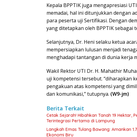
Kepala BPPTIK juga mengapresiasi UTI k
memadai, hal ini ditunjukkan dengan a
para peserta uji Sertifikasi. Dengan dem
yang ditetapkan oleh BPPTIK sebagai t
Selanjutnya, Dr. Heni selaku ketua aca
mempersiapkan lulusan menjadi tenaga 
menghadapi tantangan di dunia kerja 
Wakil Rektor UTI Dr. H. Mahathir Muh
uji kompetensi tersebut. “diharapkan k
pengakuan atas kompetensi yang dimili
dan komunikasi,” tutupnya.
(W9-jm)
Berita Terkait
Cetak Sejarah! Hibahkan Tanah 19 Hektar, 
Terintegrasi Pertama di Lampung
Langkah Emas Tulang Bawang: Amankan 1.
Ekonomi Biru