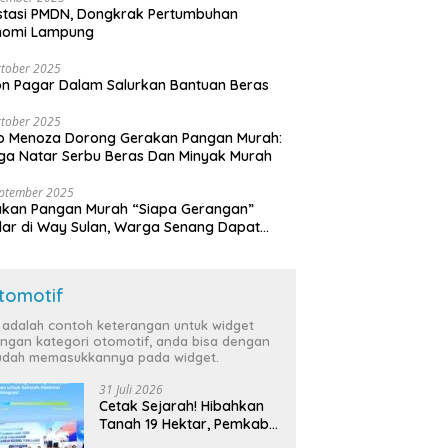
stasi PMDN, Dongkrak Pertumbuhan
nomi Lampung
tober 2025
n Pagar Dalam Salurkan Bantuan Beras
tober 2025
o Menoza Dorong Gerakan Pangan Murah:
a Natar Serbu Beras Dan Minyak Murah
eptember 2025
akan Pangan Murah “Siapa Gerangan”
lar di Way Sulan, Warga Senang Dapat
a Bersubsidi
tomotif
i adalah contoh keterangan untuk widget
ngan kategori otomotif, anda bisa dengan
dah memasukkannya pada widget.
31 Juli 2026
Cetak Sejarah! Hibahkan
Tanah 19 Hektar, Pemkab
Tulang Bawang Siap