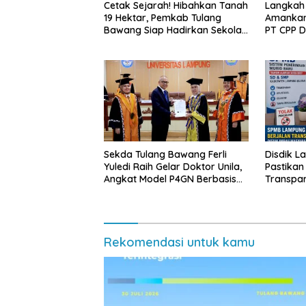
Cetak Sejarah! Hibahkan Tanah
Langkah
19 Hektar, Pemkab Tulang
Amankan
Bawang Siap Hadirkan Sekolah
PT CPP 
Nasional Terintegrasi Pertama
Kawasan
di Lampung
Sekda Tulang Bawang Ferli
Disdik L
Yuledi Raih Gelar Doktor Unila,
Pastikan
Angkat Model P4GN Berbasis
Transpa
Kearifan Lokal
Diminta 
Rekomendasi untuk kamu