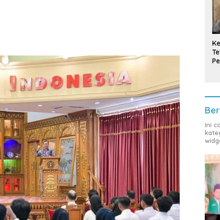
Ke
Te
Pe
T
Ber
Ini 
kate
widg