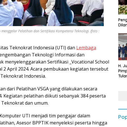
Peng
Dilan
enggelar Pelatihan dan Sertifikasi Kompetensi Teknologi. (foto :
itas Teknokrat Indonesia (UTI) dan
Lembaga
engembangan Teknologi Informasi dan
k menyelenggarakan Sertifikasi _Vocational School
H. J
al 2 April 2024. Acara pembukaan kegiatan tersebut
Pim
 Teknokrat Indonesia.
Tula
Targ
Terb
tan dari Pelatihan VSGA yang dilakukan secara
202
4. Kegiatan pelatihan diikuti sebanyak 384 peserta
as Teknokrat dan umum.
 Komputer UTI menjadi tim pengajar dalam
Pop
elatihan, Asesor BPPTIK menyeleksi peserta hingga