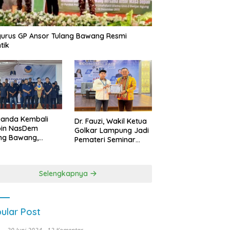
urus GP Ansor Tulang Bawang Resmi
tik
uanda Kembali
Dr. Fauzi, Wakil Ketua
pin NasDem
Golkar Lampung Jadi
ng Bawang,
Pemateri Seminar
etkan Kursi DPRD
Nasional FEB Unila,
anyak di Pemilu
Membangun Fondasi
9
Kuat Melalui 4 Pilar
Selengkapnya
Kebangsaan
ular Post