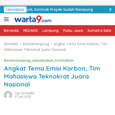
Langsung ke konten
 RA Basyid, Kontrak Proyek Sudah Rampung
Uptodate
Bulan Kem
Beranda
REDAKSI
Lampung
Pulau Jawa
Sumatra Selata
Beranda
Bandarlampung
Angkat Tema Emisi Karbon, Tim
Mahasiswa Teknokrat Juara Nasional
Bandarlampung
,
Jabodetabek
,
Pendidikan
Angkat Tema Emisi Karbon, Tim
Mahasiswa Teknokrat Juara
Nasional
Tiga Serangkai
21 Juli 2024