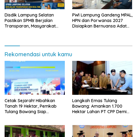
Disdik Lampung Selatan
PWI Lampung Gandeng MPAL,
Pastikan SPMB Berjalan
HPN dan Porwanas 2027
Transparan, Masyarakat
Disiapkan Bernuansa Adat
Diminta Waspadai Calo
Sai Bumi Ruwa Jurai
Rekomendasi untuk kamu
Cetak Sejarah! Hibahkan
Langkah Emas Tulang
Tanah 19 Hektar, Pemkab
Bawang: Amankan 1.700
Tulang Bawang Siap
Hektar Lahan PT CPP Demi
Hadirkan Sekolah Nasional
Kembangkan Kawasan
Terintegrasi Pertama di
Ekonomi Biru
Lampung