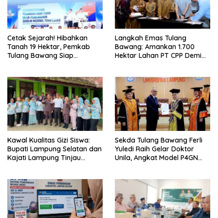
Cetak Sejarah! Hibahkan
Langkah Emas Tulang
Tanah 19 Hektar, Pemkab
Bawang: Amankan 1.700
Tulang Bawang Siap
Hektar Lahan PT CPP Demi
Hadirkan Sekolah Nasional
Kembangkan Kawasan
Terintegrasi Pertama di
Ekonomi Biru
Lampung
Kawal Kualitas Gizi Siswa:
Sekda Tulang Bawang Ferli
Bupati Lampung Selatan dan
Yuledi Raih Gelar Doktor
Kajati Lampung Tinjau
Unila, Angkat Model P4GN
Langsung Program Makan
Berbasis Kearifan Lokal
Bergizi Gratis di Natar