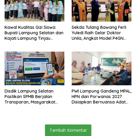
Kawal Kualitas Gizi Siswa:
Sekda Tulang Bawang Ferli
Bupati Lampung Selatan dan
Yuledi Raih Gelar Doktor
Kajati Lampung Tinjau
Unila, Angkat Model P4GN
Langsung Program Makan
Berbasis Kearifan Lokal
Bergizi Gratis di Natar
Disdik Lampung Selatan
PWI Lampung Gandeng MPAL,
Pastikan SPMB Berjalan
HPN dan Porwanas 2027
Transparan, Masyarakat
Disiapkan Bernuansa Adat
Diminta Waspadai Calo
Sai Bumi Ruwa Jurai
Tambah Komentar