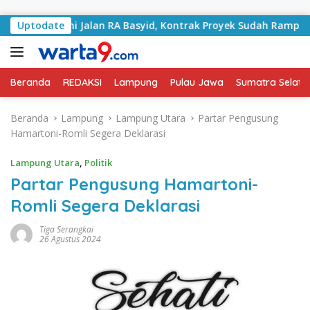
Langsung ke konten
angani Jalan RA Basyid, Kontrak Proyek Sudah Rampung
Uptodate
Beranda
REDAKSI
Lampung
Pulau Jawa
Sumatra Selata
Beranda
Lampung
Lampung Utara
Partar Pengusung
Hamartoni-Romli Segera Deklarasi
Lampung Utara
,
Politik
Partar Pengusung Hamartoni-
Romli Segera Deklarasi
Tiga Serangkai
26 Agustus 2024