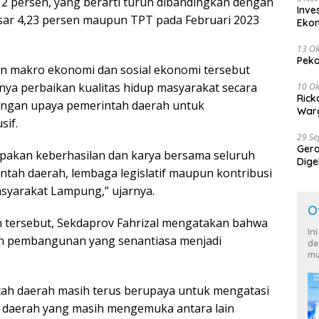
,12 persen, yang berarti turun dibandingkan dengan
Inve
sar 4,23 persen maupun TPT pada Februari 2023
Eko
13 Ok
Peko
an makro ekonomi dan sosial ekonomi tersebut
ya perbaikan kualitas hidup masyarakat secara
10 Ok
Rick
engan upaya pemerintah daerah untuk
Warg
sif.
29 S
Ger
pakan keberhasilan dan karya bersama seluruh
Dige
tah daerah, lembaga legislatif maupun kontribusi
Harg
yarakat Lampung,” ujarnya.
O
an tersebut, Sekdaprov Fahrizal mengatakan bahwa
In
 pembangunan yang senantiasa menjadi
de
mu
intah daerah masih terus berupaya untuk mengatasi
daerah yang masih mengemuka antara lain