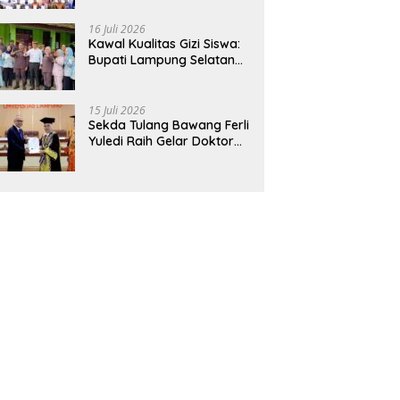
Hadirkan Sekolah Nasional
Terintegrasi Pertama di
16 Juli 2026
Lampung
Kawal Kualitas Gizi Siswa:
Bupati Lampung Selatan
dan Kajati Lampung Tinjau
Langsung Program Makan
Bergizi Gratis di Natar
15 Juli 2026
Sekda Tulang Bawang Ferli
Yuledi Raih Gelar Doktor
Unila, Angkat Model P4GN
Berbasis Kearifan Lokal