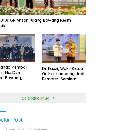
urus GP Ansor Tulang Bawang Resmi
tik
uanda Kembali
Dr. Fauzi, Wakil Ketua
pin NasDem
Golkar Lampung Jadi
ng Bawang,
Pemateri Seminar
etkan Kursi DPRD
Nasional FEB Unila,
anyak di Pemilu
Membangun Fondasi
9
Kuat Melalui 4 Pilar
Selengkapnya
Kebangsaan
ular Post