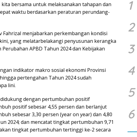
1
en kita bersama untuk melaksanakan tahapan dan
tepat waktu berdasarkan peraturan perundang-
2
v Fahrizal menjabarkan perkembangan kondisi
kini, yang melatarbelakangi penyusunan kerangka
3
 Perubahan APBD Tahun 2024 dan Kebijakan
4
gan indikator makro sosial ekonomi Provinsi
hingga pertengahan Tahun 2024 sudah
a lini.
5
t didukung dengan pertumbuhan positif
h positif sebesar 4,55 persen dan berlanjut
6
buh sebesar 3,30 persen (year on year) dan 4,80
ahun 2024; dan mencatat tingkat pertumbuhan 9,71
pakan tingkat pertumbuhan tertinggi ke-2 secara