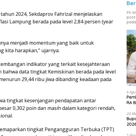
Ber
Ini 
n tahun 2024, Sekdaprov Fahrizal menjelaskan
post
flasi Lampung berada pada level 2,84 persen (year
pada
tunya menjadi momentum yang baik untuk
kita harapkan,” ujarnya.
kembangan indikator yang terkait kesejahteraan
bahwa data tingkat Kemiskinan berada pada level
 menurun 29,44 ribu jiwa dibanding keadaan pada
6 Agu
Pemk
hwa tingkat kesenjangan pendapatan antar
RA B
esar 0,302 poin dan masih dalam kategori rendah,
24 Me
ional.
Bupa
2026
a memaparkan tingkat Pengangguran Terbuka (TPT)
5 No