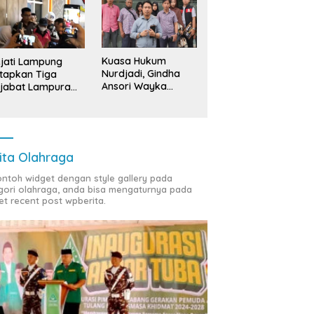
Kuasa Hukum
jati Lampung
Nurdjadi, Gindha
tapkan Tiga
Ansori Wayka
jabat Lampura
Laporkan
ersangka
Penyerobotan
Tanah ke Polda
Lampung
ita Olahraga
contoh widget dengan style gallery pada
gori olahraga, anda bisa mengaturnya pada
et recent post wpberita.