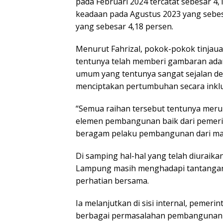
pada Februari 2024 tercatat sebesar 4
keadaan pada Agustus 2023 yang sebe
yang sebesar 4,18 persen.
Menurut Fahrizal, pokok-pokok tinjau
tentunya telah memberi gambaran adan
umum yang tentunya sangat sejalan d
menciptakan pertumbuhan secara inklu
“Semua raihan tersebut tentunya meru
elemen pembangunan baik dari pemerin
beragam pelaku pembangunan dari mas
Di samping hal-hal yang telah diuraik
Lampung masih menghadapi tantangan
perhatian bersama.
Ia melanjutkan di sisi internal, pemer
berbagai permasalahan pembangunan 