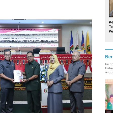
Ke
Te
Pe
T
Ber
Ini 
kate
widg