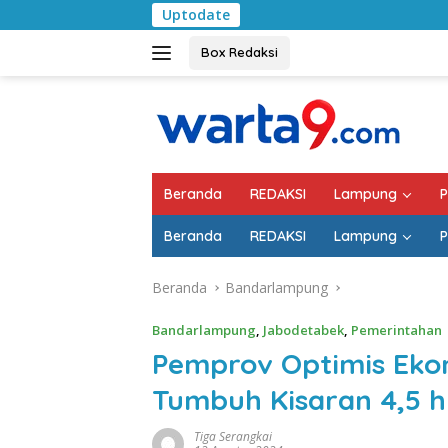
Langsung
Uptodate
Pemkab Lampung 
ke
konten
Box Redaksi
Beranda
REDAKSI
Lampung
P
Beranda
REDAKSI
Lampung
P
Beranda
Bandarlampung
Bandarlampung
,
Jabodetabek
,
Pemerintahan
Pemprov Optimis Ek
Tumbuh Kisaran 4,5 h
Tiga Serangkai