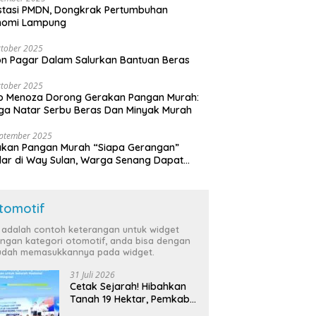
stasi PMDN, Dongkrak Pertumbuhan
nomi Lampung
tober 2025
n Pagar Dalam Salurkan Bantuan Beras
tober 2025
o Menoza Dorong Gerakan Pangan Murah:
a Natar Serbu Beras Dan Minyak Murah
eptember 2025
akan Pangan Murah “Siapa Gerangan”
lar di Way Sulan, Warga Senang Dapat
a Bersubsidi
tomotif
i adalah contoh keterangan untuk widget
ngan kategori otomotif, anda bisa dengan
dah memasukkannya pada widget.
31 Juli 2026
Cetak Sejarah! Hibahkan
Tanah 19 Hektar, Pemkab
Tulang Bawang Siap