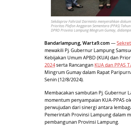
Sekdaprov Fahrizal Darminto menyerahkan doku
Prioritas Plafon Anggaran Sementara (PPAS) Tah
DPRD Provinsi Lampung Mingrum Gumay, didampingi 
Bandarlampung, Warta9.com
—
Sekret
mewakili Pj. Gubernur Lampung Sams
Kebijakan Umum APBD (KUA) dan Priori
2024
serta Rancangan
KUA dan PPAS T
Mingrum Gumay dalam Rapat Paripurn
Senin (12/8/2024).
Membacakan sambutan Pj. Gubernur L
momentum penyampaian KUA-PPAS ole
perwujudan dari sinergi antara lembaga
Pemerintah Provinsi Lampung dalam
pembangunan Provinsi Lampung.