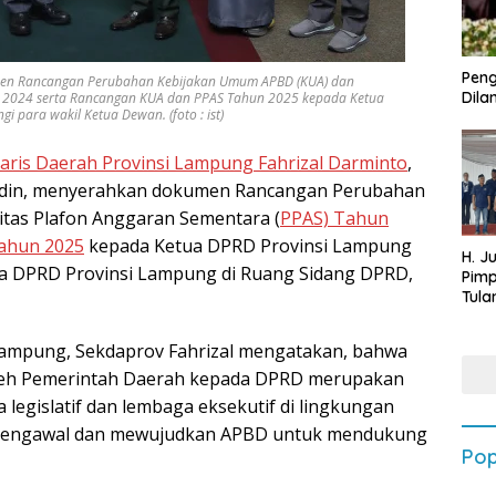
Peng
men Rancangan Perubahan Kebijakan Umum APBD (KUA) dan
Dilan
un 2024 serta Rancangan KUA dan PPAS Tahun 2025 kepada Ketua
para wakil Ketua Dewan. (foto : ist)
aris Daerah Provinsi Lampung Fahrizal Darminto
,
udin, menyerahkan dokumen Rancangan Perubahan
tas Plafon Anggaran Sementara (
PPAS) Tahun
ahun 2025
kepada Ketua DPRD Provinsi Lampung
H. J
a DPRD Provinsi Lampung di Ruang Sidang DPRD,
Pim
Tula
Targ
Terb
ampung, Sekdaprov Fahrizal mengatakan, bahwa
202
h Pemerintah Daerah kepada DPRD merupakan
 legislatif dan lembaga eksekutif di lingkungan
 mengawal dan mewujudkan APBD untuk mendukung
Pop