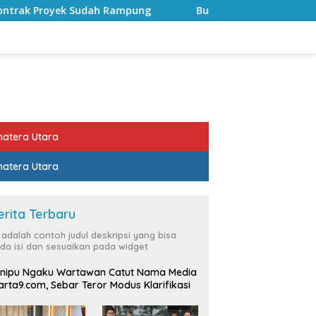
h Rampung
Bulan Kemerdekaan, Bupati Lampung Selata
atera Utara
atera Utara
erita Terbaru
i adalah contoh judul deskripsi yang bisa
da isi dan sesuaikan pada widget
nipu Ngaku Wartawan Catut Nama Media
rta9.com, Sebar Teror Modus Klarifikasi