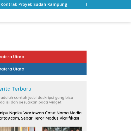
h Rampung
Bulan Kemerdekaan, Bupati Lampung Selata
atera Utara
atera Utara
erita Terbaru
i adalah contoh judul deskripsi yang bisa
da isi dan sesuaikan pada widget
nipu Ngaku Wartawan Catut Nama Media
rta9.com, Sebar Teror Modus Klarifikasi