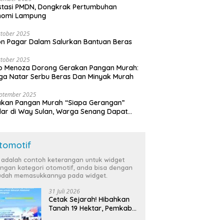
stasi PMDN, Dongkrak Pertumbuhan
nomi Lampung
tober 2025
n Pagar Dalam Salurkan Bantuan Beras
tober 2025
o Menoza Dorong Gerakan Pangan Murah:
a Natar Serbu Beras Dan Minyak Murah
eptember 2025
akan Pangan Murah “Siapa Gerangan”
lar di Way Sulan, Warga Senang Dapat
a Bersubsidi
tomotif
i adalah contoh keterangan untuk widget
ngan kategori otomotif, anda bisa dengan
dah memasukkannya pada widget.
31 Juli 2026
Cetak Sejarah! Hibahkan
Tanah 19 Hektar, Pemkab
Tulang Bawang Siap