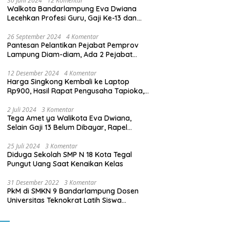
30 Juni 2024
12 Komentar
Walkota Bandarlampung Eva Dwiana
Lecehkan Profesi Guru, Gaji Ke-13 dan
THR Tidak Dibayarkan
26 September 2024
4 Komentar
Pantesan Pelantikan Pejabat Pemprov
Lampung Diam-diam, Ada 2 Pejabat
yang Dilantik Masih Golongan III/b
12 Desember 2024
4 Komentar
Harga Singkong Kembali ke Laptop
Rp900, Hasil Rapat Pengusaha Tapioka,
Petani Singkong dengan Pj. Gubernur
Lampung
2 Juli 2024
3 Komentar
Tega Amet ya Walikota Eva Dwiana,
Selain Gaji 13 Belum Dibayar, Rapel
Kenaikan Gaji 2 Bulan Juga Belum
Dibayar
25 Juli 2024
3 Komentar
Diduga Sekolah SMP N 18 Kota Tegal
Pungut Uang Saat Kenaikan Kelas
31 Desember 2022
3 Komentar
PkM di SMKN 9 Bandarlampung Dosen
Universitas Teknokrat Latih Siswa
Membuat Program Mobil RC Berbasis IoT