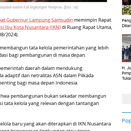
bat eselon II di lingkungan Pemprov. (foto : ist)
bat Gubernur Lampung Samsudin
memimpin Rapat
Peng
Dilan
asi Ibu Kota Nusantara (IKN)
di Ruang Rapat Utama,
8/2024).
membangun tata kelola pemerintahan yang lebih
ndasi bagi pembangunan di masa depan.
 pemerintah daerah dalam mendukung
H. J
Pim
a adaptif dan netralitas ASN dalam Pilkada
Tula
penting bagi masa depan Indonesia.
Targ
Terb
202
bahwa pembangunan bukan sekadar membangun
isasi tata kelola yang relevan dengan tantangan
Pop
lola baru yang akan diterapkan di IKN Nusantara
ang berwawasan lingkungan atau green