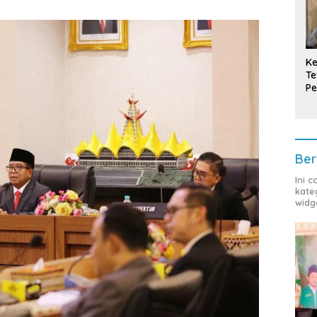
Ke
Te
Pe
T
Ber
Ini 
kate
widg