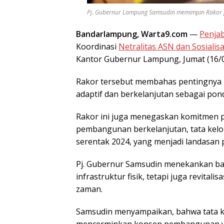
Pj. Gubernur Lampung Samsudin memimpin Rakor peja
Bandarlampung, Warta9.com
—
Penja
Koordinasi
Netralitas ASN dan Sosialis
Kantor Gubernur Lampung, Jumat (16/0
Rakor tersebut membahas pentingnya 
adaptif dan berkelanjutan sebagai po
Rakor ini juga menegaskan komitmen
pembangunan berkelanjutan, tata kelol
serentak 2024, yang menjadi landasan 
Pj. Gubernur Samsudin menekankan 
infrastruktur fisik, tetapi juga revital
zaman.
Samsudin menyampaikan, bahwa tata ke
mencerminkan konsep pembangunan y