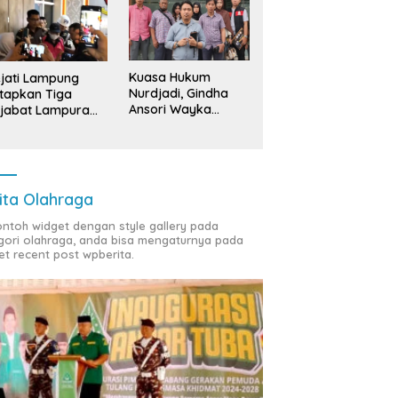
Kuasa Hukum
jati Lampung
Nurdjadi, Gindha
tapkan Tiga
Ansori Wayka
jabat Lampura
Laporkan
ersangka
Penyerobotan
Tanah ke Polda
Lampung
ita Olahraga
contoh widget dengan style gallery pada
gori olahraga, anda bisa mengaturnya pada
et recent post wpberita.