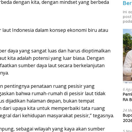
erbeda dengan kita, dengan mindset yang berbeda
Ber
Ini 
post
pada
 laut Indonesia dalam konsep ekonomi biru atau
er daya yang sangat luas dan harus dioptimalkan
t kita adalah potensi yang luar biasa. Dengan
faatkan sumber daya laut secara berkelanjutan
nya.
an pentingnya penataan ruang pesisir yang
6 Agu
askan bahwa rumah-rumah di pesisir laut tidak
Pemk
RA B
rus dijadikan halaman depan, bukan tempat
 dari upaya kita untuk memperbaiki tata ruang
24 Me
egral dari kehidupan masyarakat pesisir,” tegasnya.
Bupa
2026
pung, sebagai wilayah yang kaya akan sumber
5 No