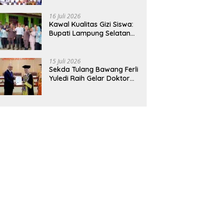
Hadirkan Sekolah Nasional
Terintegrasi Pertama di
16 Juli 2026
Lampung
Kawal Kualitas Gizi Siswa:
Bupati Lampung Selatan
dan Kajati Lampung Tinjau
Langsung Program Makan
Bergizi Gratis di Natar
15 Juli 2026
Sekda Tulang Bawang Ferli
Yuledi Raih Gelar Doktor
Unila, Angkat Model P4GN
Berbasis Kearifan Lokal