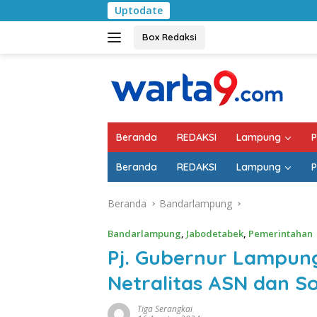
Langsung
Uptodate
Pemkab Lampung 
ke
konten
Box Redaksi
Beranda
REDAKSI
Lampung
P
Beranda
REDAKSI
Lampung
P
Beranda
Bandarlampung
Bandarlampung
,
Jabodetabek
,
Pemerintahan
Pj. Gubernur Lampun
Netralitas ASN dan Sos
Tiga Serangkai