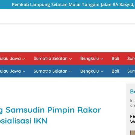
Selatan Mulai Tangani Jalan RA Basyid, Kontrak Proyek Suda
ulau Jawa
Sumatra Selatan
Bengkulu
Bali
Sum
ulau Jawa
Sumatra Selatan
Bengkulu
Bali
Sum
B
In
an
g Samsudin Pimpin Rakor
Pe
ialisasi IKN
Wa