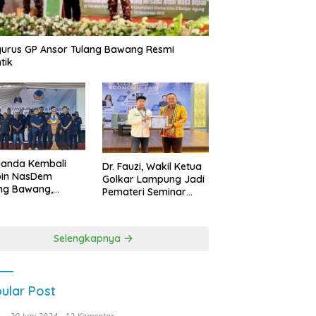
urus GP Ansor Tulang Bawang Resmi
tik
uanda Kembali
Dr. Fauzi, Wakil Ketua
pin NasDem
Golkar Lampung Jadi
ng Bawang,
Pemateri Seminar
etkan Kursi DPRD
Nasional FEB Unila,
anyak di Pemilu
Membangun Fondasi
9
Kuat Melalui 4 Pilar
Selengkapnya
Kebangsaan
ular Post