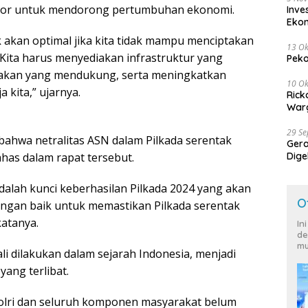
stor untuk mendorong pertumbuhan ekonomi.
Inve
Eko
kan optimal jika kita tidak mampu menciptakan
13 Ok
. Kita harus menyediakan infrastruktur yang
Peko
bijakan yang mendukung, serta meningkatkan
10 Ok
 kita,” ujarnya.
Rick
Warg
29 S
bahwa netralitas ASN dalam Pilkada serentak
Ger
ahas dalam rapat tersebut.
Dige
Harg
alah kunci keberhasilan Pilkada 2024 yang akan
O
dengan baik untuk memastikan Pilkada serentak
katanya.
In
de
mu
li dilakukan dalam sejarah Indonesia, menjadi
yang terlibat.
lri dan seluruh komponen masyarakat belum