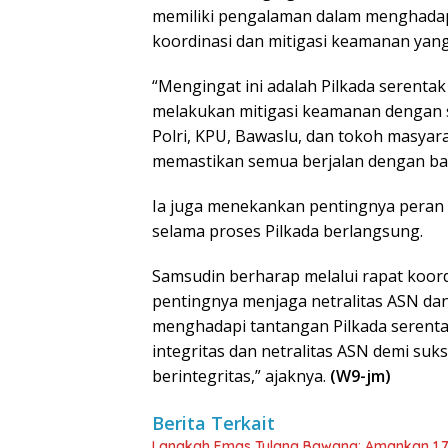
memiliki pengalaman dalam menghadapi 
koordinasi dan mitigasi keamanan yang
“Mengingat ini adalah Pilkada serentak
melakukan mitigasi keamanan dengan sa
Polri, KPU, Bawaslu, dan tokoh masyara
memastikan semua berjalan dengan baik
Ia juga menekankan pentingnya peran 
selama proses Pilkada berlangsung.
Samsudin berharap melalui rapat koor
pentingnya menjaga netralitas ASN da
menghadapi tantangan Pilkada serenta
integritas dan netralitas ASN demi su
berintegritas,” ajaknya.
(W9-jm)
Berita Terkait
Langkah Emas Tulang Bawang: Amankan 1.