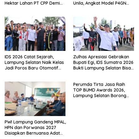
Hektar Lahan PT CPP Demi
Unila, Angkat Model P4GN
Kembangkan Kawasan
Berbasis Kearifan Lokal
Ekonomi Biru
IDS 2026 Catat Sejarah,
Zulhas Apresiasi Gebrakan
Lampung Selatan Naik Kelas
Bupati Egi, IDS Sumatra 2026
Jadi Poros Baru Otomotif
Bukti Lampung Selatan Bisa
Sumatra
Gelar Event Nasional Tanpa
APBD
Perumda Tirta Jasa Raih
TOP BUMD Awards 2026,
Lampung Selatan Borong
Tiga Penghargaan Nasional
PWI Lampung Gandeng MPAL,
HPN dan Porwanas 2027
Disiapkan Bernuansa Adat
Sai Bumi Ruwa Jurai