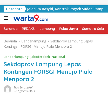
Langsung ke konten
angani Jalan RA Basyid, Kontrak Proyek Sudah Rampung
Uptodate
Beranda
REDAKSI
Lampung
Pulau Jawa
Sumatra Selata
Beranda
Bandarlampung
Sekdaprov Lampung Lepas
Kontingen FORSGI Menuju Piala Menpora 2
Bandarlampung
,
Jabodetabek
,
Nasional
Sekdaprov Lampung Lepas
Kontingen FORSGI Menuju Piala
Menpora 2
Tiga Serangkai
22 Agustus 2024