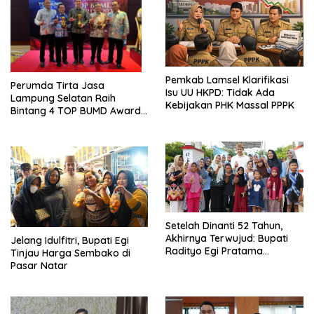
Pemkab Lamsel Klarifikasi
Perumda Tirta Jasa
Isu UU HKPD: Tidak Ada
Lampung Selatan Raih
Kebijakan PHK Massal PPPK
Bintang 4 TOP BUMD Awards
2026, Tiga Penghargaan
Sekaligus Diborong
Setelah Dinanti 52 Tahun,
Akhirnya Terwujud: Bupati
Jelang Idulfitri, Bupati Egi
Radityo Egi Pratama
Tinjau Harga Sembako di
Resmikan Jalan Kota
Pasar Natar
Dalam–Budidaya