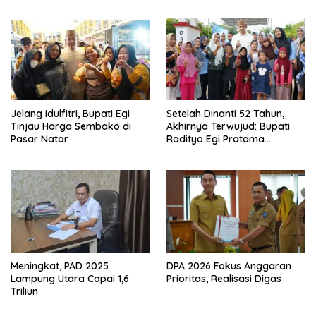
Sekaligus Diborong
Jelang Idulfitri, Bupati Egi
Setelah Dinanti 52 Tahun,
Tinjau Harga Sembako di
Akhirnya Terwujud: Bupati
Pasar Natar
Radityo Egi Pratama
Resmikan Jalan Kota
Dalam–Budidaya
Meningkat, PAD 2025
DPA 2026 Fokus Anggaran
Lampung Utara Capai 1,6
Prioritas, Realisasi Digas
Triliun