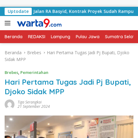
Langsung ke konten
ngani Jalan RA Basyid, Kontrak Proyek Sudah Rampung
Uptodate
Beranda
REDAKSI
Lampung
Pulau Jawa
Sumatra Selata
Beranda
Brebes
Hari Pertama Tugas Jadi Pj Bupati, Djoko
Sidak MPP
Brebes
,
Pemerintahan
Hari Pertama Tugas Jadi Pj Bupati,
Djoko Sidak MPP
Tiga Serangkai
21 September 2024