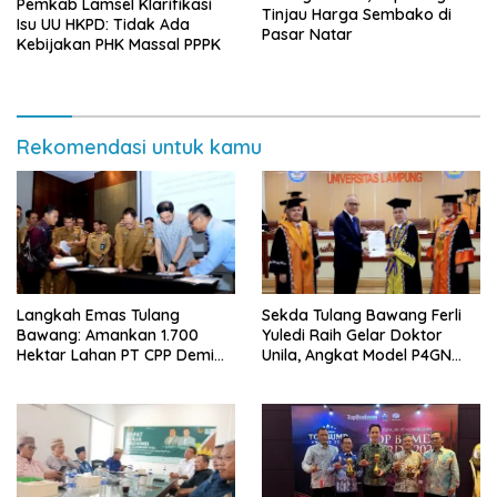
Pemkab Lamsel Klarifikasi
Tinjau Harga Sembako di
Isu UU HKPD: Tidak Ada
Pasar Natar
Kebijakan PHK Massal PPPK
Rekomendasi untuk kamu
Langkah Emas Tulang
Sekda Tulang Bawang Ferli
Bawang: Amankan 1.700
Yuledi Raih Gelar Doktor
Hektar Lahan PT CPP Demi
Unila, Angkat Model P4GN
Kembangkan Kawasan
Berbasis Kearifan Lokal
Ekonomi Biru