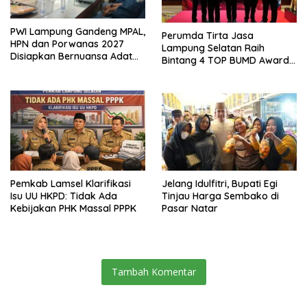
PWI Lampung Gandeng MPAL,
Perumda Tirta Jasa
HPN dan Porwanas 2027
Lampung Selatan Raih
Disiapkan Bernuansa Adat
Bintang 4 TOP BUMD Awards
Sai Bumi Ruwa Jurai
2026, Tiga Penghargaan
Sekaligus Diborong
Pemkab Lamsel Klarifikasi
Jelang Idulfitri, Bupati Egi
Isu UU HKPD: Tidak Ada
Tinjau Harga Sembako di
Kebijakan PHK Massal PPPK
Pasar Natar
Tambah Komentar