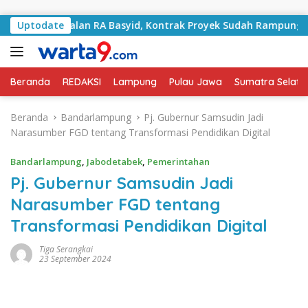
Langsung ke konten
ani Jalan RA Basyid, Kontrak Proyek Sudah Rampung
Uptodate
B
Beranda
REDAKSI
Lampung
Pulau Jawa
Sumatra Selata
Beranda
Bandarlampung
Pj. Gubernur Samsudin Jadi
Narasumber FGD tentang Transformasi Pendidikan Digital
Bandarlampung
,
Jabodetabek
,
Pemerintahan
Pj. Gubernur Samsudin Jadi
Narasumber FGD tentang
Transformasi Pendidikan Digital
Tiga Serangkai
23 September 2024