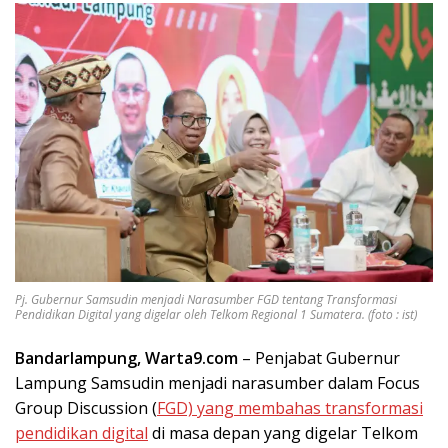
Pj. Gubernur Samsudin menjadi Narasumber FGD tentang Transformasi
Pendidikan Digital yang digelar oleh Telkom Regional 1 Sumatera. (foto : ist)
Bandarlampung, Warta9.com
– Penjabat Gubernur
Lampung Samsudin menjadi narasumber dalam Focus
Group Discussion (
FGD) yang membahas transformasi
pendidikan digital
di masa depan yang digelar Telkom