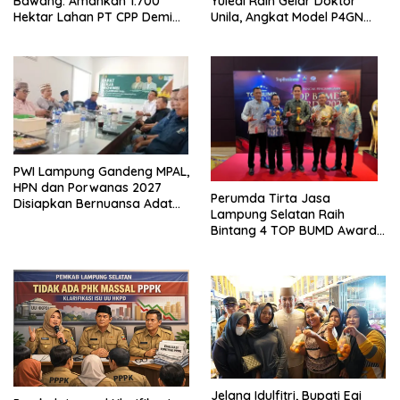
Bawang: Amankan 1.700
Yuledi Raih Gelar Doktor
Hektar Lahan PT CPP Demi
Unila, Angkat Model P4GN
Kembangkan Kawasan
Berbasis Kearifan Lokal
Ekonomi Biru
PWI Lampung Gandeng MPAL,
HPN dan Porwanas 2027
Perumda Tirta Jasa
Disiapkan Bernuansa Adat
Lampung Selatan Raih
Sai Bumi Ruwa Jurai
Bintang 4 TOP BUMD Awards
2026, Tiga Penghargaan
Sekaligus Diborong
Jelang Idulfitri, Bupati Egi