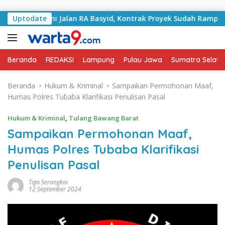
Langsung ke konten
 Tangani Jalan RA Basyid, Kontrak Proyek Sudah Rampung
Uptodate
Beranda
REDAKSI
Lampung
Pulau Jawa
Sumatra Selata
Beranda
Hukum & Kriminal
Sampaikan Permohonan Maaf,
Humas Polres Tubaba Klarifikasi Penulisan Pasal
Hukum & Kriminal
,
Tulang Bawang Barat
Sampaikan Permohonan Maaf,
Humas Polres Tubaba Klarifikasi
Penulisan Pasal
Tiga Serangkai
12 September 2024