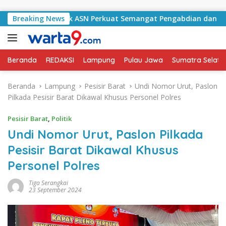
Langsung ke konten
Selatan Ajak ASN Perkuat Semangat Pengabdian dan Tingkatka
Breaking News
Beranda
REDAKSI
Lampung
Pulau Jawa
Sumatra Selata
Beranda
Lampung
Pesisir Barat
Undi Nomor Urut, Paslon
Pilkada Pesisir Barat Dikawal Khusus Personel Polres
Pesisir Barat
,
Politik
Undi Nomor Urut, Paslon Pilkada
Pesisir Barat Dikawal Khusus
Personel Polres
Tiga Serangkai
23 September 2024