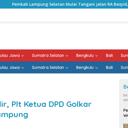
latan Mulai Tangani Jalan RA Basyid, Kontrak Proyek Sudah 
ulau Jawa
Sumatra Selatan
Bengkulu
Bali
Sum
ulau Jawa
Sumatra Selatan
Bengkulu
Bali
Sum
B
In
an
ir, Plt Ketua DPD Golkar
Pe
Lampung
Wa