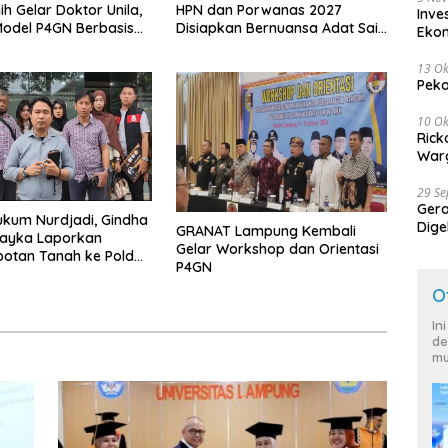
ih Gelar Doktor Unila,
HPN dan Porwanas 2027
Inve
odel P4GN Berbasis
Disiapkan Bernuansa Adat Sai
Eko
 Lokal
Bumi Ruwa Jurai
13 Ok
Peko
10 Ok
Rick
Warg
29 S
Ger
kum Nurdjadi, Gindha
Dige
GRANAT Lampung Kembali
Wayka Laporkan
Harg
Gelar Workshop dan Orientasi
otan Tanah ke Polda
P4GN
g
O
In
de
mu