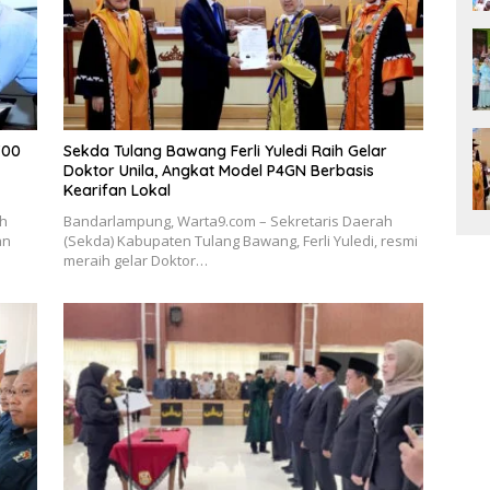
700
Sekda Tulang Bawang Ferli Yuledi Raih Gelar
Doktor Unila, Angkat Model P4GN Berbasis
Kearifan Lokal
ah
Bandarlampung, Warta9.com – Sekretaris Daerah
an
(Sekda) Kabupaten Tulang Bawang, Ferli Yuledi, resmi
meraih gelar Doktor…