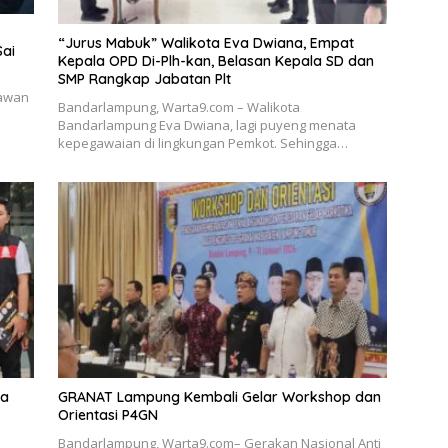
“Jurus Mabuk” Walikota Eva Dwiana, Empat
Sai
Kepala OPD Di-Plh-kan, Belasan Kepala SD dan
SMP Rangkap Jabatan Plt
tawan
Bandarlampung, Warta9.com – Walikota
Bandarlampung Eva Dwiana, lagi puyeng menata
kepegawaian di lingkungan Pemkot. Sehingga…
ka
GRANAT Lampung Kembali Gelar Workshop dan
Orientasi P4GN
Bandarlampung, Warta9.com– Gerakan Nasional Anti