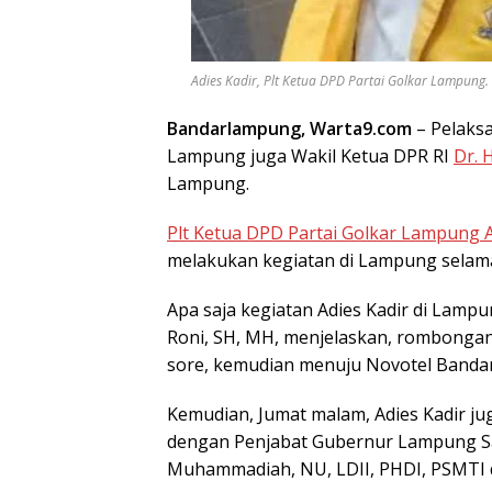
Adies Kadir, Plt Ketua DPD Partai Golkar Lampung. (f
Bandarlampung, Warta9.com
– Pelaksa
Lampung juga Wakil Ketua DPR RI
Dr. 
Lampung.
Plt Ketua DPD Partai Golkar Lampung A
melakukan kegiatan di Lampung selama 
Apa saja kegiatan Adies Kadir di Lamp
Roni, SH, MH, menjelaskan, rombongan 
sore, kemudian menuju Novotel Banda
Kemudian, Jumat malam, Adies Kadir ju
dengan Penjabat Gubernur Lampung Sa
Muhammadiah, NU, LDII, PHDI, PSMTI 