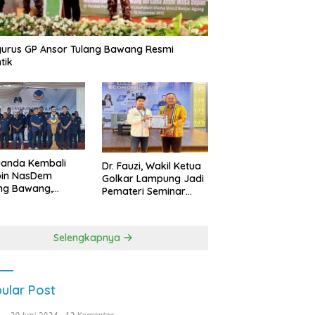
urus GP Ansor Tulang Bawang Resmi
tik
uanda Kembali
Dr. Fauzi, Wakil Ketua
pin NasDem
Golkar Lampung Jadi
ng Bawang,
Pemateri Seminar
etkan Kursi DPRD
Nasional FEB Unila,
anyak di Pemilu
Membangun Fondasi
9
Kuat Melalui 4 Pilar
Selengkapnya
Kebangsaan
ular Post