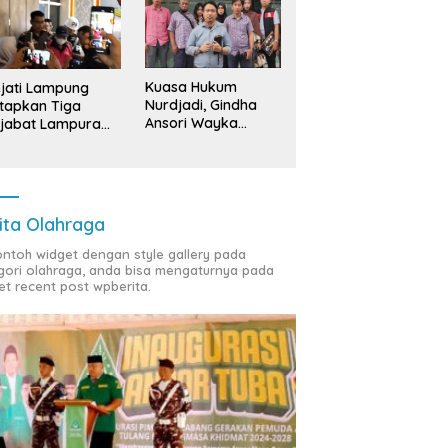
Kuasa Hukum
jati Lampung
Nurdjadi, Gindha
tapkan Tiga
Ansori Wayka
jabat Lampura
Laporkan
ersangka
Penyerobotan
Tanah ke Polda
Lampung
ita Olahraga
contoh widget dengan style gallery pada
gori olahraga, anda bisa mengaturnya pada
et recent post wpberita.