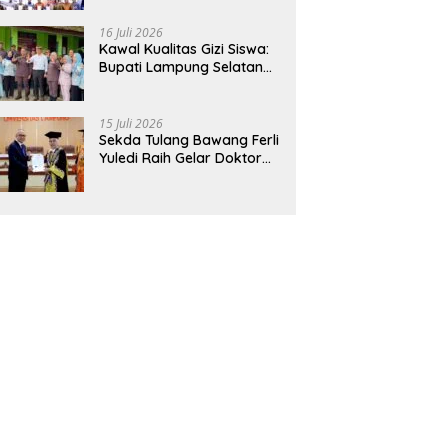
Hadirkan Sekolah Nasional
Terintegrasi Pertama di
16 Juli 2026
Lampung
Kawal Kualitas Gizi Siswa:
Bupati Lampung Selatan
dan Kajati Lampung Tinjau
Langsung Program Makan
Bergizi Gratis di Natar
15 Juli 2026
Sekda Tulang Bawang Ferli
Yuledi Raih Gelar Doktor
Unila, Angkat Model P4GN
Berbasis Kearifan Lokal