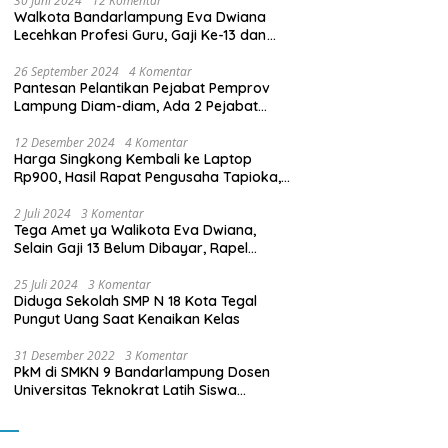
30 Juni 2024
12 Komentar
Walkota Bandarlampung Eva Dwiana
Lecehkan Profesi Guru, Gaji Ke-13 dan
THR Tidak Dibayarkan
26 September 2024
4 Komentar
Pantesan Pelantikan Pejabat Pemprov
Lampung Diam-diam, Ada 2 Pejabat
yang Dilantik Masih Golongan III/b
12 Desember 2024
4 Komentar
Harga Singkong Kembali ke Laptop
Rp900, Hasil Rapat Pengusaha Tapioka,
Petani Singkong dengan Pj. Gubernur
Lampung
2 Juli 2024
3 Komentar
Tega Amet ya Walikota Eva Dwiana,
Selain Gaji 13 Belum Dibayar, Rapel
Kenaikan Gaji 2 Bulan Juga Belum
Dibayar
25 Juli 2024
3 Komentar
Diduga Sekolah SMP N 18 Kota Tegal
Pungut Uang Saat Kenaikan Kelas
31 Desember 2022
3 Komentar
PkM di SMKN 9 Bandarlampung Dosen
Universitas Teknokrat Latih Siswa
Membuat Program Mobil RC Berbasis IoT