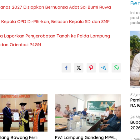
Ber
nas 2027 Disiapkan Bernuansa Adat Sai Bumi Ruwa
Ini 
post
 Kepala OPD Di-Plh-kan, Belasan Kepala SD dan SMP
pada
ka Laporkan Penyerobotan Tanah ke Polda Lampung
dan Orientasi P4GN
6 Agu
Pemk
RA B
24 Me
Bupa
2026
lang Bawang Ferli
PWI Lampung Gandeng MPAL,
5 No