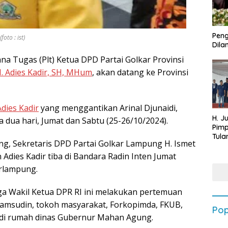
Peng
oto : ist)
Dilan
na Tugas (Plt) Ketua DPD Partai Golkar Provinsi
H. Adies Kadir, SH, MHum
, akan datang ke Provinsi
dies Kadir
yang menggantikan Arinal Djunaidi,
H. J
dua hari, Jumat dan Sabtu (25-26/10/2024).
Pim
Tula
ung, Sekretaris DPD Partai Golkar Lampung H. Ismet
Targ
Terb
Adies Kadir tiba di Bandara Radin Inten Jumat
202
rlampung.
ga Wakil Ketua DPR RI ini melakukan pertemuan
msudin, tokoh masyarakat, Forkopimda, FKUB,
Pop
di rumah dinas Gubernur Mahan Agung.