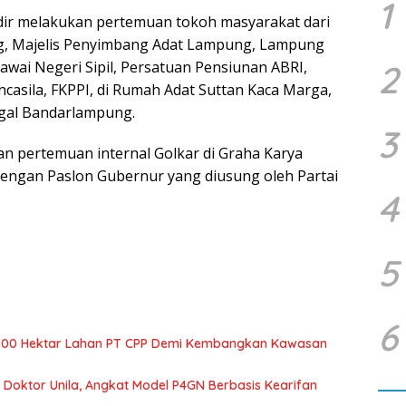
1
adir melakukan pertemuan tokoh masyarakat dari
, Majelis Penyimbang Adat Lampung, Lampung
awai Negeri Sipil, Persatuan Pensiunan ABRI,
2
casila, FKPPI, di Rumah Adat Suttan Kaca Marga,
ggal Bandarlampung.
3
an pertemuan internal Golkar di Graha Karya
dengan Paslon Gubernur yang diusung oleh Partai
4
5
6
700 Hektar Lahan PT CPP Demi Kembangkan Kawasan
r Doktor Unila, Angkat Model P4GN Berbasis Kearifan