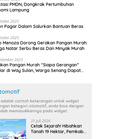
stasi PMDN, Dongkrak Pertumbuhan
nomi Lampung
tober 2025
n Pagar Dalam Salurkan Bantuan Beras
tober 2025
o Menoza Dorong Gerakan Pangan Murah:
a Natar Serbu Beras Dan Minyak Murah
eptember 2025
akan Pangan Murah “Siapa Gerangan”
lar di Way Sulan, Warga Senang Dapat
a Bersubsidi
tomotif
i adalah contoh keterangan untuk widget
ngan kategori otomotif, anda bisa dengan
dah memasukkannya pada widget.
31 Juli 2026
Cetak Sejarah! Hibahkan
Tanah 19 Hektar, Pemkab
Tulang Bawang Siap