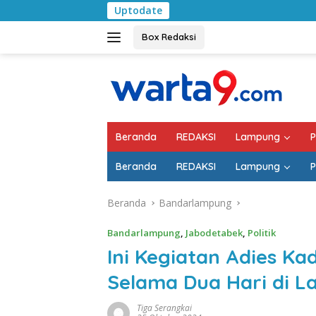
Langsung
Uptodate
Pemkab Lampung Se
ke
konten
Box Redaksi
Beranda
REDAKSI
Lampung
P
Beranda
REDAKSI
Lampung
P
Beranda
Bandarlampung
Bandarlampung
,
Jabodetabek
,
Politik
Ini Kegiatan Adies Kad
Selama Dua Hari di 
Tiga Serangkai