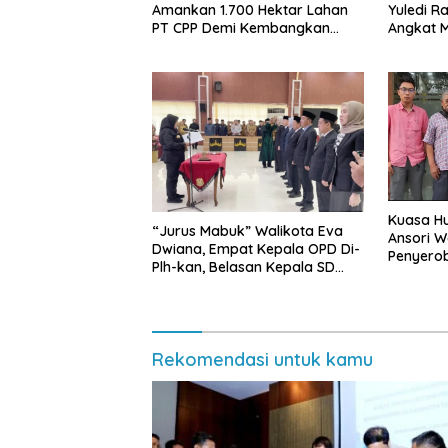
Amankan 1.700 Hektar Lahan
Yuledi Ra
PT CPP Demi Kembangkan
Angkat M
Kawasan Ekonomi Biru
Kearifan
Kuasa Hu
“Jurus Mabuk” Walikota Eva
Ansori 
Dwiana, Empat Kepala OPD Di-
Penyerob
Plh-kan, Belasan Kepala SD
Lampun
dan SMP Rangkap Jabatan Plt
Rekomendasi untuk kamu