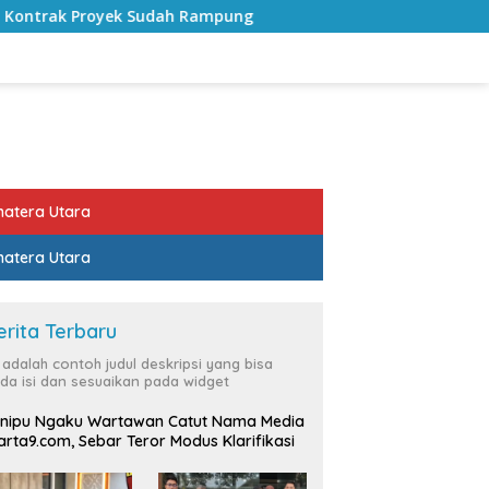
Rampung
Bulan Kemerdekaan, Bupati Lampung Selatan 
atera Utara
atera Utara
erita Terbaru
i adalah contoh judul deskripsi yang bisa
da isi dan sesuaikan pada widget
nipu Ngaku Wartawan Catut Nama Media
rta9.com, Sebar Teror Modus Klarifikasi