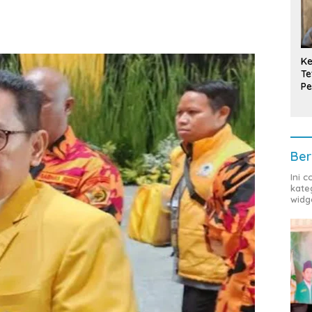
Ke
Te
Pe
T
Ber
Ini 
kate
widg