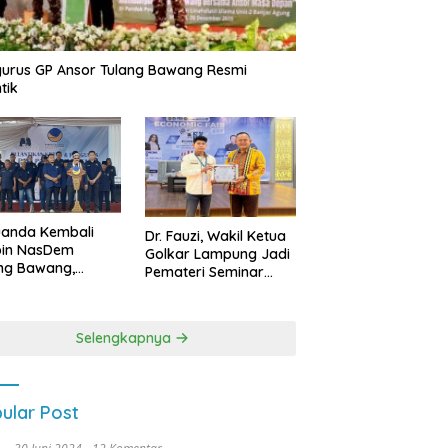
urus GP Ansor Tulang Bawang Resmi
tik
uanda Kembali
Dr. Fauzi, Wakil Ketua
pin NasDem
Golkar Lampung Jadi
ng Bawang,
Pemateri Seminar
etkan Kursi DPRD
Nasional FEB Unila,
anyak di Pemilu
Membangun Fondasi
9
Kuat Melalui 4 Pilar
Selengkapnya
Kebangsaan
ular Post