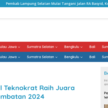
tan Mulai Tangani Jalan RA Basyid, Kontrak Proyek Sudah Ra
ulau Jawa
Sumatra Selatan
Bengkulu
Bali
Sum
ulau Jawa
Sumatra Selatan
Bengkulu
Bali
Sum
B
In
an
l Teknokrat Raih Juara
Pe
Jembatan 2024
Wa