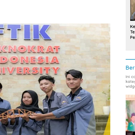
Ke
Te
Pe
T
Ber
Ini 
kate
widg