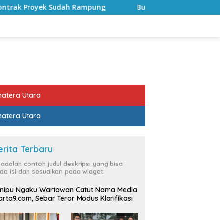
mpung
Bulan Kemerdekaan, Bupati Lampung Selatan Aj
atera Utara
atera Utara
erita Terbaru
i adalah contoh judul deskripsi yang bisa
da isi dan sesuaikan pada widget
nipu Ngaku Wartawan Catut Nama Media
rta9.com, Sebar Teror Modus Klarifikasi