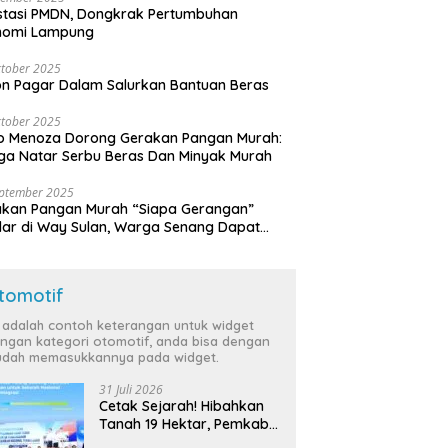
stasi PMDN, Dongkrak Pertumbuhan
nomi Lampung
tober 2025
n Pagar Dalam Salurkan Bantuan Beras
tober 2025
o Menoza Dorong Gerakan Pangan Murah:
a Natar Serbu Beras Dan Minyak Murah
eptember 2025
akan Pangan Murah “Siapa Gerangan”
lar di Way Sulan, Warga Senang Dapat
a Bersubsidi
tomotif
i adalah contoh keterangan untuk widget
ngan kategori otomotif, anda bisa dengan
dah memasukkannya pada widget.
31 Juli 2026
Cetak Sejarah! Hibahkan
Tanah 19 Hektar, Pemkab
Tulang Bawang Siap