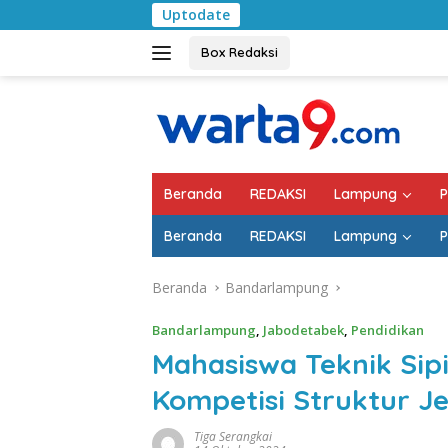
Langsung
Uptodate
Pemkab Lampung Sela
ke
konten
Box Redaksi
Beranda
REDAKSI
Lampung
P
Beranda
REDAKSI
Lampung
P
Beranda
Bandarlampung
Bandarlampung
,
Jabodetabek
,
Pendidikan
Mahasiswa Teknik Sipi
Kompetisi Struktur 
Tiga Serangkai