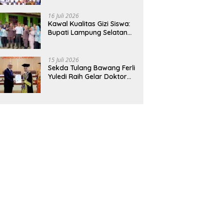
Hadirkan Sekolah Nasional
Terintegrasi Pertama di
16 Juli 2026
Lampung
Kawal Kualitas Gizi Siswa:
Bupati Lampung Selatan
dan Kajati Lampung Tinjau
Langsung Program Makan
Bergizi Gratis di Natar
15 Juli 2026
Sekda Tulang Bawang Ferli
Yuledi Raih Gelar Doktor
Unila, Angkat Model P4GN
Berbasis Kearifan Lokal