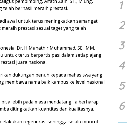
1
kaligus pembimbing, Alfath Zain, ST., M.Eng,
elah berhasil meraih prestasi.
adi awal untuk terus meningkatkan semangat
2
meraih prestasi sesuai taget yang telah
3
donesia, Dr. H Mahathir Muhammad, SE., MM,
u untuk terus berpartisipasi dalam setiap ajang
4
estasi juara nasional.
rikan dukungan penuh kepada mahasiswa yang
5
ang membawa nama baik kampus ke level nasional
6
 bisa lebih pada masa mendatang. Ia berharap
mba ditingkatkan kuantitas dan kualitasnya.
elakukan regenerasi sehingga selalu muncul