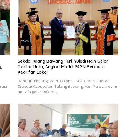
Sekda Tulang Bawang Ferli Yuledi Raih Gelar
ng
Doktor Unila, Angkat Model P4GN Berbasis
Kearifan Lokal
Bandarlampung, Warta9.com – Sekretaris Daerah
rasi
(Sekda) Kabupaten Tulang Bawang, Ferli Yuledi, resmi
meraih gelar Doktor…