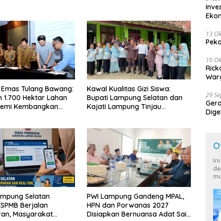
Inve
Eko
13 Ok
Peko
10 Ok
Rick
Warg
 Emas Tulang Bawang:
Kawal Kualitas Gizi Siswa:
29 S
 1.700 Hektar Lahan
Bupati Lampung Selatan dan
Ger
Demi Kembangkan
Kajati Lampung Tinjau
Dige
 Ekonomi Biru
Langsung Program Makan
Harg
Bergizi Gratis di Natar
O
In
de
mu
ampung Selatan
PWI Lampung Gandeng MPAL,
 SPMB Berjalan
HPN dan Porwanas 2027
ran, Masyarakat
Disiapkan Bernuansa Adat Sai