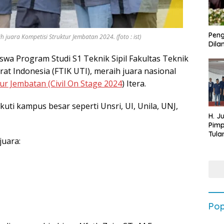
Peng
 juara Kompetisi Struktur Jembatan 2024. (foto : ist)
Dilan
wa Program Studi S1 Teknik Sipil Fakultas Teknik
at Indonesia (FTIK UTI), meraih juara nasional
ur Jembatan (Civil On Stage 2024
) Itera.
iikuti kampus besar seperti Unsri, UI, Unila, UNJ,
H. J
Pim
Tula
juara:
Targ
Terb
202
Pop