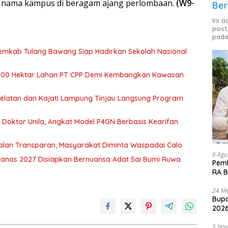
 nama kampus di beragam ajang perlombaan.
(W9-
Ber
Ini 
post
pada
Pemkab Tulang Bawang Siap Hadirkan Sekolah Nasional
700 Hektar Lahan PT CPP Demi Kembangkan Kawasan
 Selatan dan Kajati Lampung Tinjau Langsung Program
r Doktor Unila, Angkat Model P4GN Berbasis Kearifan
jalan Transparan, Masyarakat Diminta Waspadai Calo
6 Agu
nas 2027 Disiapkan Bernuansa Adat Sai Bumi Ruwa
Pemk
RA B
24 Me
Bupa
2026
5 No