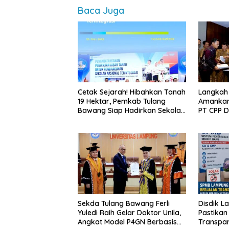
Baca Juga
Cetak Sejarah! Hibahkan Tanah
Langkah
19 Hektar, Pemkab Tulang
Amankan
Bawang Siap Hadirkan Sekolah
PT CPP 
Nasional Terintegrasi Pertama
Kawasan
di Lampung
Sekda Tulang Bawang Ferli
Disdik L
Yuledi Raih Gelar Doktor Unila,
Pastikan
Angkat Model P4GN Berbasis
Transpa