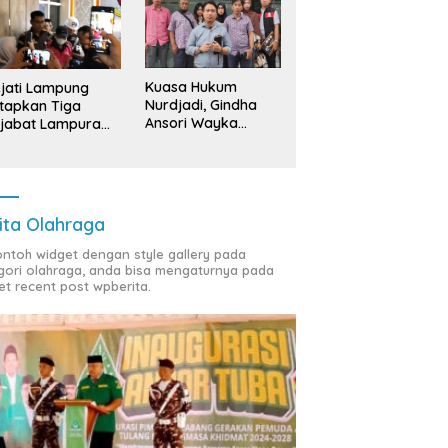
Kuasa Hukum
jati Lampung
Nurdjadi, Gindha
tapkan Tiga
Ansori Wayka
jabat Lampura
Laporkan
ersangka
Penyerobotan
Tanah ke Polda
Lampung
ita Olahraga
contoh widget dengan style gallery pada
gori olahraga, anda bisa mengaturnya pada
et recent post wpberita.