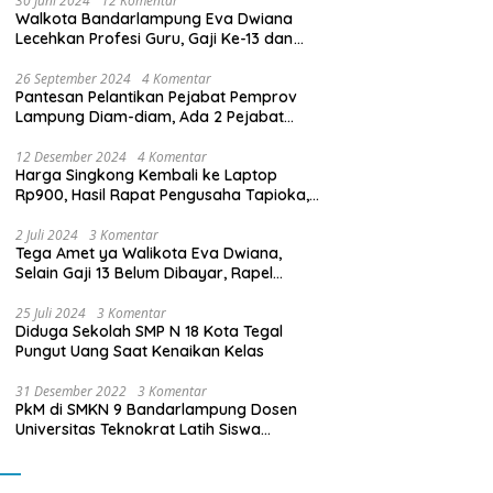
30 Juni 2024
12 Komentar
Walkota Bandarlampung Eva Dwiana
Lecehkan Profesi Guru, Gaji Ke-13 dan
THR Tidak Dibayarkan
26 September 2024
4 Komentar
Pantesan Pelantikan Pejabat Pemprov
Lampung Diam-diam, Ada 2 Pejabat
yang Dilantik Masih Golongan III/b
12 Desember 2024
4 Komentar
Harga Singkong Kembali ke Laptop
Rp900, Hasil Rapat Pengusaha Tapioka,
Petani Singkong dengan Pj. Gubernur
Lampung
2 Juli 2024
3 Komentar
Tega Amet ya Walikota Eva Dwiana,
Selain Gaji 13 Belum Dibayar, Rapel
Kenaikan Gaji 2 Bulan Juga Belum
Dibayar
25 Juli 2024
3 Komentar
Diduga Sekolah SMP N 18 Kota Tegal
Pungut Uang Saat Kenaikan Kelas
31 Desember 2022
3 Komentar
PkM di SMKN 9 Bandarlampung Dosen
Universitas Teknokrat Latih Siswa
Membuat Program Mobil RC Berbasis IoT