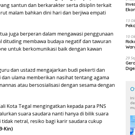
Inve
g santun dan berkarakter serta disiplin terkait
Eko
arut malam bahkan dini hari dan berjiwa empati
13 Ok
Peko
g tua juga berperan dalam mengawasi penggunaan
10 Ok
ial dituding membawa budaya negatif dan tawuran
Rick
Warg
ne untuk berkomunikasi baik dengan kawan
29 S
Ger
Dige
guru dan ustazd mengajarkan budi pekerti dan
Harg
ai dan ulama memberikan nasihat tentang agama
annas atau bersosialisasi dengan sesama dengan
O
In
de
 Wali Kota Tegal mengingatkan kepada para PNS
mu
Salurkan suara saudara nanti hanya di bilik suara
 tidak netral, resiko bagi karir saudara cukup
9-Kin)