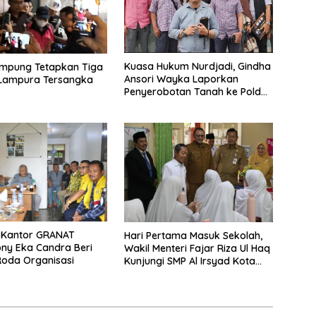
Kuasa Hukum Nurdjadi, Gindha
ampung Tetapkan Tiga
Ansori Wayka Laporkan
 Lampura Tersangka
Penyerobotan Tanah ke Polda
Lampung
e Kantor GRANAT
Hari Pertama Masuk Sekolah,
ony Eka Candra Beri
Wakil Menteri Fajar Riza Ul Haq
oda Organisasi
Kunjungi SMP Al Irsyad Kota
Tegal