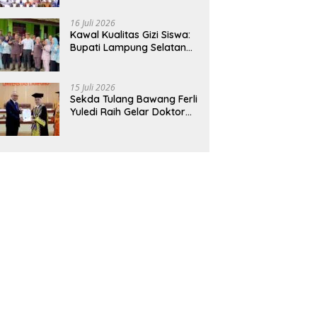
Hadirkan Sekolah Nasional
Terintegrasi Pertama di
16 Juli 2026
Lampung
Kawal Kualitas Gizi Siswa:
Bupati Lampung Selatan
dan Kajati Lampung Tinjau
Langsung Program Makan
Bergizi Gratis di Natar
15 Juli 2026
Sekda Tulang Bawang Ferli
Yuledi Raih Gelar Doktor
Unila, Angkat Model P4GN
Berbasis Kearifan Lokal