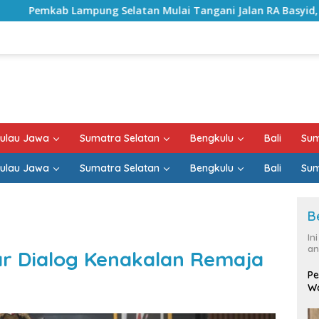
latan Mulai Tangani Jalan RA Basyid, Kontrak Proyek Sudah 
ulau Jawa
Sumatra Selatan
Bengkulu
Bali
Sum
ulau Jawa
Sumatra Selatan
Bengkulu
Bali
Sum
B
In
an
lar Dialog Kenakalan Remaja
Pe
Wa