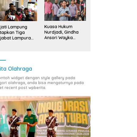
Kuasa Hukum
jati Lampung
Nurdjadi, Gindha
tapkan Tiga
Ansori Wayka
jabat Lampura
Laporkan
ersangka
Penyerobotan
Tanah ke Polda
Lampung
ita Olahraga
contoh widget dengan style gallery pada
gori olahraga, anda bisa mengaturnya pada
et recent post wpberita.