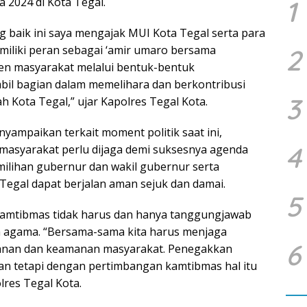
 2024 di Kota Tegal.
1
g baik ini saya mengajak MUI Kota Tegal serta para
iliki peran sebagai ‘amir umaro bersama
2
men masyarakat melalui bentuk-bentuk
l bagian dalam memelihara dan berkontribusi
3
 Kota Tegal,” ujar Kapolres Tegal Kota.
nyampaikan terkait moment politik saat ini,
4
 masyarakat perlu dijaga demi suksesnya agenda
milihan gubernur dan wakil gubernur serta
a Tegal dapat berjalan aman sejuk dan damai.
5
amtibmas tidak harus dan hanya tanggungjawab
oh agama. “Bersama-sama kita harus menjaga
6
amanan dan keamanan masyarakat. Penegakkan
an tetapi dengan pertimbangan kamtibmas hal itu
lres Tegal Kota.