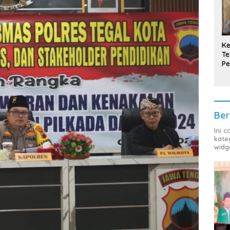
Ke
Te
Pe
T
Ber
Ini 
kate
widg