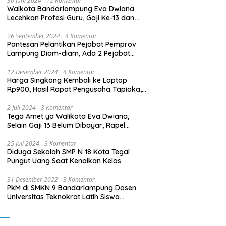
30 Juni 2024
12 Komentar
Walkota Bandarlampung Eva Dwiana
Lecehkan Profesi Guru, Gaji Ke-13 dan
THR Tidak Dibayarkan
26 September 2024
4 Komentar
Pantesan Pelantikan Pejabat Pemprov
Lampung Diam-diam, Ada 2 Pejabat
yang Dilantik Masih Golongan III/b
12 Desember 2024
4 Komentar
Harga Singkong Kembali ke Laptop
Rp900, Hasil Rapat Pengusaha Tapioka,
Petani Singkong dengan Pj. Gubernur
Lampung
2 Juli 2024
3 Komentar
Tega Amet ya Walikota Eva Dwiana,
Selain Gaji 13 Belum Dibayar, Rapel
Kenaikan Gaji 2 Bulan Juga Belum
Dibayar
25 Juli 2024
3 Komentar
Diduga Sekolah SMP N 18 Kota Tegal
Pungut Uang Saat Kenaikan Kelas
31 Desember 2022
3 Komentar
PkM di SMKN 9 Bandarlampung Dosen
Universitas Teknokrat Latih Siswa
Membuat Program Mobil RC Berbasis IoT