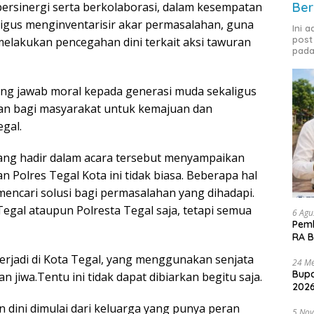
bersinergi serta berkolaborasi, dalam kesempatan
Ber
aligus menginventarisir akar permasalahan, guna
Ini 
post
melakukan pencegahan dini terkait aksi tawuran
pada
ng jawab moral kepada generasi muda sekaligus
 bagi masyarakat untuk kemajuan dan
gal.
yang hadir dalam acara tersebut menyampaikan
 Polres Tegal Kota ini tidak biasa. Beberapa hal
encari solusi bagi permasalahan yang dihadapi.
egal ataupun Polresta Tegal saja, tetapi semua
6 Agu
Pemk
RA B
terjadi di Kota Tegal, yang menggunakan senjata
24 Me
Bupa
jiwa.Tentu ini tidak dapat dibiarkan begitu saja.
2026
dini dimulai dari keluarga yang punya peran
5 No