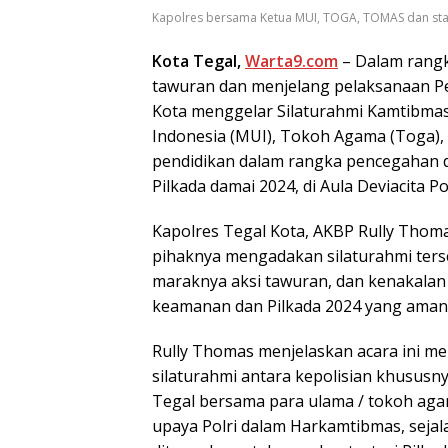
Kapolres bersama Ketua MUI, TOGA, TOMAS dan stake
Kota Tegal,
Warta9.com
– Dalam rangk
tawuran dan menjelang pelaksanaan Pem
Kota menggelar Silaturahmi Kamtibmas
Indonesia (MUI), Tokoh Agama (Toga),
pendidikan dalam rangka pencegahan d
Pilkada damai 2024, di Aula Deviacita P
Kapolres Tegal Kota, AKBP Rully Thom
pihaknya mengadakan silaturahmi ters
maraknya aksi tawuran, dan kenakalan
keamanan dan Pilkada 2024 yang aman 
Rully Thomas menjelaskan acara ini m
silaturahmi antara kepolisian khususn
Tegal bersama para ulama / tokoh aga
upaya Polri dalam Harkamtibmas, sejal