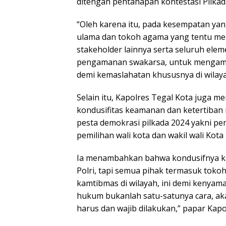
ditengah pentahapan kontestasi Pilkada
“Oleh karena itu, pada kesempatan yan
ulama dan tokoh agama yang tentu mem
stakeholder lainnya serta seluruh ele
pengamanan swakarsa, untuk mengambi
demi kemaslahatan khususnya di wilayah
Selain itu, Kapolres Tegal Kota juga me
kondusifitas keamanan dan ketertiban
pesta demokrasi pilkada 2024 yakni pe
pemilihan wali kota dan wakil wali Kot
Ia menambahkan bahwa kondusifnya k
Polri, tapi semua pihak termasuk tok
kamtibmas di wilayah, ini demi keny
hukum bukanlah satu-satunya cara, ak
harus dan wajib dilakukan,” papar Kapo