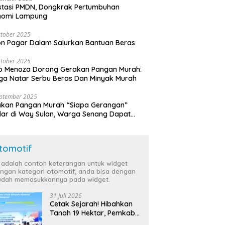
stasi PMDN, Dongkrak Pertumbuhan
nomi Lampung
tober 2025
n Pagar Dalam Salurkan Bantuan Beras
tober 2025
o Menoza Dorong Gerakan Pangan Murah:
a Natar Serbu Beras Dan Minyak Murah
eptember 2025
akan Pangan Murah “Siapa Gerangan”
lar di Way Sulan, Warga Senang Dapat
a Bersubsidi
tomotif
i adalah contoh keterangan untuk widget
ngan kategori otomotif, anda bisa dengan
dah memasukkannya pada widget.
31 Juli 2026
Cetak Sejarah! Hibahkan
Tanah 19 Hektar, Pemkab
Tulang Bawang Siap