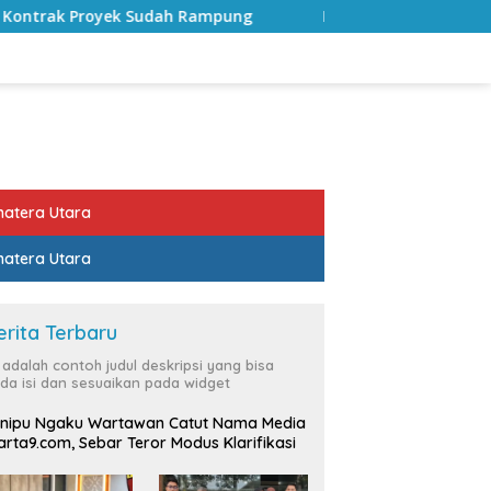
Rampung
Bulan Kemerdekaan, Bupati Lampung Selatan 
atera Utara
atera Utara
erita Terbaru
i adalah contoh judul deskripsi yang bisa
da isi dan sesuaikan pada widget
nipu Ngaku Wartawan Catut Nama Media
rta9.com, Sebar Teror Modus Klarifikasi