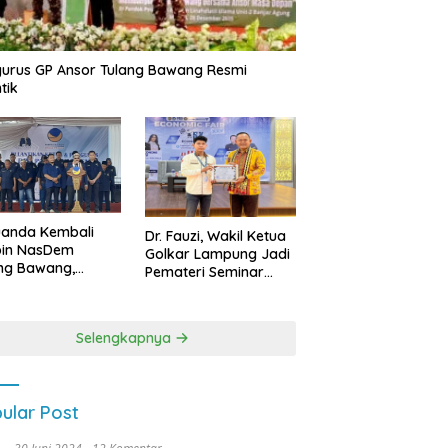
urus GP Ansor Tulang Bawang Resmi
tik
uanda Kembali
Dr. Fauzi, Wakil Ketua
pin NasDem
Golkar Lampung Jadi
ng Bawang,
Pemateri Seminar
etkan Kursi DPRD
Nasional FEB Unila,
anyak di Pemilu
Membangun Fondasi
9
Kuat Melalui 4 Pilar
Selengkapnya
Kebangsaan
ular Post