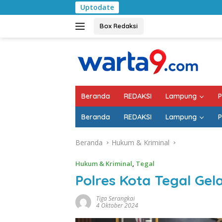
Langsung
Uptodate
Pemkab Lampung Se
ke
konten
Box Redaksi
Beranda
REDAKSI
Lampung
P
Beranda
REDAKSI
Lampung
P
Beranda
Hukum & Kriminal
Hukum & Kriminal
,
Tegal
Polres Kota Tegal Ge
Tiga Serangkai
4 Oktober 2024