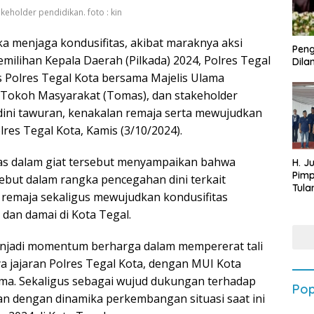
holder pendidikan. foto : kin
a menjaga kondusifitas, akibat maraknya aksi
Peng
ilihan Kepala Daerah (Pilkada) 2024, Polres Tegal
Dilan
 Polres Tegal Kota bersama Majelis Ulama
 Tokoh Masyarakat (Tomas), dan stakeholder
ini tawuran, kenakalan remaja serta mewujudkan
olres Tegal Kota, Kamis (3/10/2024).
as dalam giat tersebut menyampaikan bahwa
H. J
Pim
ebut dalam rangka pencegahan dini terkait
Tula
 remaja sekaligus mewujudkan kondusifitas
Targ
dan damai di Kota Tegal.
Terb
202
enjadi momentum berharga dalam mempererat tali
ya jajaran Polres Tegal Kota, dengan MUI Kota
ma. Sekaligus sebagai wujud dukungan terhadap
Pop
an dengan dinamika perkembangan situasi saat ini