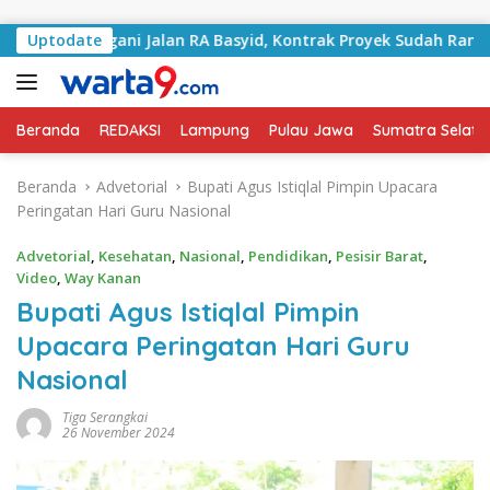
Langsung ke konten
 Tangani Jalan RA Basyid, Kontrak Proyek Sudah Rampung
Uptodate
Beranda
REDAKSI
Lampung
Pulau Jawa
Sumatra Selata
Beranda
Advetorial
Bupati Agus Istiqlal Pimpin Upacara
Peringatan Hari Guru Nasional
Advetorial
,
Kesehatan
,
Nasional
,
Pendidikan
,
Pesisir Barat
,
Video
,
Way Kanan
Bupati Agus Istiqlal Pimpin
Upacara Peringatan Hari Guru
Nasional
Tiga Serangkai
26 November 2024