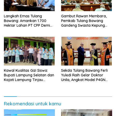
Langkah Emas Tulang
Gambut Rawan Membara,
Bawang: Amankan 1.700
Pemkab Tulang Bawang
Hektar Lahan PT CPP Demi
Gandeng Swasta Kepung
Kembangkan Kawasan
Ancaman El Nino 2026
Ekonomi Biru
Kawal Kualitas Gizi Siswa:
Sekda Tulang Bawang Ferli
Bupati Lampung Selatan dan
Yuledi Raih Gelar Doktor
Kajati Lampung Tinjau
Unila, Angkat Model P4GN
Langsung Program Makan
Berbasis Kearifan Lokal
Bergizi Gratis di Natar
Rekomendasi untuk kamu