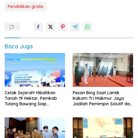
Pendidikan gratis
Baca Juga
Cetak Sejarah! Hibahkan
Pesan Bing Saat Lantik
Tanah 19 Hektar, Pemkab
Kakam Tri Makmur Jaya:
Tulang Bawang Siap
Jadilah Pemimpin Solutif dan
Hadirkan Sekolah Nasional
Berintegritas!
Terintegrasi Pertama di
Lampung