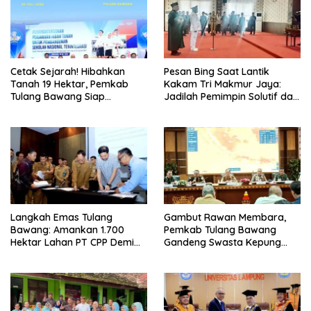
Cetak Sejarah! Hibahkan
Pesan Bing Saat Lantik
Tanah 19 Hektar, Pemkab
Kakam Tri Makmur Jaya:
Tulang Bawang Siap
Jadilah Pemimpin Solutif dan
Hadirkan Sekolah Nasional
Berintegritas!
Terintegrasi Pertama di
Lampung
Langkah Emas Tulang
Gambut Rawan Membara,
Bawang: Amankan 1.700
Pemkab Tulang Bawang
Hektar Lahan PT CPP Demi
Gandeng Swasta Kepung
Kembangkan Kawasan
Ancaman El Nino 2026
Ekonomi Biru