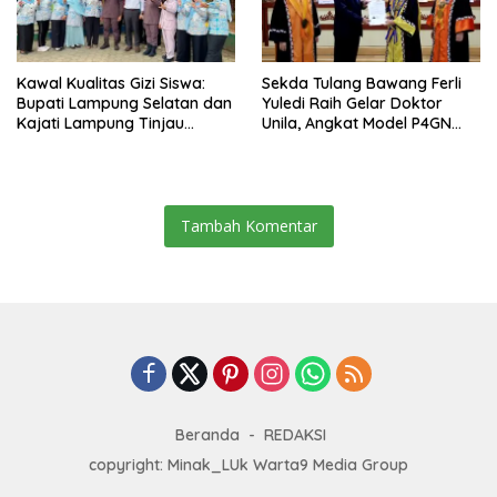
Kawal Kualitas Gizi Siswa:
Sekda Tulang Bawang Ferli
Bupati Lampung Selatan dan
Yuledi Raih Gelar Doktor
Kajati Lampung Tinjau
Unila, Angkat Model P4GN
Langsung Program Makan
Berbasis Kearifan Lokal
Bergizi Gratis di Natar
Tambah Komentar
Beranda
REDAKSI
copyright: Minak_LUk Warta9 Media Group