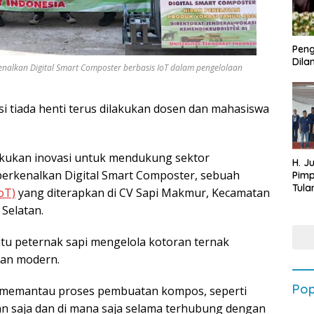
Peng
Dilan
nalkan Digital Smart Composter berbasis IoT dalam pengelolaan
si tiada henti terus dilakukan dosen dan mahasiswa
lakukan inovasi untuk mendukung sektor
H. J
erkenalkan Digital Smart Composter, sebuah
Pim
Tula
oT)
yang diterapkan di CV Sapi Makmur, Kecamatan
Targ
Selatan.
Terb
202
tu peternak sapi mengelola kotoran ternak
dan modern.
Pop
pat memantau proses pembuatan kompos, seperti
an saja dan di mana saja selama terhubung dengan