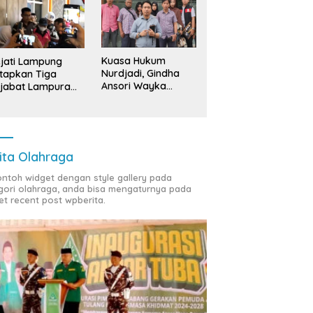
Kuasa Hukum
jati Lampung
Nurdjadi, Gindha
tapkan Tiga
Ansori Wayka
jabat Lampura
Laporkan
ersangka
Penyerobotan
Tanah ke Polda
Lampung
ita Olahraga
contoh widget dengan style gallery pada
gori olahraga, anda bisa mengaturnya pada
et recent post wpberita.