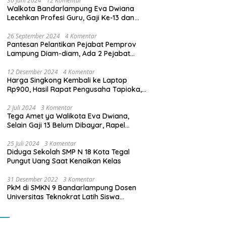
30 Juni 2024
12 Komentar
Walkota Bandarlampung Eva Dwiana
Lecehkan Profesi Guru, Gaji Ke-13 dan
THR Tidak Dibayarkan
26 September 2024
4 Komentar
Pantesan Pelantikan Pejabat Pemprov
Lampung Diam-diam, Ada 2 Pejabat
yang Dilantik Masih Golongan III/b
12 Desember 2024
4 Komentar
Harga Singkong Kembali ke Laptop
Rp900, Hasil Rapat Pengusaha Tapioka,
Petani Singkong dengan Pj. Gubernur
Lampung
2 Juli 2024
3 Komentar
Tega Amet ya Walikota Eva Dwiana,
Selain Gaji 13 Belum Dibayar, Rapel
Kenaikan Gaji 2 Bulan Juga Belum
Dibayar
25 Juli 2024
3 Komentar
Diduga Sekolah SMP N 18 Kota Tegal
Pungut Uang Saat Kenaikan Kelas
31 Desember 2022
3 Komentar
PkM di SMKN 9 Bandarlampung Dosen
Universitas Teknokrat Latih Siswa
Membuat Program Mobil RC Berbasis IoT