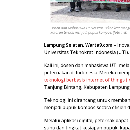
Dosen dan Mahasiswa Universitas Teknokrat menge
kotoran ternak menjadi pupuk kompos. (foto : ist)
Lampung Selatan, Warta9.com
– Inova
Universitas Teknokrat Indonesia (UTI).
Kali ini, dosen dan mahasiswa UTI me
peternakan di Indonesia. Mereka memp
teknologi berbasis internet of things (I
Tanjung Bintang, Kabupaten Lampung 
Teknologi ini dirancang untuk memban
menjadi pupuk kompos secara efisien 
Melalui aplikasi digital, peternak da
suhu dan tingkat kesiapan pupuk, kap