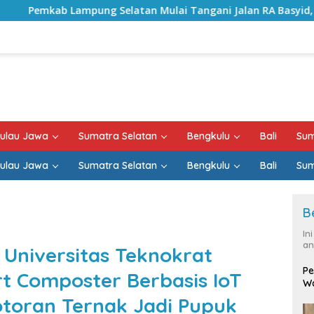
elatan Mulai Tangani Jalan RA Basyid, Kontrak Proyek Sudah
ulau Jawa
Sumatra Selatan
Bengkulu
Bali
Sum
ulau Jawa
Sumatra Selatan
Bengkulu
Bali
Sum
B
In
an
Universitas Teknokrat
Pe
rt Composter Berbasis IoT
Wa
toran Ternak Jadi Pupuk