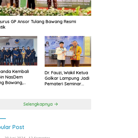
urus GP Ansor Tulang Bawang Resmi
tik
uanda Kembali
Dr. Fauzi, Wakil Ketua
pin NasDem
Golkar Lampung Jadi
ng Bawang,
Pemateri Seminar
etkan Kursi DPRD
Nasional FEB Unila,
anyak di Pemilu
Membangun Fondasi
9
Kuat Melalui 4 Pilar
Selengkapnya
Kebangsaan
ular Post