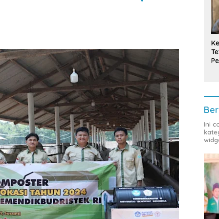
Ke
Te
Pe
T
Ber
Ini 
kate
widg