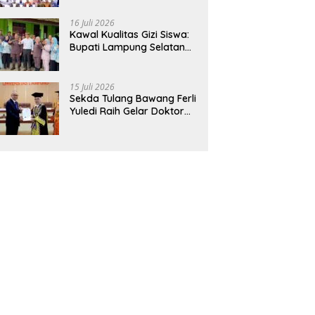
Hadirkan Sekolah Nasional
Terintegrasi Pertama di
16 Juli 2026
Lampung
Kawal Kualitas Gizi Siswa:
Bupati Lampung Selatan
dan Kajati Lampung Tinjau
Langsung Program Makan
Bergizi Gratis di Natar
15 Juli 2026
Sekda Tulang Bawang Ferli
Yuledi Raih Gelar Doktor
Unila, Angkat Model P4GN
Berbasis Kearifan Lokal