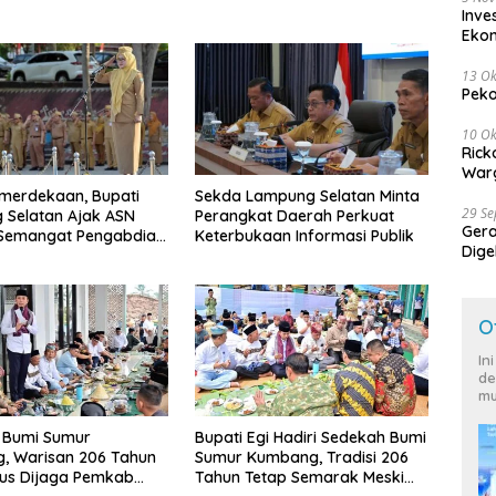
Inve
Eko
13 Ok
Peko
10 Ok
Rick
Warg
merdekaan, Bupati
Sekda Lampung Selatan Minta
29 S
 Selatan Ajak ASN
Perangkat Daerah Perkuat
Ger
 Semangat Pengabdian
Keterbukaan Informasi Publik
Dige
katkan Pelayanan
Harg
O
In
de
mu
 Bumi Sumur
Bupati Egi Hadiri Sedekah Bumi
, Warisan 206 Tahun
Sumur Kumbang, Tradisi 206
rus Dijaga Pemkab
Tahun Tetap Semarak Meski