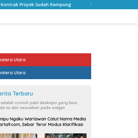
 Rampung
Bulan Kemerdekaan, Bupati Lampung Selatan
atera Utara
atera Utara
erita Terbaru
i adalah contoh judul deskripsi yang bisa
da isi dan sesuaikan pada widget
nipu Ngaku Wartawan Catut Nama Media
rta9.com, Sebar Teror Modus Klarifikasi