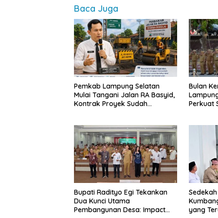
Baca Juga
Pemkab Lampung Selatan
Bulan Ke
Mulai Tangani Jalan RA Basyid,
Lampung
Kontrak Proyek Sudah
Perkuat
Rampung
dan Ting
Publik
Bupati Radityo Egi Tekankan
Sedekah
Dua Kunci Utama
Kumbang
Pembangunan Desa: Impact
yang Te