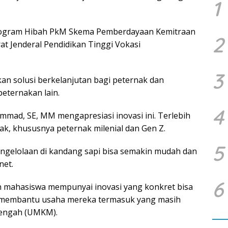
1
Program Hibah PkM Skema Pemberdayaan Kemitraan
2
at Jenderal Pendidikan Tinggi Vokasi
3
kan solusi berkelanjutan bagi peternak dan
peternakan lain.
4
mmad, SE, MM mengapresiasi inovasi ini. Terlebih
nak, khususnya peternak milenial dan Gen Z.
5
engelolaan di kandang sapi bisa semakin mudah dan
net.
6
mahasiswa mempunyai inovasi yang konkret bisa
 membantu usaha mereka termasuk yang masih
nengah (UMKM).