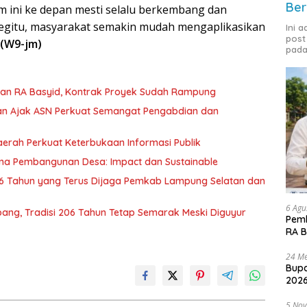
Ber
 ini ke depan mesti selalu berkembang dan
gitu, masyarakat semakin mudah mengaplikasikan
Ini 
post
(W9-jm)
pada
lan RA Basyid, Kontrak Proyek Sudah Rampung
an Ajak ASN Perkuat Semangat Pengabdian dan
erah Perkuat Keterbukaan Informasi Publik
ama Pembangunan Desa: Impact dan Sustainable
 Tahun yang Terus Dijaga Pemkab Lampung Selatan dan
6 Agu
ang, Tradisi 206 Tahun Tetap Semarak Meski Diguyur
Pemk
RA B
24 Me
Bupa
2026
5 No