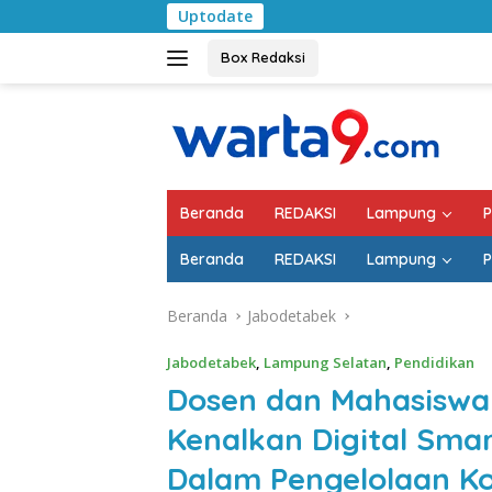
Langsung
Uptodate
Pemkab Lampung S
ke
konten
Box Redaksi
Beranda
REDAKSI
Lampung
P
Beranda
REDAKSI
Lampung
P
Beranda
Jabodetabek
Jabodetabek
,
Lampung Selatan
,
Pendidikan
Dosen dan Mahasiswa 
Kenalkan Digital Sma
Dalam Pengelolaan Ko