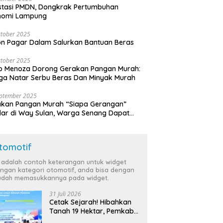
stasi PMDN, Dongkrak Pertumbuhan
nomi Lampung
tober 2025
n Pagar Dalam Salurkan Bantuan Beras
tober 2025
o Menoza Dorong Gerakan Pangan Murah:
a Natar Serbu Beras Dan Minyak Murah
eptember 2025
akan Pangan Murah “Siapa Gerangan”
lar di Way Sulan, Warga Senang Dapat
a Bersubsidi
tomotif
i adalah contoh keterangan untuk widget
ngan kategori otomotif, anda bisa dengan
dah memasukkannya pada widget.
31 Juli 2026
Cetak Sejarah! Hibahkan
Tanah 19 Hektar, Pemkab
Tulang Bawang Siap