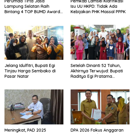
Perumda Tirta Jasa
Pemkab Lamsel Klarifikasi
Lampung Selatan Raih
Isu UU HKPD: Tidak Ada
Bintang 4 TOP BUMD Awards
Kebijakan PHK Massal PPPK
2026, Tiga Penghargaan
Sekaligus Diborong
Jelang Idulfitri, Bupati Egi
Setelah Dinanti 52 Tahun,
Tinjau Harga Sembako di
Akhirnya Terwujud: Bupati
Pasar Natar
Radityo Egi Pratama
Resmikan Jalan Kota
Dalam–Budidaya
Meningkat, PAD 2025
DPA 2026 Fokus Anggaran