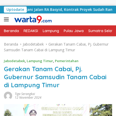
Langsung ke konten
Tangani Jalan RA Basyid, Kontrak Proyek Sudah Rampung
Uptodate
Beranda
REDAKSI
Lampung
Pulau Jawa
Sumatra Selata
Beranda
Jabodetabek
Gerakan Tanam Cabai, Pj. Gubernur
Samsudin Tanam Cabai di Lampung Timur
Jabodetabek
,
Lampung Timur
,
Pemerintahan
Gerakan Tanam Cabai, Pj.
Gubernur Samsudin Tanam Cabai
di Lampung Timur
Tiga Serangkai
12 November 2024