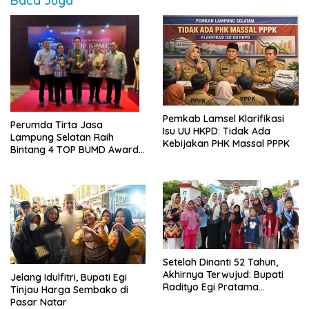
Baca Juga
Pemkab Lamsel Klarifikasi
Perumda Tirta Jasa
Isu UU HKPD: Tidak Ada
Lampung Selatan Raih
Kebijakan PHK Massal PPPK
Bintang 4 TOP BUMD Awards
2026, Tiga Penghargaan
Sekaligus Diborong
Setelah Dinanti 52 Tahun,
Akhirnya Terwujud: Bupati
Jelang Idulfitri, Bupati Egi
Radityo Egi Pratama
Tinjau Harga Sembako di
Resmikan Jalan Kota
Pasar Natar