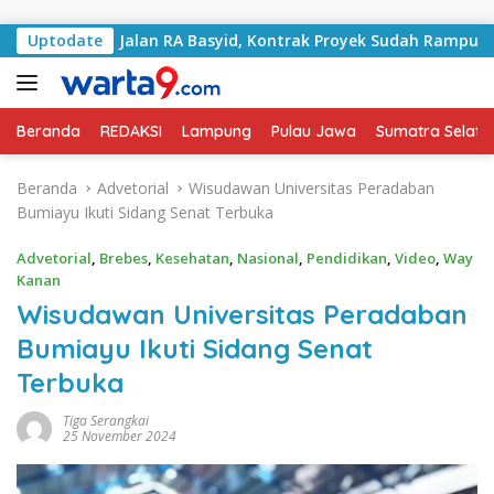
Langsung ke konten
gani Jalan RA Basyid, Kontrak Proyek Sudah Rampung
Uptodate
Beranda
REDAKSI
Lampung
Pulau Jawa
Sumatra Selata
Beranda
Advetorial
Wisudawan Universitas Peradaban
Bumiayu Ikuti Sidang Senat Terbuka
Advetorial
,
Brebes
,
Kesehatan
,
Nasional
,
Pendidikan
,
Video
,
Way
Kanan
Wisudawan Universitas Peradaban
Bumiayu Ikuti Sidang Senat
Terbuka
Tiga Serangkai
25 November 2024