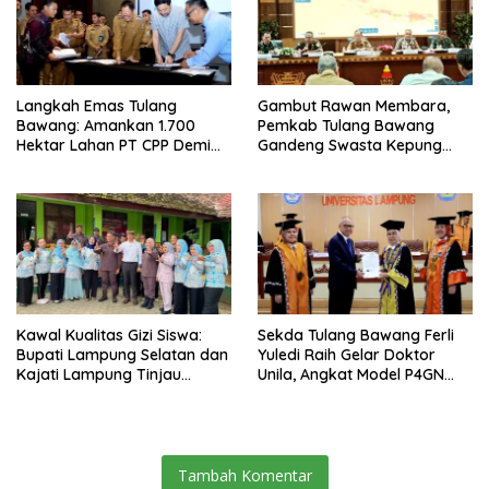
Langkah Emas Tulang
Gambut Rawan Membara,
Bawang: Amankan 1.700
Pemkab Tulang Bawang
Hektar Lahan PT CPP Demi
Gandeng Swasta Kepung
Kembangkan Kawasan
Ancaman El Nino 2026
Ekonomi Biru
Kawal Kualitas Gizi Siswa:
Sekda Tulang Bawang Ferli
Bupati Lampung Selatan dan
Yuledi Raih Gelar Doktor
Kajati Lampung Tinjau
Unila, Angkat Model P4GN
Langsung Program Makan
Berbasis Kearifan Lokal
Bergizi Gratis di Natar
Tambah Komentar