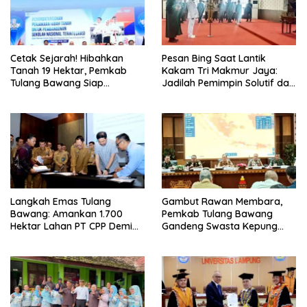
Cetak Sejarah! Hibahkan
Pesan Bing Saat Lantik
Tanah 19 Hektar, Pemkab
Kakam Tri Makmur Jaya:
Tulang Bawang Siap
Jadilah Pemimpin Solutif dan
Hadirkan Sekolah Nasional
Berintegritas!
Terintegrasi Pertama di
Lampung
Langkah Emas Tulang
Gambut Rawan Membara,
Bawang: Amankan 1.700
Pemkab Tulang Bawang
Hektar Lahan PT CPP Demi
Gandeng Swasta Kepung
Kembangkan Kawasan
Ancaman El Nino 2026
Ekonomi Biru