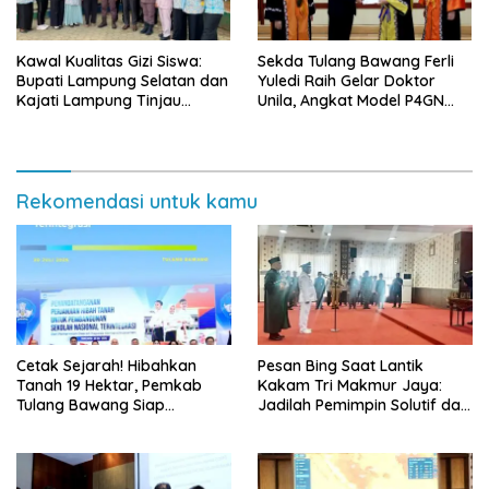
Kawal Kualitas Gizi Siswa:
Sekda Tulang Bawang Ferli
Bupati Lampung Selatan dan
Yuledi Raih Gelar Doktor
Kajati Lampung Tinjau
Unila, Angkat Model P4GN
Langsung Program Makan
Berbasis Kearifan Lokal
Bergizi Gratis di Natar
Rekomendasi untuk kamu
Cetak Sejarah! Hibahkan
Pesan Bing Saat Lantik
Tanah 19 Hektar, Pemkab
Kakam Tri Makmur Jaya:
Tulang Bawang Siap
Jadilah Pemimpin Solutif dan
Hadirkan Sekolah Nasional
Berintegritas!
Terintegrasi Pertama di
Lampung