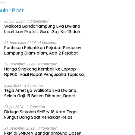
ular Post
30 Juni 2024
12 Komentar
Walkota Bandarlampung Eva Dwiana
Lecehkan Profesi Guru, Gaji Ke-13 dan
THR Tidak Dibayarkan
26 September 2024
4 Komentar
Pantesan Pelantikan Pejabat Pemprov
Lampung Diam-diam, Ada 2 Pejabat
yang Dilantik Masih Golongan III/b
12 Desember 2024
4 Komentar
Harga Singkong Kembali ke Laptop
Rp900, Hasil Rapat Pengusaha Tapioka,
Petani Singkong dengan Pj. Gubernur
Lampung
2 Juli 2024
3 Komentar
Tega Amet ya Walikota Eva Dwiana,
Selain Gaji 13 Belum Dibayar, Rapel
Kenaikan Gaji 2 Bulan Juga Belum
Dibayar
25 Juli 2024
3 Komentar
Diduga Sekolah SMP N 18 Kota Tegal
Pungut Uang Saat Kenaikan Kelas
31 Desember 2022
3 Komentar
PkM di SMKN 9 Bandarlampung Dosen