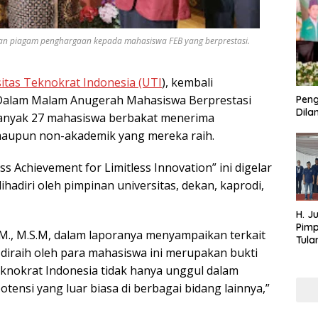
n piagam penghargaan kepada mahasiswa FEB yang berprestasi.
itas Teknokrat Indonesia (UTI
), kembali
Dalam Malam Anugerah Mahasiswa Berprestasi
Peng
Dilan
nyak 27 mahasiswa berbakat menerima
maupun non-akademik yang mereka raih.
 Achievement for Limitless Innovation” ini digelar
adiri oleh pimpinan universitas, dekan, kaprodi,
H. J
Pim
M., M.S.M, dalam laporanya menyampaikan terkait
Tula
 diraih oleh para mahasiswa ini merupakan bukti
Targ
Terb
knokrat Indonesia tidak hanya unggul dalam
202
otensi yang luar biasa di berbagai bidang lainnya,”