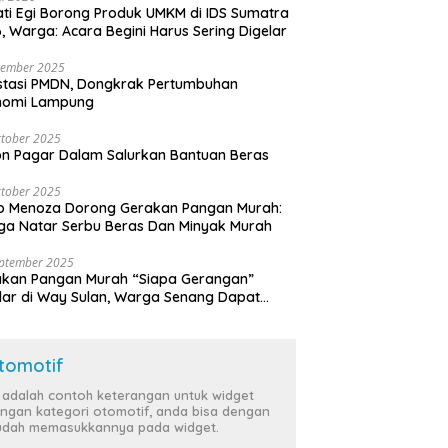
ti Egi Borong Produk UMKM di IDS Sumatra
, Warga: Acara Begini Harus Sering Digelar
vember 2025
stasi PMDN, Dongkrak Pertumbuhan
nomi Lampung
tober 2025
n Pagar Dalam Salurkan Bantuan Beras
tober 2025
o Menoza Dorong Gerakan Pangan Murah:
a Natar Serbu Beras Dan Minyak Murah
eptember 2025
akan Pangan Murah “Siapa Gerangan”
lar di Way Sulan, Warga Senang Dapat
a Bersubsidi
tomotif
i adalah contoh keterangan untuk widget
ngan kategori otomotif, anda bisa dengan
dah memasukkannya pada widget.