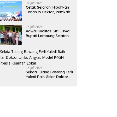
31 Juli 2026
Cetak Sejarah! Hibahkan
Tanah 19 Hektar, Pemkab
Tulang Bawang Siap
Hadirkan Sekolah Nasional
Terintegrasi Pertama di
16 Juli 2026
Lampung
Kawal Kualitas Gizi Siswa:
Bupati Lampung Selatan
dan Kajati Lampung Tinjau
Langsung Program Makan
Bergizi Gratis di Natar
15 Juli 2026
Sekda Tulang Bawang Ferli
Yuledi Raih Gelar Doktor
Unila, Angkat Model P4GN
Berbasis Kearifan Lokal