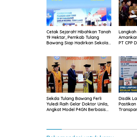
Cetak Sejarah! Hibahkan Tanah
Langkah
19 Hektar, Pemkab Tulang
Amankan
Bawang Siap Hadirkan Sekolah
PT CPP 
Nasional Terintegrasi Pertama
Kawasan
di Lampung
Sekda Tulang Bawang Ferli
Disdik L
Yuledi Raih Gelar Doktor Unila,
Pastikan
Angkat Model P4GN Berbasis
Transpa
Kearifan Lokal
Diminta 