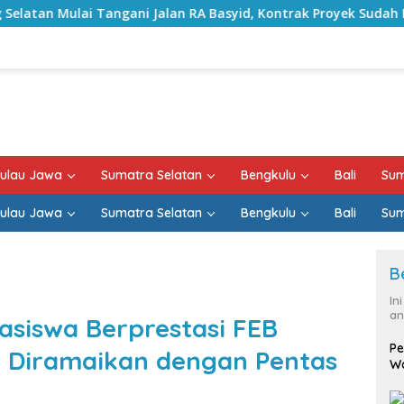
an RA Basyid, Kontrak Proyek Sudah Rampung
Bulan K
ulau Jawa
Sumatra Selatan
Bengkulu
Bali
Sum
ulau Jawa
Sumatra Selatan
Bengkulu
Bali
Sum
B
In
an
siswa Berprestasi FEB
Pe
t Diramaikan dengan Pentas
Wa