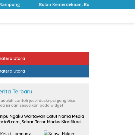
emerdekaan, Bupati Lampung Selatan Ajak ASN Perkuat Semang
atera Utara
atera Utara
erita Terbaru
i adalah contoh judul deskripsi yang bisa
da isi dan sesuaikan pada widget
nipu Ngaku Wartawan Catut Nama Media
rta9.com, Sebar Teror Modus Klarifikasi