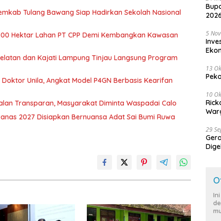
Bupa
Pemkab Tulang Bawang Siap Hadirkan Sekolah Nasional
2026
5 No
700 Hektar Lahan PT CPP Demi Kembangkan Kawasan
Inve
Eko
 Selatan dan Kajati Lampung Tinjau Langsung Program
13 Ok
Peko
r Doktor Unila, Angkat Model P4GN Berbasis Kearifan
10 Ok
Rick
jalan Transparan, Masyarakat Diminta Waspadai Calo
Warg
nas 2027 Disiapkan Bernuansa Adat Sai Bumi Ruwa
29 S
Ger
Dige
Harg
O
In
de
mu