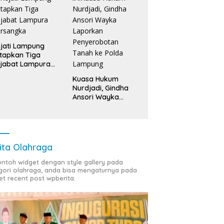
jati Lampung
tapkan Tiga
jabat Lampura
ersangka
Kuasa Hukum
Nurdjadi, Gindha
Ansori Wayka
Laporkan
Penyerobotan
Tanah ke Polda
Lampung
ita Olahraga
contoh widget dengan style gallery pada
gori olahraga, anda bisa mengaturnya pada
et recent post wpberita.