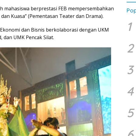
ah mahasiswa berprestasi FEB mempersembahkan
Pop
dan Kuasa” (Pementasan Teater dan Drama).
1
 Ekonomi dan Bisnis berkolaborasi dengan UKM
 dan UMK Pencak Silat.
2
3
4
5
6