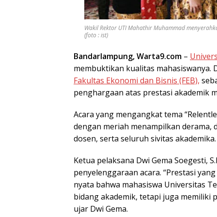
Wakil Rektor UTI Mahathir Muhammad menyerahka
(foto : ist)
Bandarlampung, Warta9.com
–
Univers
membuktikan kualitas mahasiswanya. 
Fakultas Ekonomi dan Bisnis (FEB),
seba
penghargaan atas prestasi akademik 
Acara yang mengangkat tema “Relentless
dengan meriah menampilkan derama, dih
dosen, serta seluruh sivitas akademika.
Ketua pelaksana Dwi Gema Soegesti, S.
penyelenggaraan acara. “Prestasi yang
nyata bahwa mahasiswa Universitas Te
bidang akademik, tetapi juga memiliki p
ujar Dwi Gema.