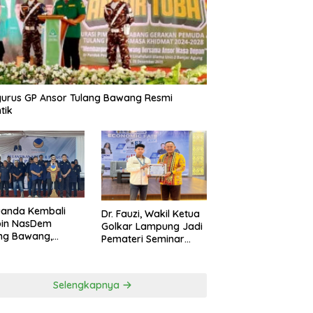
urus GP Ansor Tulang Bawang Resmi
tik
uanda Kembali
Dr. Fauzi, Wakil Ketua
pin NasDem
Golkar Lampung Jadi
ng Bawang,
Pemateri Seminar
etkan Kursi DPRD
Nasional FEB Unila,
anyak di Pemilu
Membangun Fondasi
9
Kuat Melalui 4 Pilar
Selengkapnya
Kebangsaan