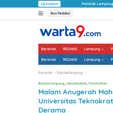
Langsung
Pemkab Lampung Selatan Mulai Tangani Jal
Uptodate
ke
konten
Box Redaksi
Beranda
REDAKSI
Lampung
P
Beranda
REDAKSI
Lampung
P
Beranda
Bandarlampung
Bandarlampung
,
Jabodetabek
,
Pendidikan
Malam Anugerah Maha
Universitas Teknokra
Derama