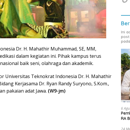
Ber
Ini 
post
pada
ndonesia Dr. H. Mahathir Muhammad, SE, MM,
dikasi dalam kegiatan ini. Pihak kampus terus
nasional baik seni, olahraga dan akademik.
or Universitas Teknokrat Indonesia Dr. H. Mahathir
dang Kerjasama Dr. Ryan Randy Suryono, S.Kom.,
n pakaian adat Jawa.
(W9-jm)
6 Agu
Pemk
RA B
24 Me