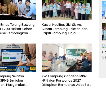
 Emas Tulang Bawang:
Kawal Kualitas Gizi Siswa:
 1.700 Hektar Lahan
Bupati Lampung Selatan dan
Demi Kembangkan
Kajati Lampung Tinjau
 Ekonomi Biru
Langsung Program Makan
Bergizi Gratis di Natar
ampung Selatan
PWI Lampung Gandeng MPAL,
 SPMB Berjalan
HPN dan Porwanas 2027
ran, Masyarakat
Disiapkan Bernuansa Adat Sai
Waspadai Calo
Bumi Ruwa Jurai