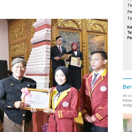
Ke
Te
Pe
T
Ber
Ini 
kate
widg