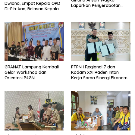
Gindha Ansori Wayka
Dwiana, Empat Kepala OPD
Laporkan Penyerobotan
Di-Plh-kan, Belasan Kepala
Tanah ke Polda Lampung
SD dan SMP Rangkap
Jabatan Plt
GRANAT Lampung Kembali
PTPN I Regional 7 dan
Gelar Workshop dan
Kodam XXI Raden Intan
Orientasi P4GN
Kerja Sama Sinergi Ekonomi
dan Keamanan