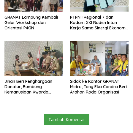
GRANAT Lampung Kembali
PTPN I Regional 7 dan
Gelar Workshop dan
Kodam XXI Raden Intan
Orientasi P4GN
Kerja Sama Sinergi Ekonomi
dan Keamanan
Jihan Beri Penghargaan
‎Sidak ke Kantor GRANAT
Donatur, Bumbung
Metro, Tony Eka Candra Beri
Kemanusiaan Kwarda
Arahan Roda Organisasi
Lampung Himpun Dana
Rp432.917.626
Tambah Komentar