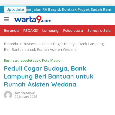
Langsung ke konten
Tangani Jalan RA Basyid, Kontrak Proyek Sudah Rampung
Uptodate
Beranda
REDAKSI
Lampung
Pulau Jawa
Sumatra Selata
Beranda
Business
Peduli Cagar Budaya, Bank Lampung
Beri Bantuan untuk Rumah Asisten Wedana
Business
,
Jabodetabek
,
Kota Metro
Peduli Cagar Budaya, Bank
Lampung Beri Bantuan untuk
Rumah Asisten Wedana
Tiga Serangkai
20 Januari 2025