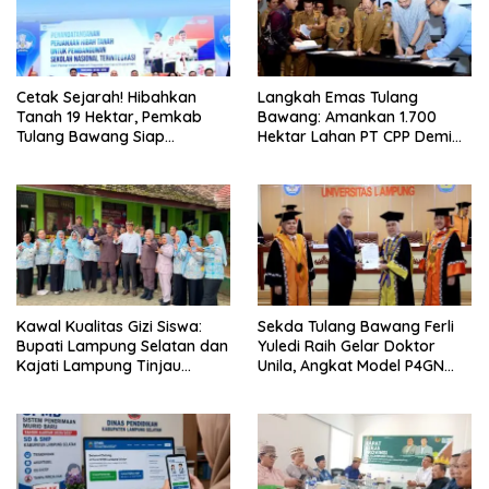
Cetak Sejarah! Hibahkan
Langkah Emas Tulang
Tanah 19 Hektar, Pemkab
Bawang: Amankan 1.700
Tulang Bawang Siap
Hektar Lahan PT CPP Demi
Hadirkan Sekolah Nasional
Kembangkan Kawasan
Terintegrasi Pertama di
Ekonomi Biru
Lampung
Kawal Kualitas Gizi Siswa:
Sekda Tulang Bawang Ferli
Bupati Lampung Selatan dan
Yuledi Raih Gelar Doktor
Kajati Lampung Tinjau
Unila, Angkat Model P4GN
Langsung Program Makan
Berbasis Kearifan Lokal
Bergizi Gratis di Natar