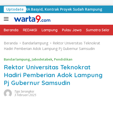
Langsung ke konten
alan RA Basyid, Kontrak Proyek Sudah Rampung
Uptodate
Bulan 
Beranda
REDAKSI
Lampung
Pulau Jawa
Sumatra Selata
Beranda
Bandarlampung
Rektor Universitas Teknokrat
Hadiri Pemberian Adok Lampung Pj Gubernur Samsudin
Bandarlampung
,
Jabodetabek
,
Pendidikan
Rektor Universitas Teknokrat
Hadiri Pemberian Adok Lampung
Pj Gubernur Samsudin
Tiga Serangkai
3 Februari 2025