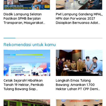
Disdik Lampung Selatan
PWI Lampung Gandeng MPAL,
Pastikan SPMB Berjalan
HPN dan Porwanas 2027
Transparan, Masyarakat
Disiapkan Bernuansa Adat
Diminta Waspadai Calo
Sai Bumi Ruwa Jurai
Rekomendasi untuk kamu
Cetak Sejarah! Hibahkan
Langkah Emas Tulang
Tanah 19 Hektar, Pemkab
Bawang: Amankan 1.700
Tulang Bawang Siap
Hektar Lahan PT CPP Demi
Hadirkan Sekolah Nasional
Kembangkan Kawasan
Terintegrasi Pertama di
Ekonomi Biru
Lampung