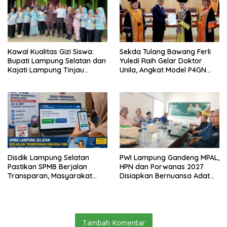
Kawal Kualitas Gizi Siswa:
Sekda Tulang Bawang Ferli
Bupati Lampung Selatan dan
Yuledi Raih Gelar Doktor
Kajati Lampung Tinjau
Unila, Angkat Model P4GN
Langsung Program Makan
Berbasis Kearifan Lokal
Bergizi Gratis di Natar
Disdik Lampung Selatan
PWI Lampung Gandeng MPAL,
Pastikan SPMB Berjalan
HPN dan Porwanas 2027
Transparan, Masyarakat
Disiapkan Bernuansa Adat
Diminta Waspadai Calo
Sai Bumi Ruwa Jurai
Tambah Komentar