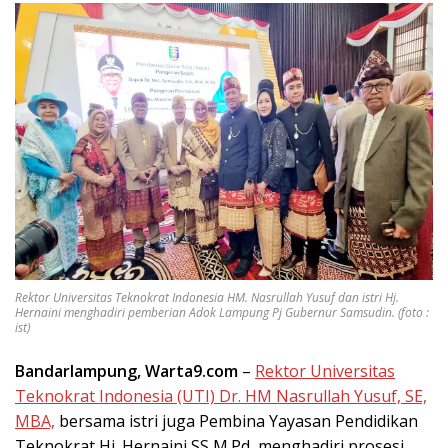
Rektor Universitas Teknokrat Indonesia HM. Nasrullah Yusuf dan istri Hj.
Hernaini menghadiri pemberian Adok Lampung Pj Gubernur Samsudin. (foto :
ist)
Bandarlampung, Warta9.com
–
Rektor Universitas
Teknokrat Indonesia (UTI) Dr. HM Nasrullah Yusuf, SE,
MBA,
bersama istri juga Pembina Yayasan Pendidikan
Teknokrat Hj. Hernaini SS M.Pd, menghadiri prosesi