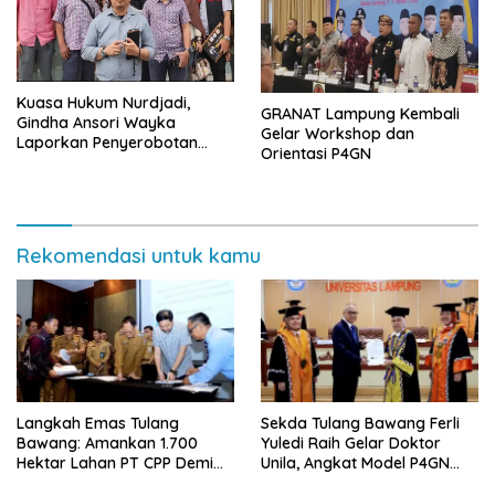
Kuasa Hukum Nurdjadi,
GRANAT Lampung Kembali
Gindha Ansori Wayka
Gelar Workshop dan
Laporkan Penyerobotan
Orientasi P4GN
Tanah ke Polda Lampung
Rekomendasi untuk kamu
Langkah Emas Tulang
Sekda Tulang Bawang Ferli
Bawang: Amankan 1.700
Yuledi Raih Gelar Doktor
Hektar Lahan PT CPP Demi
Unila, Angkat Model P4GN
Kembangkan Kawasan
Berbasis Kearifan Lokal