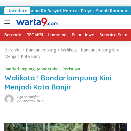
Langsung ke konten
ani Jalan RA Basyid, Kontrak Proyek Sudah Rampung
Uptodate
B
Beranda
REDAKSI
Lampung
Pulau Jawa
Sumatra Selata
Beranda
Bandarlampung
Walikota ! Bandarlampung Kini
Menjadi Kota Banjir
Bandarlampung
,
Jabodetabek
,
Peristiwa
Walikota ! Bandarlampung Kini
Menjadi Kota Banjir
Tiga Serangkai
27 Februari 2025