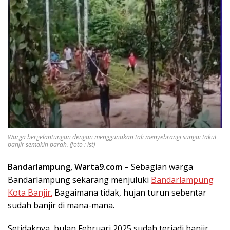
Warga bergelantungan dengan menggunakan tali menyebrangi sungai takut
banjir semakin parah. (foto : ist)
Bandarlampung, Warta9.com
– Sebagian warga
Bandarlampung sekarang menjuluki
Bandarlampung
Kota Banjir.
Bagaimana tidak, hujan turun sebentar
sudah banjir di mana-mana.
Setidaknya, bulan Februari 2025 sudah terjadi banjir