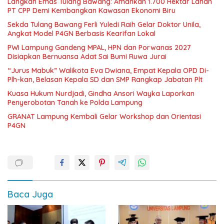
Langkah Emas Tulang Bawang: Amankan 1.700 Hektar Lahan
PT CPP Demi Kembangkan Kawasan Ekonomi Biru
Sekda Tulang Bawang Ferli Yuledi Raih Gelar Doktor Unila,
Angkat Model P4GN Berbasis Kearifan Lokal
PWI Lampung Gandeng MPAL, HPN dan Porwanas 2027
Disiapkan Bernuansa Adat Sai Bumi Ruwa Jurai
“Jurus Mabuk” Walikota Eva Dwiana, Empat Kepala OPD Di-
Plh-kan, Belasan Kepala SD dan SMP Rangkap Jabatan Plt
Kuasa Hukum Nurdjadi, Gindha Ansori Wayka Laporkan
Penyerobotan Tanah ke Polda Lampung
GRANAT Lampung Kembali Gelar Workshop dan Orientasi
P4GN
Baca Juga