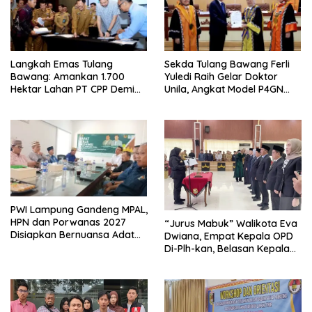
Langkah Emas Tulang
Sekda Tulang Bawang Ferli
Bawang: Amankan 1.700
Yuledi Raih Gelar Doktor
Hektar Lahan PT CPP Demi
Unila, Angkat Model P4GN
Kembangkan Kawasan
Berbasis Kearifan Lokal
Ekonomi Biru
PWI Lampung Gandeng MPAL,
HPN dan Porwanas 2027
“Jurus Mabuk” Walikota Eva
Disiapkan Bernuansa Adat
Dwiana, Empat Kepala OPD
Sai Bumi Ruwa Jurai
Di-Plh-kan, Belasan Kepala
SD dan SMP Rangkap
Jabatan Plt