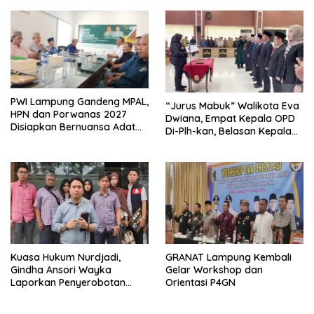
Ekonomi Biru
PWI Lampung Gandeng MPAL,
“Jurus Mabuk” Walikota Eva
HPN dan Porwanas 2027
Dwiana, Empat Kepala OPD
Disiapkan Bernuansa Adat
Di-Plh-kan, Belasan Kepala
Sai Bumi Ruwa Jurai
SD dan SMP Rangkap
Jabatan Plt
Kuasa Hukum Nurdjadi,
GRANAT Lampung Kembali
Gindha Ansori Wayka
Gelar Workshop dan
Laporkan Penyerobotan
Orientasi P4GN
Tanah ke Polda Lampung