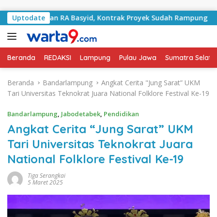
Langsung ke konten
 Jalan RA Basyid, Kontrak Proyek Sudah Rampung
Uptodate
Bul
Beranda
REDAKSI
Lampung
Pulau Jawa
Sumatra Selata
Beranda
Bandarlampung
Angkat Cerita "Jung Sarat” UKM
Tari Universitas Teknokrat Juara National Folklore Festival Ke-19
Bandarlampung
,
Jabodetabek
,
Pendidikan
Angkat Cerita “Jung Sarat” UKM
Tari Universitas Teknokrat Juara
National Folklore Festival Ke-19
Tiga Serangkai
5 Maret 2025