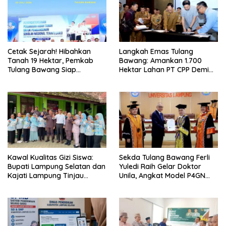
Cetak Sejarah! Hibahkan
Langkah Emas Tulang
Tanah 19 Hektar, Pemkab
Bawang: Amankan 1.700
Tulang Bawang Siap
Hektar Lahan PT CPP Demi
Hadirkan Sekolah Nasional
Kembangkan Kawasan
Terintegrasi Pertama di
Ekonomi Biru
Lampung
Kawal Kualitas Gizi Siswa:
Sekda Tulang Bawang Ferli
Bupati Lampung Selatan dan
Yuledi Raih Gelar Doktor
Kajati Lampung Tinjau
Unila, Angkat Model P4GN
Langsung Program Makan
Berbasis Kearifan Lokal
Bergizi Gratis di Natar