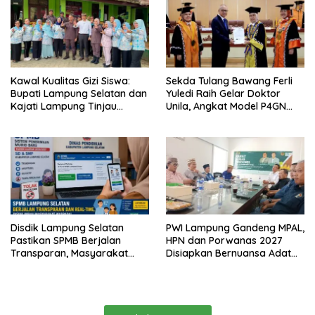
Kawal Kualitas Gizi Siswa:
Sekda Tulang Bawang Ferli
Bupati Lampung Selatan dan
Yuledi Raih Gelar Doktor
Kajati Lampung Tinjau
Unila, Angkat Model P4GN
Langsung Program Makan
Berbasis Kearifan Lokal
Bergizi Gratis di Natar
Disdik Lampung Selatan
PWI Lampung Gandeng MPAL,
Pastikan SPMB Berjalan
HPN dan Porwanas 2027
Transparan, Masyarakat
Disiapkan Bernuansa Adat
Diminta Waspadai Calo
Sai Bumi Ruwa Jurai