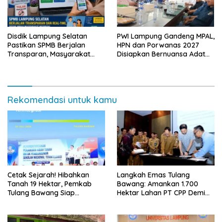
Disdik Lampung Selatan
PWI Lampung Gandeng MPAL,
Pastikan SPMB Berjalan
HPN dan Porwanas 2027
Transparan, Masyarakat
Disiapkan Bernuansa Adat
Diminta Waspadai Calo
Sai Bumi Ruwa Jurai
Rekomendasi untuk kamu
Cetak Sejarah! Hibahkan
Langkah Emas Tulang
Tanah 19 Hektar, Pemkab
Bawang: Amankan 1.700
Tulang Bawang Siap
Hektar Lahan PT CPP Demi
Hadirkan Sekolah Nasional
Kembangkan Kawasan
Terintegrasi Pertama di
Ekonomi Biru
Lampung