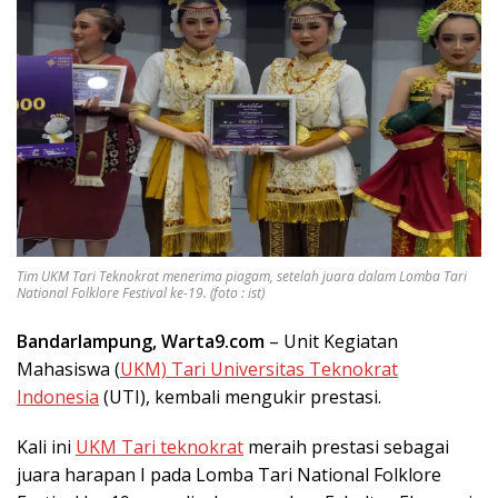
Tim UKM Tari Teknokrat menerima piagam, setelah juara dalam Lomba Tari
National Folklore Festival ke-19. (foto : ist)
Bandarlampung, Warta9.com
– Unit Kegiatan
Mahasiswa (
UKM) Tari Universitas Teknokrat
Indonesia
(UTI), kembali mengukir prestasi.
Kali ini
UKM Tari teknokrat
meraih prestasi sebagai
juara harapan I pada Lomba Tari National Folklore