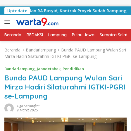
Langsung ke konten
i Jalan RA Basyid, Kontrak Proyek Sudah Rampung
Uptodate
Bul
Beranda
REDAKSI
Lampung
Pulau Jawa
Sumatra Selata
Beranda
Bandarlampung
Bunda PAUD Lampung Wulan Sari
Mirza Hadiri Silaturahmi IGTKI-PGRI se-Lampung
Bandarlampung
,
Jabodetabek
,
Pendidikan
Bunda PAUD Lampung Wulan Sari
Mirza Hadiri Silaturahmi IGTKI-PGRI
se-Lampung
Tiga Serangkai
9 Maret 2025