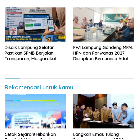
Bergizi Gratis di Natar
Disdik Lampung Selatan
PWI Lampung Gandeng MPAL,
Pastikan SPMB Berjalan
HPN dan Porwanas 2027
Transparan, Masyarakat
Disiapkan Bernuansa Adat
Diminta Waspadai Calo
Sai Bumi Ruwa Jurai
Rekomendasi untuk kamu
Cetak Sejarah! Hibahkan
Langkah Emas Tulang