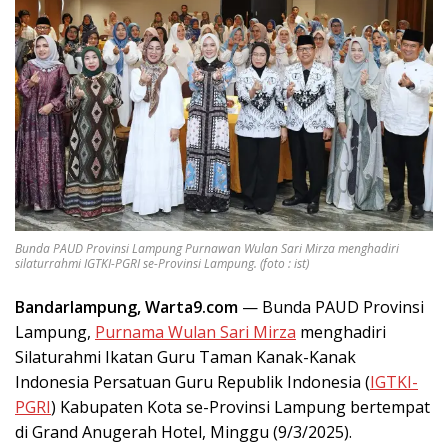
Bunda PAUD Provinsi Lampung Purnawan Wulan Sari Mirza menghadiri
silaturrahmi IGTKI-PGRI se-Provinsi Lampung. (foto : ist)
Bandarlampung, Warta9.com
— Bunda PAUD Provinsi
Lampung,
Purnama Wulan Sari Mirza
menghadiri
Silaturahmi Ikatan Guru Taman Kanak-Kanak
Indonesia Persatuan Guru Republik Indonesia (
IGTKI-
PGRI
) Kabupaten Kota se-Provinsi Lampung bertempat
di Grand Anugerah Hotel, Minggu (9/3/2025).