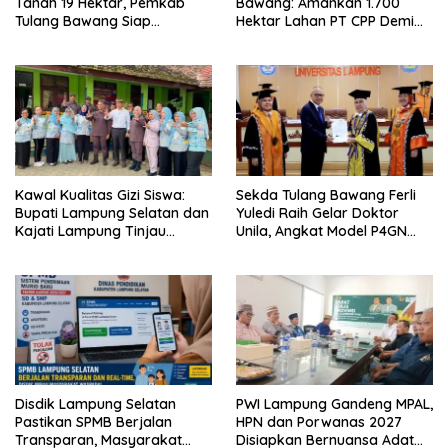
Tanah 19 Hektar, Pemkab
Bawang: Amankan 1.700
Tulang Bawang Siap
Hektar Lahan PT CPP Demi
Hadirkan Sekolah Nasional
Kembangkan Kawasan
Terintegrasi Pertama di
Ekonomi Biru
Lampung
Kawal Kualitas Gizi Siswa:
Sekda Tulang Bawang Ferli
Bupati Lampung Selatan dan
Yuledi Raih Gelar Doktor
Kajati Lampung Tinjau
Unila, Angkat Model P4GN
Langsung Program Makan
Berbasis Kearifan Lokal
Bergizi Gratis di Natar
Disdik Lampung Selatan
PWI Lampung Gandeng MPAL,
Pastikan SPMB Berjalan
HPN dan Porwanas 2027
Transparan, Masyarakat
Disiapkan Bernuansa Adat