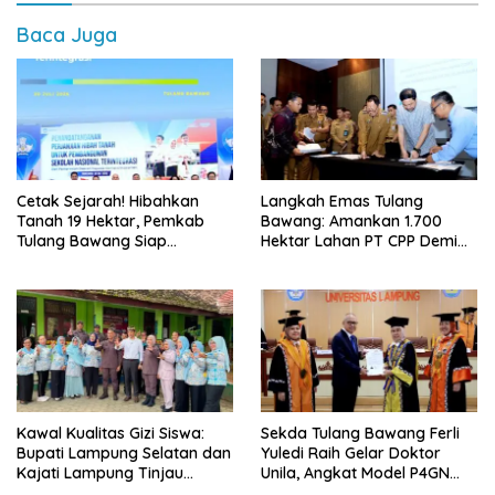
Baca Juga
Cetak Sejarah! Hibahkan
Langkah Emas Tulang
Tanah 19 Hektar, Pemkab
Bawang: Amankan 1.700
Tulang Bawang Siap
Hektar Lahan PT CPP Demi
Hadirkan Sekolah Nasional
Kembangkan Kawasan
Terintegrasi Pertama di
Ekonomi Biru
Lampung
Kawal Kualitas Gizi Siswa:
Sekda Tulang Bawang Ferli
Bupati Lampung Selatan dan
Yuledi Raih Gelar Doktor
Kajati Lampung Tinjau
Unila, Angkat Model P4GN
Langsung Program Makan
Berbasis Kearifan Lokal