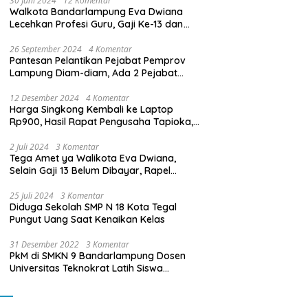
30 Juni 2024
12 Komentar
Walkota Bandarlampung Eva Dwiana
Lecehkan Profesi Guru, Gaji Ke-13 dan
THR Tidak Dibayarkan
26 September 2024
4 Komentar
Pantesan Pelantikan Pejabat Pemprov
Lampung Diam-diam, Ada 2 Pejabat
yang Dilantik Masih Golongan III/b
12 Desember 2024
4 Komentar
Harga Singkong Kembali ke Laptop
Rp900, Hasil Rapat Pengusaha Tapioka,
Petani Singkong dengan Pj. Gubernur
Lampung
2 Juli 2024
3 Komentar
Tega Amet ya Walikota Eva Dwiana,
Selain Gaji 13 Belum Dibayar, Rapel
Kenaikan Gaji 2 Bulan Juga Belum
Dibayar
25 Juli 2024
3 Komentar
Diduga Sekolah SMP N 18 Kota Tegal
Pungut Uang Saat Kenaikan Kelas
31 Desember 2022
3 Komentar
PkM di SMKN 9 Bandarlampung Dosen
Universitas Teknokrat Latih Siswa
Membuat Program Mobil RC Berbasis IoT