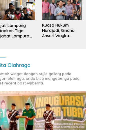
Kuasa Hukum
jati Lampung
Nurdjadi, Gindha
tapkan Tiga
Ansori Wayka
jabat Lampura
Laporkan
ersangka
Penyerobotan
Tanah ke Polda
Lampung
ita Olahraga
contoh widget dengan style gallery pada
gori olahraga, anda bisa mengaturnya pada
et recent post wpberita.