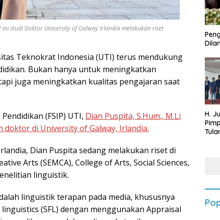
 ini studi Doktor University of Galway Irlandia melakukan riset
Peng
Dilan
itas Teknokrat Indonesia (UTI) terus mendukung
didikan. Bukan hanya untuk meningkatkan
api juga meningkatkan kualitas pengajaran saat
H. J
u Pendidikan (FSIP) UTI,
Dian Puspita, S.Hum., M.Li
Pim
ktor di University of Galway, Irlandia.
Tula
Targ
rlandia, Dian Puspita sedang melakukan riset di
Terb
202
ative Arts (SEMCA), College of Arts, Social Sciences,
elitian linguistik.
dalah linguistik terapan pada media, khususnya
Pop
l linguistics (SFL) dengan menggunakan Appraisal