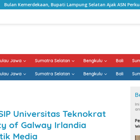
pati Lampung Selatan Ajak ASN Perkuat Semangat Pengabdian 
ulau Jawa
Sumatra Selatan
Bengkulu
Bali
Sum
ulau Jawa
Sumatra Selatan
Bengkulu
Bali
Sum
B
In
an
SIP Universitas Teknokrat
Pe
ty of Galway Irlandia
Wa
tik Media