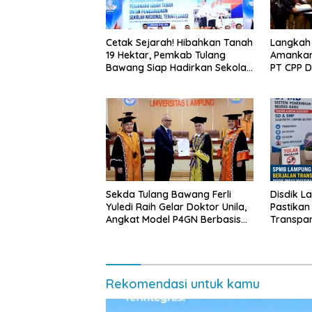
Cetak Sejarah! Hibahkan Tanah
Langkah
19 Hektar, Pemkab Tulang
Amankan
Bawang Siap Hadirkan Sekolah
PT CPP 
Nasional Terintegrasi Pertama
Kawasan
di Lampung
Sekda Tulang Bawang Ferli
Disdik L
Yuledi Raih Gelar Doktor Unila,
Pastikan
Angkat Model P4GN Berbasis
Transpa
Kearifan Lokal
Diminta 
Rekomendasi untuk kamu