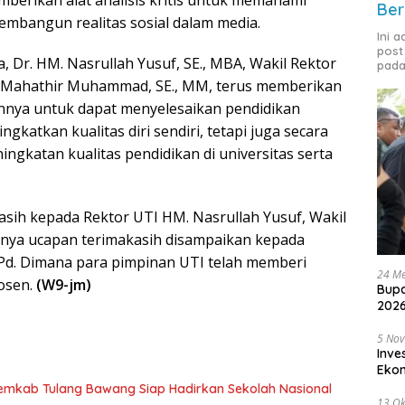
Ber
mbangun realitas sosial dalam media.
Ini 
post
, Dr. HM. Nasrullah Yusuf, SE., MBA, Wakil Rektor
pada
H. Mahathir Muhammad, SE., MM, terus memberikan
nnya untuk dapat menyelesaikan pendidikan
katkan kualitas diri sendiri, tetapi juga secara
ngkatan kualitas pendidikan di universitas serta
sih kepada Rektor UTI HM. Nasrullah Yusuf, Wakil
ya ucapan terimakasih disampaikan kepada
M.Pd. Dimana para pimpinan UTI telah memberi
24 Me
osen.
(W9-jm)
Bupa
2026
5 No
Inve
Eko
Pemkab Tulang Bawang Siap Hadirkan Sekolah Nasional
13 Ok