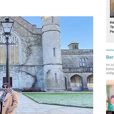
Ke
Te
Pe
T
Ber
Ini 
kate
widg