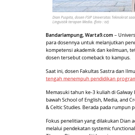
Dian Puspita, dosen FSIP Universitas Teknokrat saat
Linguistik terapan Media. (foto : ist)
Bandarlampung, Warta9.com
– Univers
para dosennya untuk melanjutkan pen
kompetensi akademik dan keilmuan, tet
dosen tersebut comeback to kampus.
Saat ini, dosen Fakultas Sastra dan Ilm
tengah menempuh pendidikan program do
Memasuki tahun ke-3 kuliah di Galway I
bawah School of English, Media, and Cre
& Celtic Studies. Berada pada rumpun pen
Fokus penelitian yang dilakukan Dian a
melalui pendekatan systemic functiona