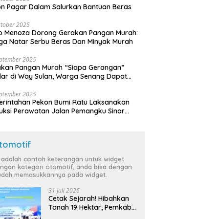
n Pagar Dalam Salurkan Bantuan Beras
tober 2025
o Menoza Dorong Gerakan Pangan Murah:
a Natar Serbu Beras Dan Minyak Murah
eptember 2025
akan Pangan Murah “Siapa Gerangan”
lar di Way Sulan, Warga Senang Dapat
a Bersubsidi
eptember 2025
rintahan Pekon Bumi Ratu Laksanakan
ruksi Perawatan Jalan Pemangku Sinar
ten
tomotif
i adalah contoh keterangan untuk widget
ngan kategori otomotif, anda bisa dengan
dah memasukkannya pada widget.
31 Juli 2026
Cetak Sejarah! Hibahkan
Tanah 19 Hektar, Pemkab
Tulang Bawang Siap