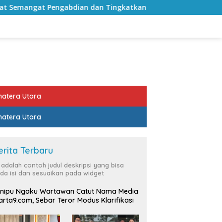
dan Tingkatkan Pelayanan Publik
Sekda Lampung Sela
atera Utara
atera Utara
erita Terbaru
i adalah contoh judul deskripsi yang bisa
da isi dan sesuaikan pada widget
nipu Ngaku Wartawan Catut Nama Media
rta9.com, Sebar Teror Modus Klarifikasi