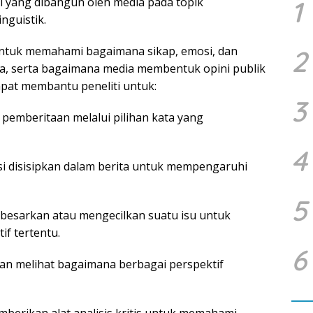
i yang dibangun oleh media pada topik
1
inguistik.
untuk memahami bagaimana sikap, emosi, dan
2
ita, serta bagaimana media membentuk opini publik
 dapat membantu peneliti untuk:
3
pemberitaan melalui pilihan kata yang
4
si disisipkan dalam berita untuk mempengaruhi
5
esarkan atau mengecilkan suatu isu untuk
f tertentu.
6
ngan melihat bagaimana berbagai perspektif
mberikan alat analisis kritis untuk memahami