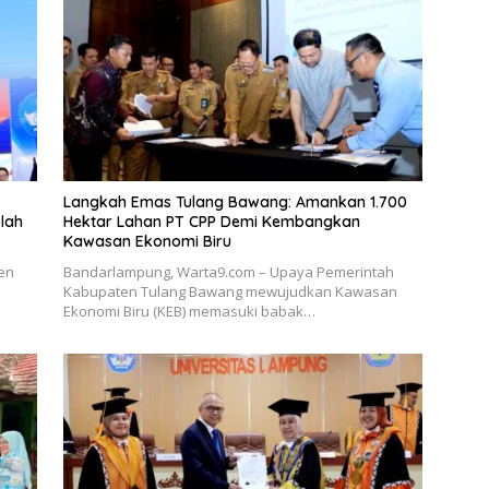
Langkah Emas Tulang Bawang: Amankan 1.700
lah
Hektar Lahan PT CPP Demi Kembangkan
Kawasan Ekonomi Biru
en
Bandarlampung, Warta9.com – Upaya Pemerintah
Kabupaten Tulang Bawang mewujudkan Kawasan
Ekonomi Biru (KEB) memasuki babak…