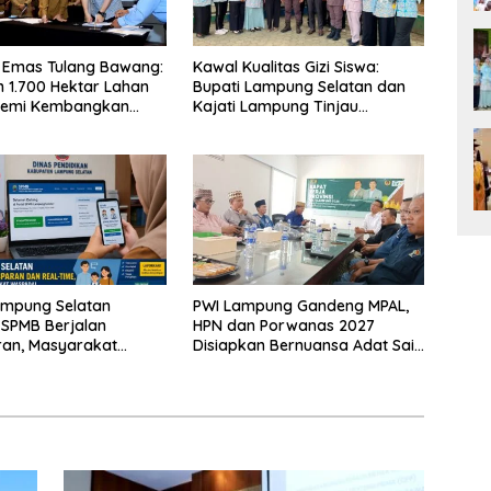
 Emas Tulang Bawang:
Kawal Kualitas Gizi Siswa:
 1.700 Hektar Lahan
Bupati Lampung Selatan dan
Demi Kembangkan
Kajati Lampung Tinjau
 Ekonomi Biru
Langsung Program Makan
Bergizi Gratis di Natar
ampung Selatan
PWI Lampung Gandeng MPAL,
 SPMB Berjalan
HPN dan Porwanas 2027
ran, Masyarakat
Disiapkan Bernuansa Adat Sai
Waspadai Calo
Bumi Ruwa Jurai