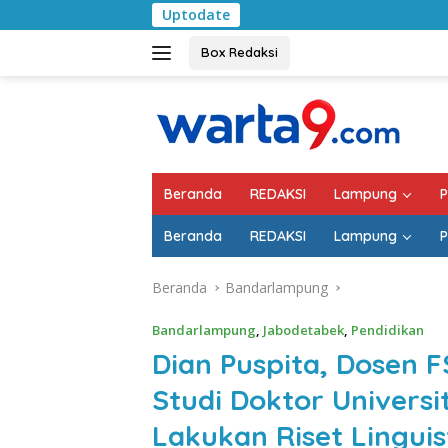
Langsung
Uptodate
Bulan Kemerdekaan, Bu
ke
konten
Box Redaksi
Beranda
REDAKSI
Lampung
P
Beranda
REDAKSI
Lampung
P
Beranda
Bandarlampung
Bandarlampung
,
Jabodetabek
,
Pendidikan
Dian Puspita, Dosen F
Studi Doktor Universi
Lakukan Riset Linguis