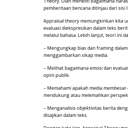
Theory. Dian meneliti bagaimana naras
pemberitaan bencana ditinjau dari sisi l
Appraisal theory memungkinkan kita 
evaluasi diekspresikan dalam teks ber
melalui bahasa. Lebih lanjut, teori ini
– Mengungkap bias dan framing dalam 
menggambarkan sikap media.
– Melihat bagaimana emosi dan evalua
opini publik.
– Memahami apakah media membesar-b
mendukung atau melemahkan perspekti
– Menganalisis objektivitas berita de
disajikan dalam teks.
Dengan kata lain, Appraisal Theory me