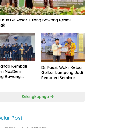
urus GP Ansor Tulang Bawang Resmi
tik
uanda Kembali
Dr. Fauzi, Wakil Ketua
pin NasDem
Golkar Lampung Jadi
ng Bawang,
Pemateri Seminar
etkan Kursi DPRD
Nasional FEB Unila,
anyak di Pemilu
Membangun Fondasi
9
Kuat Melalui 4 Pilar
Selengkapnya
Kebangsaan
ular Post