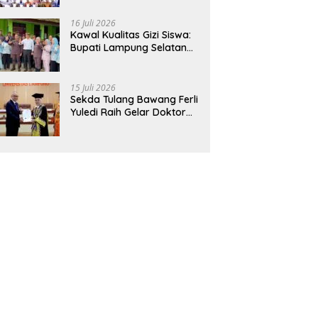
Hadirkan Sekolah Nasional
Terintegrasi Pertama di
16 Juli 2026
Lampung
Kawal Kualitas Gizi Siswa:
Bupati Lampung Selatan
dan Kajati Lampung Tinjau
Langsung Program Makan
Bergizi Gratis di Natar
15 Juli 2026
Sekda Tulang Bawang Ferli
Yuledi Raih Gelar Doktor
Unila, Angkat Model P4GN
Berbasis Kearifan Lokal