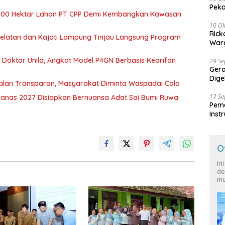
Peko
700 Hektar Lahan PT CPP Demi Kembangkan Kawasan
10 Ok
Rick
 Selatan dan Kajati Lampung Tinjau Langsung Program
Warg
r Doktor Unila, Angkat Model P4GN Berbasis Kearifan
29 S
Ger
Dige
jalan Transparan, Masyarakat Diminta Waspadai Calo
Harg
17 S
nas 2027 Disiapkan Bernuansa Adat Sai Bumi Ruwa
Peme
Inst
Ban
O
In
de
mu