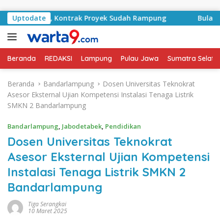
Langsung ke konten
 Basyid, Kontrak Proyek Sudah Rampung
Uptodate
Bulan Kemerde
Beranda
REDAKSI
Lampung
Pulau Jawa
Sumatra Selata
Beranda
Bandarlampung
Dosen Universitas Teknokrat
Asesor Eksternal Ujian Kompetensi Instalasi Tenaga Listrik
SMKN 2 Bandarlampung
Bandarlampung
,
Jabodetabek
,
Pendidikan
Dosen Universitas Teknokrat
Asesor Eksternal Ujian Kompetensi
Instalasi Tenaga Listrik SMKN 2
Bandarlampung
Tiga Serangkai
10 Maret 2025