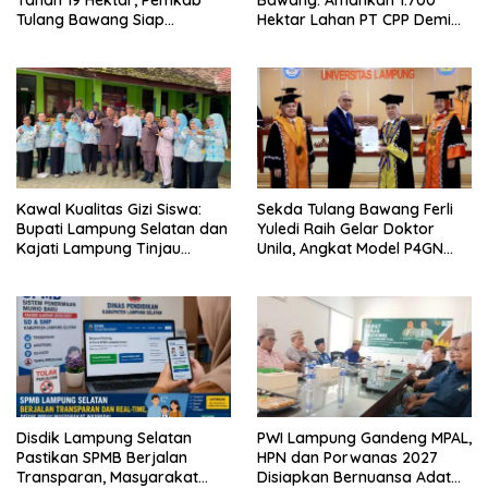
Tanah 19 Hektar, Pemkab
Bawang: Amankan 1.700
Tulang Bawang Siap
Hektar Lahan PT CPP Demi
Hadirkan Sekolah Nasional
Kembangkan Kawasan
Terintegrasi Pertama di
Ekonomi Biru
Lampung
Kawal Kualitas Gizi Siswa:
Sekda Tulang Bawang Ferli
Bupati Lampung Selatan dan
Yuledi Raih Gelar Doktor
Kajati Lampung Tinjau
Unila, Angkat Model P4GN
Langsung Program Makan
Berbasis Kearifan Lokal
Bergizi Gratis di Natar
Disdik Lampung Selatan
PWI Lampung Gandeng MPAL,
Pastikan SPMB Berjalan
HPN dan Porwanas 2027
Transparan, Masyarakat
Disiapkan Bernuansa Adat