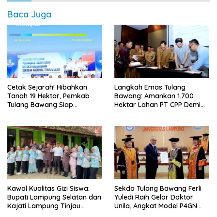
Baca Juga
Cetak Sejarah! Hibahkan
Langkah Emas Tulang
Tanah 19 Hektar, Pemkab
Bawang: Amankan 1.700
Tulang Bawang Siap
Hektar Lahan PT CPP Demi
Hadirkan Sekolah Nasional
Kembangkan Kawasan
Terintegrasi Pertama di
Ekonomi Biru
Lampung
Kawal Kualitas Gizi Siswa:
Sekda Tulang Bawang Ferli
Bupati Lampung Selatan dan
Yuledi Raih Gelar Doktor
Kajati Lampung Tinjau
Unila, Angkat Model P4GN
Langsung Program Makan
Berbasis Kearifan Lokal