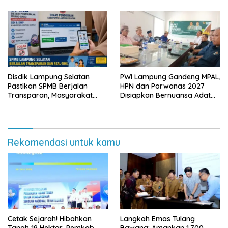
Bergizi Gratis di Natar
Disdik Lampung Selatan
PWI Lampung Gandeng MPAL,
Pastikan SPMB Berjalan
HPN dan Porwanas 2027
Transparan, Masyarakat
Disiapkan Bernuansa Adat
Diminta Waspadai Calo
Sai Bumi Ruwa Jurai
Rekomendasi untuk kamu
Cetak Sejarah! Hibahkan
Langkah Emas Tulang