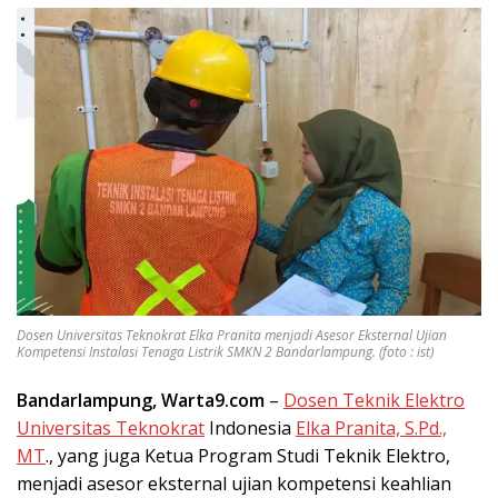
Dosen Universitas Teknokrat Elka Pranita menjadi Asesor Eksternal Ujian
Kompetensi Instalasi Tenaga Listrik SMKN 2 Bandarlampung. (foto : ist)
Bandarlampung, Warta9.com
–
Dosen Teknik Elektro
Universitas Teknokrat
Indonesia
Elka Pranita, S.Pd.,
MT
., yang juga Ketua Program Studi Teknik Elektro,
menjadi asesor eksternal ujian kompetensi keahlian