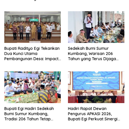
Pengabdian dan Tingkatkan
Informasi Publik
Pelayanan Publik
Bupati Radityo Egi Tekankan
Sedekah Bumi Sumur
Dua Kunci Utama
Kumbang, Warisan 206
Pembangunan Desa: Impact
Tahun yang Terus Dijaga
dan Sustainable
Pemkab Lampung Selatan
dan Masyarakat
Bupati Egi Hadiri Sedekah
Hadiri Rapat Dewan
Bumi Sumur Kumbang,
Pengurus APKASI 2026,
Tradisi 206 Tahun Tetap
Bupati Egi Perkuat Sinergi
Semarak Meski Diguyur
Pembangunan Daerah