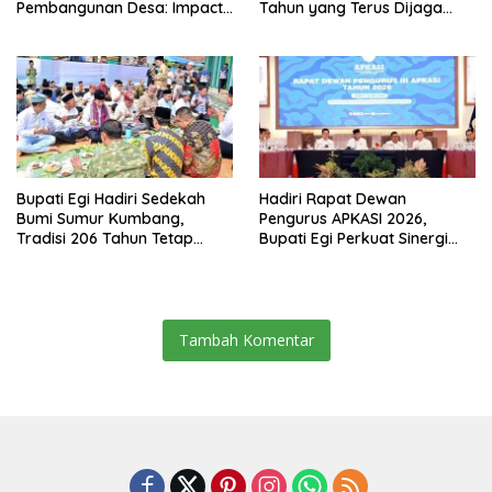
Pembangunan Desa: Impact
Tahun yang Terus Dijaga
dan Sustainable
Pemkab Lampung Selatan
dan Masyarakat
Bupati Egi Hadiri Sedekah
Hadiri Rapat Dewan
Bumi Sumur Kumbang,
Pengurus APKASI 2026,
Tradisi 206 Tahun Tetap
Bupati Egi Perkuat Sinergi
Semarak Meski Diguyur
Pembangunan Daerah
Hujan
Tambah Komentar