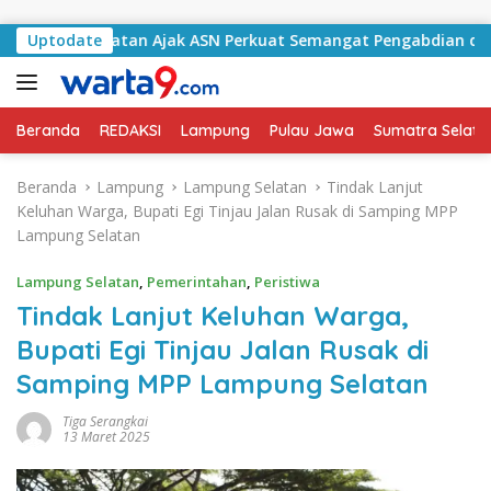
Langsung ke konten
ng Selatan Ajak ASN Perkuat Semangat Pengabdian dan Tingka
Uptodate
Beranda
REDAKSI
Lampung
Pulau Jawa
Sumatra Selata
Beranda
Lampung
Lampung Selatan
Tindak Lanjut
Keluhan Warga, Bupati Egi Tinjau Jalan Rusak di Samping MPP
Lampung Selatan
Lampung Selatan
,
Pemerintahan
,
Peristiwa
Tindak Lanjut Keluhan Warga,
Bupati Egi Tinjau Jalan Rusak di
Samping MPP Lampung Selatan
Tiga Serangkai
13 Maret 2025