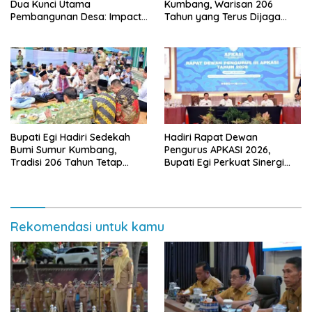
Dua Kunci Utama
Kumbang, Warisan 206
Pembangunan Desa: Impact
Tahun yang Terus Dijaga
dan Sustainable
Pemkab Lampung Selatan
dan Masyarakat
Bupati Egi Hadiri Sedekah
Hadiri Rapat Dewan
Bumi Sumur Kumbang,
Pengurus APKASI 2026,
Tradisi 206 Tahun Tetap
Bupati Egi Perkuat Sinergi
Semarak Meski Diguyur
Pembangunan Daerah
Hujan
Rekomendasi untuk kamu