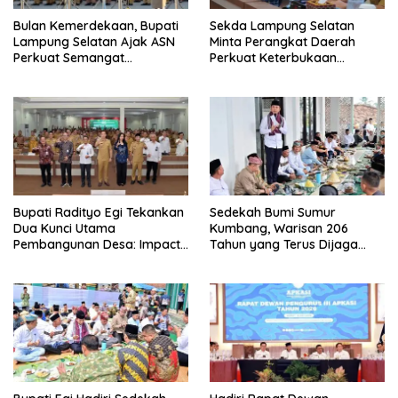
Bulan Kemerdekaan, Bupati
Sekda Lampung Selatan
Lampung Selatan Ajak ASN
Minta Perangkat Daerah
Perkuat Semangat
Perkuat Keterbukaan
Pengabdian dan Tingkatkan
Informasi Publik
Pelayanan Publik
Bupati Radityo Egi Tekankan
Sedekah Bumi Sumur
Dua Kunci Utama
Kumbang, Warisan 206
Pembangunan Desa: Impact
Tahun yang Terus Dijaga
dan Sustainable
Pemkab Lampung Selatan
dan Masyarakat