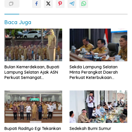
Baca Juga
Bulan Kemerdekaan, Bupati
Sekda Lampung Selatan
Lampung Selatan Ajak ASN
Minta Perangkat Daerah
Perkuat Semangat
Perkuat Keterbukaan
Pengabdian dan Tingkatkan
Informasi Publik
Pelayanan Publik
Bupati Radityo Egi Tekankan
Sedekah Bumi Sumur