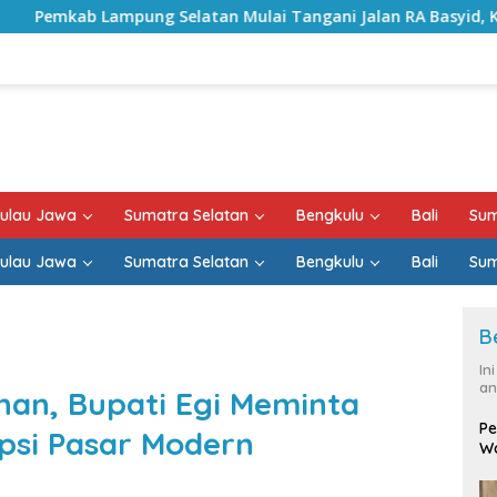
tan Mulai Tangani Jalan RA Basyid, Kontrak Proyek Sudah R
ulau Jawa
Sumatra Selatan
Bengkulu
Bali
Sum
ulau Jawa
Sumatra Selatan
Bengkulu
Bali
Sum
B
In
an
an, Bupati Egi Meminta
Pe
opsi Pasar Modern
Wa