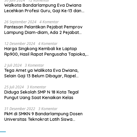
30 Juni 2024
12 Komentar
Walkota Bandarlampung Eva Dwiana
Lecehkan Profesi Guru, Gaji Ke-13 dan
THR Tidak Dibayarkan
26 September 2024
4 Komentar
Pantesan Pelantikan Pejabat Pemprov
Lampung Diam-diam, Ada 2 Pejabat
yang Dilantik Masih Golongan III/b
12 Desember 2024
4 Komentar
Harga Singkong Kembali ke Laptop
Rp900, Hasil Rapat Pengusaha Tapioka,
Petani Singkong dengan Pj. Gubernur
Lampung
2 Juli 2024
3 Komentar
Tega Amet ya Walikota Eva Dwiana,
Selain Gaji 13 Belum Dibayar, Rapel
Kenaikan Gaji 2 Bulan Juga Belum
Dibayar
25 Juli 2024
3 Komentar
Diduga Sekolah SMP N 18 Kota Tegal
Pungut Uang Saat Kenaikan Kelas
31 Desember 2022
3 Komentar
PkM di SMKN 9 Bandarlampung Dosen
Universitas Teknokrat Latih Siswa
Membuat Program Mobil RC Berbasis IoT