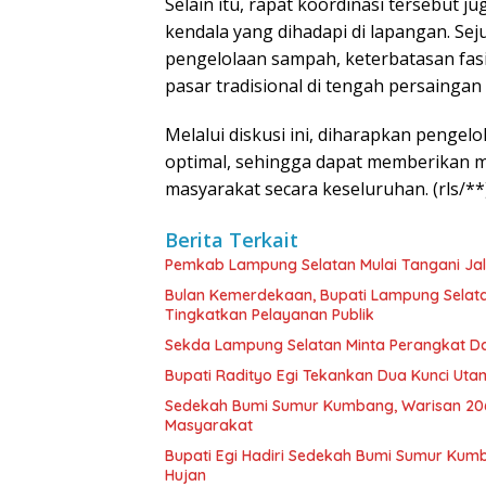
Selain itu, rapat koordinasi tersebut 
kendala yang dihadapi di lapangan. S
pengelolaan sampah, keterbatasan fasil
pasar tradisional di tengah persaingan
Melalui diskusi ini, diharapkan penge
optimal, sehingga dapat memberikan 
masyarakat secara keseluruhan. (rls/**
Berita Terkait
Pemkab Lampung Selatan Mulai Tangani Ja
Bulan Kemerdekaan, Bupati Lampung Selat
Tingkatkan Pelayanan Publik
Sekda Lampung Selatan Minta Perangkat Da
Bupati Radityo Egi Tekankan Dua Kunci Ut
Sedekah Bumi Sumur Kumbang, Warisan 206
Masyarakat
Bupati Egi Hadiri Sedekah Bumi Sumur Kumb
Hujan