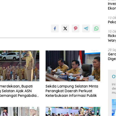
Inve
Eko
13 Ok
Peko
10 Ok
Rick
Warg
29 S
Ger
Dige
Harg
O
In
merdekaan, Bupati
Sekda Lampung Selatan Minta
de
 Selatan Ajak ASN
Perangkat Daerah Perkuat
mu
 Semangat Pengabdian
Keterbukaan Informasi Publik
katkan Pelayanan