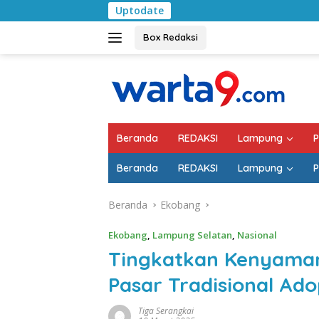
Langsung
Uptodate
Pemkab Lampung Sela
ke
konten
Box Redaksi
Beranda
REDAKSI
Lampung
P
Beranda
REDAKSI
Lampung
P
Beranda
Ekobang
Ekobang
,
Lampung Selatan
,
Nasional
Tingkatkan Kenyaman
Pasar Tradisional Ad
Tiga Serangkai