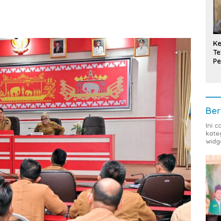
Ke
Te
Pe
T
Ber
Ini 
kate
widg