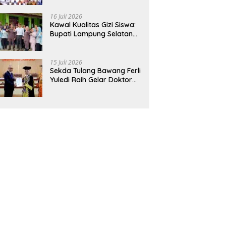
Hadirkan Sekolah Nasional
Terintegrasi Pertama di
16 Juli 2026
Lampung
Kawal Kualitas Gizi Siswa:
Bupati Lampung Selatan
dan Kajati Lampung Tinjau
Langsung Program Makan
Bergizi Gratis di Natar
15 Juli 2026
Sekda Tulang Bawang Ferli
Yuledi Raih Gelar Doktor
Unila, Angkat Model P4GN
Berbasis Kearifan Lokal