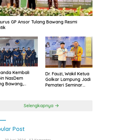
urus GP Ansor Tulang Bawang Resmi
tik
uanda Kembali
Dr. Fauzi, Wakil Ketua
pin NasDem
Golkar Lampung Jadi
ng Bawang,
Pemateri Seminar
etkan Kursi DPRD
Nasional FEB Unila,
anyak di Pemilu
Membangun Fondasi
9
Kuat Melalui 4 Pilar
Selengkapnya
Kebangsaan
ular Post