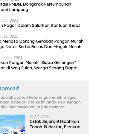
stasi PMDN, Dongkrak Pertumbuhan
nomi Lampung
tober 2025
n Pagar Dalam Salurkan Bantuan Beras
tober 2025
o Menoza Dorong Gerakan Pangan Murah:
a Natar Serbu Beras Dan Minyak Murah
eptember 2025
akan Pangan Murah “Siapa Gerangan”
lar di Way Sulan, Warga Senang Dapat
a Bersubsidi
tomotif
i adalah contoh keterangan untuk widget
ngan kategori otomotif, anda bisa dengan
dah memasukkannya pada widget.
31 Juli 2026
Cetak Sejarah! Hibahkan
Tanah 19 Hektar, Pemkab
Tulang Bawang Siap