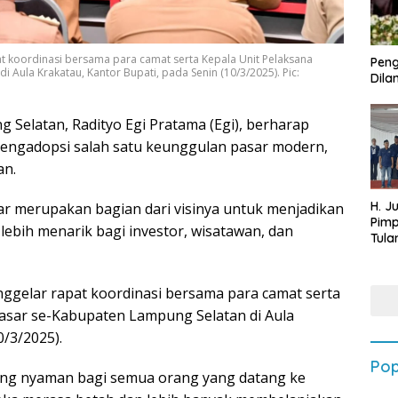
t koordinasi bersama para camat serta Kepala Unit Pelaksana
Peng
 Aula Krakatau, Kantor Bupati, pada Senin (10/3/2025). Pic:
Dilan
 Selatan, Radityo Egi Pratama (Egi), berharap
 mengadopsi salah satu keunggulan pasar modern,
an.
H. J
ar merupakan bagian dari visinya untuk menjadikan
Pim
ebih menarik bagi investor, wisatawan, dan
Tula
Targ
Terb
202
enggelar rapat koordinasi bersama para camat serta
Pasar se-Kabupaten Lampung Selatan di Aula
0/3/2025).
Pop
ang nyaman bagi semua orang yang datang ke