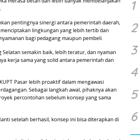
eka merasa betah dan lebih banyak membelanjakan
1
.
kan pentingnya sinergi antara pemerintah daerah,
2
menciptakan lingkungan yang lebih tertib dan
enyamanan bagi pedagang maupun pembeli.
3
g Selatan semakin baik, lebih teratur, dan nyaman
nya kerja sama yang solid antara pemerintah dan
4
 KUPT Pasar lebih proaktif dalam mengawasi
erdagangan. Sebagai langkah awal, pihaknya akan
5
proyek percontohan sebelum konsep yang sama
6
anti setelah berhasil, konsep ini bisa diterapkan di