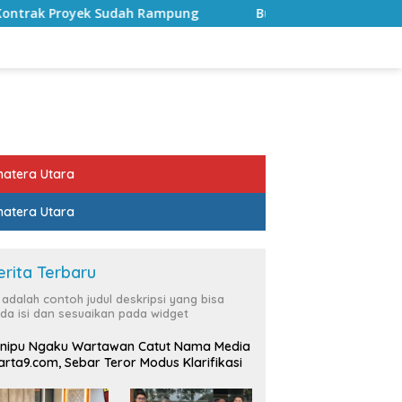
ampung
Bulan Kemerdekaan, Bupati Lampung Selatan Aj
atera Utara
atera Utara
erita Terbaru
i adalah contoh judul deskripsi yang bisa
da isi dan sesuaikan pada widget
nipu Ngaku Wartawan Catut Nama Media
rta9.com, Sebar Teror Modus Klarifikasi