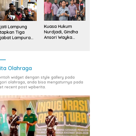
Kuasa Hukum
jati Lampung
Nurdjadi, Gindha
tapkan Tiga
Ansori Wayka
jabat Lampura
Laporkan
ersangka
Penyerobotan
Tanah ke Polda
Lampung
ita Olahraga
contoh widget dengan style gallery pada
gori olahraga, anda bisa mengaturnya pada
et recent post wpberita.