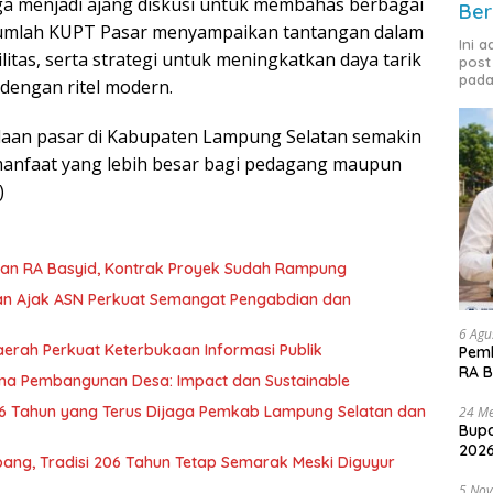
juga menjadi ajang diskusi untuk membahas berbagai
Ber
ejumlah KUPT Pasar menyampaikan tantangan dalam
Ini 
itas, serta strategi untuk meningkatkan daya tarik
post
pada
 dengan ritel modern.
lolaan pasar di Kabupaten Lampung Selatan semakin
manfaat yang lebih besar bagi pedagang maupun
)
lan RA Basyid, Kontrak Proyek Sudah Rampung
an Ajak ASN Perkuat Semangat Pengabdian dan
6 Agu
erah Perkuat Keterbukaan Informasi Publik
Pemk
RA B
ama Pembangunan Desa: Impact dan Sustainable
 Tahun yang Terus Dijaga Pemkab Lampung Selatan dan
24 Me
Bupa
2026
ang, Tradisi 206 Tahun Tetap Semarak Meski Diguyur
5 No