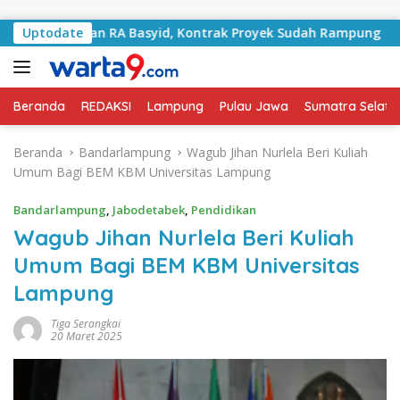
Langsung ke konten
ni Jalan RA Basyid, Kontrak Proyek Sudah Rampung
Uptodate
Bu
Beranda
REDAKSI
Lampung
Pulau Jawa
Sumatra Selata
Beranda
Bandarlampung
Wagub Jihan Nurlela Beri Kuliah
Umum Bagi BEM KBM Universitas Lampung
Bandarlampung
,
Jabodetabek
,
Pendidikan
Wagub Jihan Nurlela Beri Kuliah
Umum Bagi BEM KBM Universitas
Lampung
Tiga Serangkai
20 Maret 2025