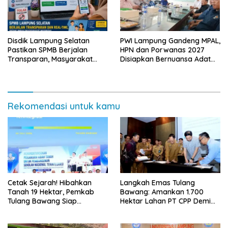
Disdik Lampung Selatan
PWI Lampung Gandeng MPAL,
Pastikan SPMB Berjalan
HPN dan Porwanas 2027
Transparan, Masyarakat
Disiapkan Bernuansa Adat
Diminta Waspadai Calo
Sai Bumi Ruwa Jurai
Rekomendasi untuk kamu
Cetak Sejarah! Hibahkan
Langkah Emas Tulang
Tanah 19 Hektar, Pemkab
Bawang: Amankan 1.700
Tulang Bawang Siap
Hektar Lahan PT CPP Demi
Hadirkan Sekolah Nasional
Kembangkan Kawasan
Terintegrasi Pertama di
Ekonomi Biru