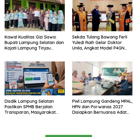
Lampung
Kawal Kualitas Gizi Siswa:
Sekda Tulang Bawang Ferli
Bupati Lampung Selatan dan
Yuledi Raih Gelar Doktor
Kajati Lampung Tinjau
Unila, Angkat Model P4GN
Langsung Program Makan
Berbasis Kearifan Lokal
Bergizi Gratis di Natar
Disdik Lampung Selatan
PWI Lampung Gandeng MPAL,
Pastikan SPMB Berjalan
HPN dan Porwanas 2027
Transparan, Masyarakat
Disiapkan Bernuansa Adat
Diminta Waspadai Calo
Sai Bumi Ruwa Jurai