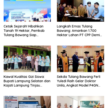
Cetak Sejarah! Hibahkan
Langkah Emas Tulang
Tanah 19 Hektar, Pemkab
Bawang: Amankan 1.700
Tulang Bawang Siap
Hektar Lahan PT CPP Demi
Hadirkan Sekolah Nasional
Kembangkan Kawasan
Terintegrasi Pertama di
Ekonomi Biru
Lampung
Kawal Kualitas Gizi Siswa:
Sekda Tulang Bawang Ferli
Bupati Lampung Selatan dan
Yuledi Raih Gelar Doktor
Kajati Lampung Tinjau
Unila, Angkat Model P4GN
Langsung Program Makan
Berbasis Kearifan Lokal
Bergizi Gratis di Natar