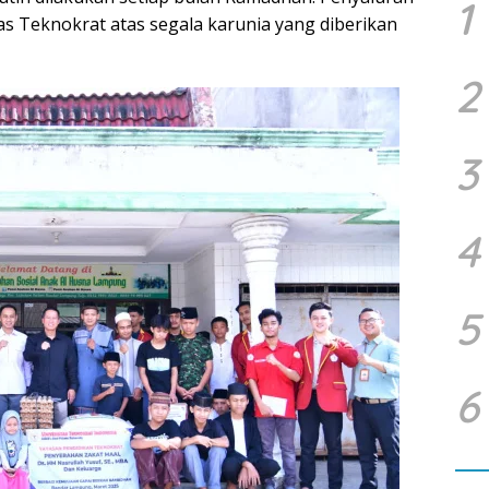
1
as Teknokrat atas segala karunia yang diberikan
2
3
4
5
6