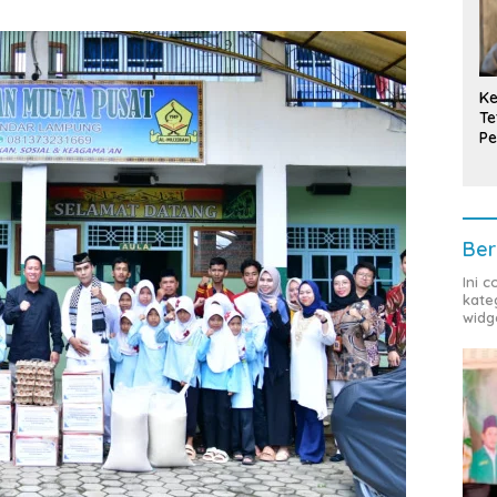
Ke
Te
Pe
T
Ber
Ini 
kate
widg