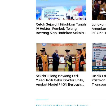
Cetak Sejarah! Hibahkan Tanah
Langkah
19 Hektar, Pemkab Tulang
Amankan
Bawang Siap Hadirkan Sekolah
PT CPP 
Nasional Terintegrasi Pertama
Kawasan
di Lampung
Sekda Tulang Bawang Ferli
Disdik L
Yuledi Raih Gelar Doktor Unila,
Pastikan
Angkat Model P4GN Berbasis
Transpa
Kearifan Lokal
Diminta 