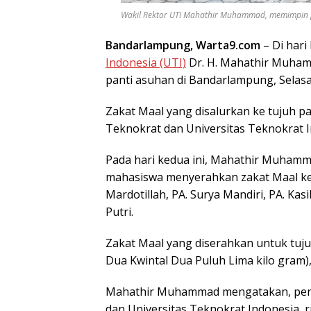
Wakil Rektor UTI Mahathir Muhammad, memimpin pen
Bandarlampung, Warta9.com
– Di hari
Indonesia (UTI)
Dr. H. Mahathir Muha
panti asuhan di Bandarlampung, Selasa
Zakat Maal yang disalurkan ke tujuh p
Teknokrat dan Universitas Teknokrat I
Pada hari kedua ini, Mahathir Muhamm
mahasiswa menyerahkan zakat Maal ke t
Mardotillah, PA. Surya Mandiri, PA. Kasi
Putri.
Zakat Maal yang diserahkan untuk tuju
Dua Kwintal Dua Puluh Lima kilo gram),
Mahathir Muhammad mengatakan, peny
dan Universitas Teknokrat Indonesia, 