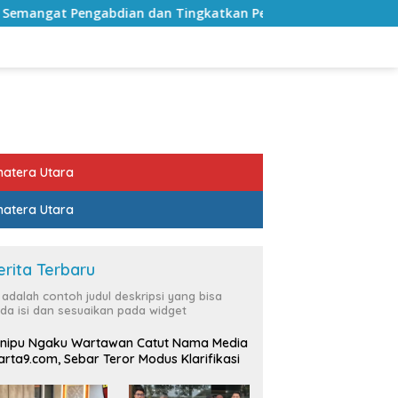
 Tingkatkan Pelayanan Publik
Sekda Lampung Selatan 
atera Utara
atera Utara
erita Terbaru
i adalah contoh judul deskripsi yang bisa
da isi dan sesuaikan pada widget
nipu Ngaku Wartawan Catut Nama Media
rta9.com, Sebar Teror Modus Klarifikasi