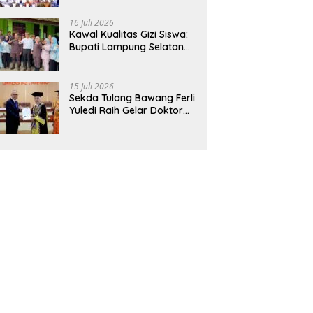
Hadirkan Sekolah Nasional
Terintegrasi Pertama di
16 Juli 2026
Lampung
Kawal Kualitas Gizi Siswa:
Bupati Lampung Selatan
dan Kajati Lampung Tinjau
Langsung Program Makan
Bergizi Gratis di Natar
15 Juli 2026
Sekda Tulang Bawang Ferli
Yuledi Raih Gelar Doktor
Unila, Angkat Model P4GN
Berbasis Kearifan Lokal