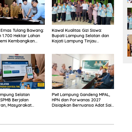
 Emas Tulang Bawang:
Kawal Kualitas Gizi Siswa:
 1.700 Hektar Lahan
Bupati Lampung Selatan dan
Demi Kembangkan
Kajati Lampung Tinjau
 Ekonomi Biru
Langsung Program Makan
Bergizi Gratis di Natar
ampung Selatan
PWI Lampung Gandeng MPAL,
 SPMB Berjalan
HPN dan Porwanas 2027
ran, Masyarakat
Disiapkan Bernuansa Adat Sai
Waspadai Calo
Bumi Ruwa Jurai