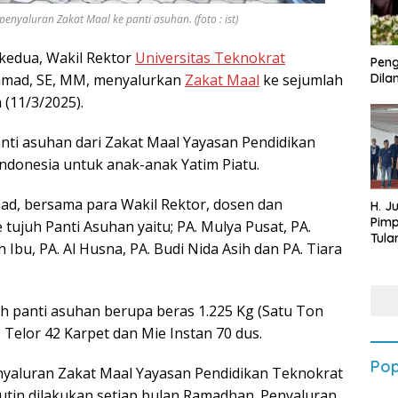
yaluran Zakat Maal ke panti asuhan. (foto : ist)
 kedua, Wakil Rektor
Universitas Teknokrat
Peng
mmad, SE, MM, menyalurkan
Zakat Maal
ke sejumlah
Dilan
 (11/3/2025).
anti asuhan dari Zakat Maal Yayasan Pendidikan
ndonesia untuk anak-anak Yatim Piatu.
ad, bersama para Wakil Rektor, dosen dan
H. J
Pim
ujuh Panti Asuhan yaitu; PA. Mulya Pusat, PA.
Tula
h Ibu, PA. Al Husna, PA. Budi Nida Asih dan PA. Tiara
Targ
Terb
202
h panti asuhan berupa beras 1.225 Kg (Satu Ton
 Telor 42 Karpet dan Mie Instan 70 dus.
Pop
aluran Zakat Maal Yayasan Pendidikan Teknokrat
rutin dilakukan setiap bulan Ramadhan. Penyaluran