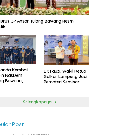
urus GP Ansor Tulang Bawang Resmi
tik
uanda Kembali
Dr. Fauzi, Wakil Ketua
pin NasDem
Golkar Lampung Jadi
ng Bawang,
Pemateri Seminar
etkan Kursi DPRD
Nasional FEB Unila,
anyak di Pemilu
Membangun Fondasi
9
Kuat Melalui 4 Pilar
Selengkapnya
Kebangsaan
ular Post