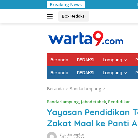
Langsung
Breaking News
Bulan Kemerdekaan, Bupat
ke
konten
Box Redaksi
Beranda
REDAKSI
Lampung
P
Beranda
REDAKSI
Lampung
P
Beranda
Bandarlampung
Bandarlampung
,
Jabodetabek
,
Pendidikan
Yayasan Pendidikan T
Zakat Maal ke Panti 
Tiga Serangkai