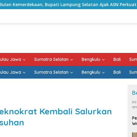
i Lampung Selatan Ajak ASN Perkuat Semangat Pengabdian dan
ulau Jawa
Sumatra Selatan
Bengkulu
Bali
Sum
ulau Jawa
Sumatra Selatan
Bengkulu
Bali
Sum
B
In
an
eknokrat Kembali Salurkan
Pe
Asuhan
Wa