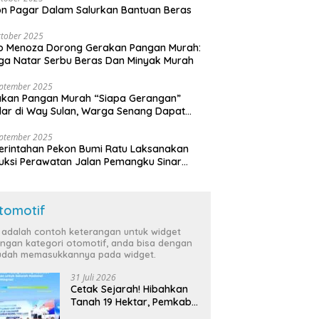
n Pagar Dalam Salurkan Bantuan Beras
tober 2025
o Menoza Dorong Gerakan Pangan Murah:
a Natar Serbu Beras Dan Minyak Murah
eptember 2025
akan Pangan Murah “Siapa Gerangan”
lar di Way Sulan, Warga Senang Dapat
a Bersubsidi
eptember 2025
rintahan Pekon Bumi Ratu Laksanakan
ruksi Perawatan Jalan Pemangku Sinar
ten
tomotif
i adalah contoh keterangan untuk widget
ngan kategori otomotif, anda bisa dengan
dah memasukkannya pada widget.
31 Juli 2026
Cetak Sejarah! Hibahkan
Tanah 19 Hektar, Pemkab
Tulang Bawang Siap