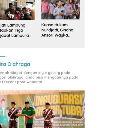
Kuasa Hukum
jati Lampung
Nurdjadi, Gindha
tapkan Tiga
Ansori Wayka
jabat Lampura
Laporkan
ersangka
Penyerobotan
Tanah ke Polda
Lampung
ita Olahraga
contoh widget dengan style gallery pada
gori olahraga, anda bisa mengaturnya pada
et recent post wpberita.