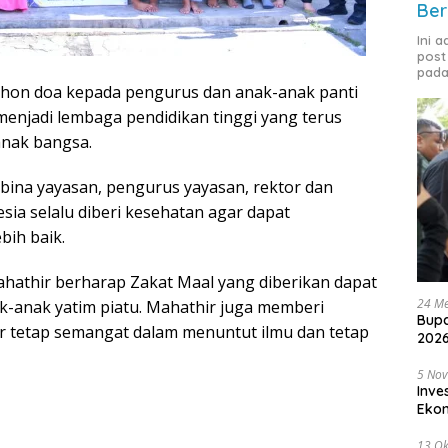
Ber
Ini 
post
pada
hon doa kepada pengurus dan anak-anak panti
menjadi lembaga pendidikan tinggi yang terus
nak bangsa.
ina yayasan, pengurus yayasan, rektor dan
sia selalu diberi kesehatan agar dapat
bih baik.
hathir berharap Zakat Maal yang diberikan dapat
24 Me
-anak yatim piatu. Mahathir juga memberi
Bupa
 tetap semangat dalam menuntut ilmu dan tetap
2026
5 No
Inve
Eko
13 Ok