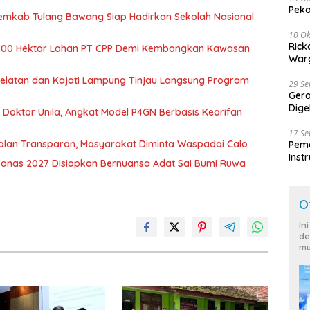
Peko
Pemkab Tulang Bawang Siap Hadirkan Sekolah Nasional
10 Ok
Rick
700 Hektar Lahan PT CPP Demi Kembangkan Kawasan
Warg
 Selatan dan Kajati Lampung Tinjau Langsung Program
29 S
Ger
Dige
r Doktor Unila, Angkat Model P4GN Berbasis Kearifan
Harg
17 S
jalan Transparan, Masyarakat Diminta Waspadai Calo
Peme
Inst
nas 2027 Disiapkan Bernuansa Adat Sai Bumi Ruwa
Ban
O
In
de
mu