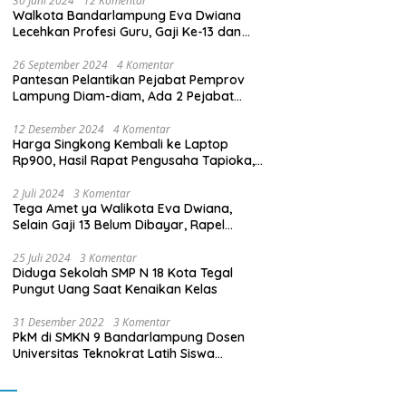
30 Juni 2024
12 Komentar
Walkota Bandarlampung Eva Dwiana
Lecehkan Profesi Guru, Gaji Ke-13 dan
THR Tidak Dibayarkan
26 September 2024
4 Komentar
Pantesan Pelantikan Pejabat Pemprov
Lampung Diam-diam, Ada 2 Pejabat
yang Dilantik Masih Golongan III/b
12 Desember 2024
4 Komentar
Harga Singkong Kembali ke Laptop
Rp900, Hasil Rapat Pengusaha Tapioka,
Petani Singkong dengan Pj. Gubernur
Lampung
2 Juli 2024
3 Komentar
Tega Amet ya Walikota Eva Dwiana,
Selain Gaji 13 Belum Dibayar, Rapel
Kenaikan Gaji 2 Bulan Juga Belum
Dibayar
25 Juli 2024
3 Komentar
Diduga Sekolah SMP N 18 Kota Tegal
Pungut Uang Saat Kenaikan Kelas
31 Desember 2022
3 Komentar
PkM di SMKN 9 Bandarlampung Dosen
Universitas Teknokrat Latih Siswa
Membuat Program Mobil RC Berbasis IoT