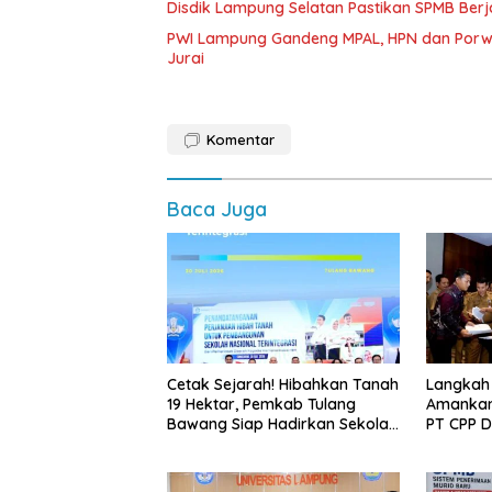
Disdik Lampung Selatan Pastikan SPMB Ber
PWI Lampung Gandeng MPAL, HPN dan Porwa
Jurai
Komentar
Baca Juga
Cetak Sejarah! Hibahkan Tanah
Langkah
19 Hektar, Pemkab Tulang
Amankan
Bawang Siap Hadirkan Sekolah
PT CPP 
Nasional Terintegrasi Pertama
Kawasan
di Lampung