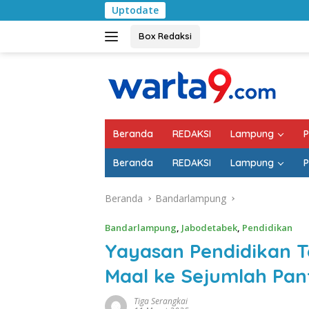
Langsung
Uptodate
Pemkab Lampung Se
ke
konten
Box Redaksi
Beranda
REDAKSI
Lampung
P
Beranda
REDAKSI
Lampung
P
Beranda
Bandarlampung
Bandarlampung
,
Jabodetabek
,
Pendidikan
Yayasan Pendidikan T
Maal ke Sejumlah Pan
Tiga Serangkai