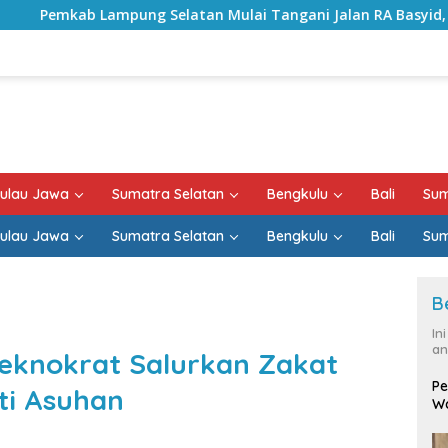
latan Mulai Tangani Jalan RA Basyid, Kontrak Proyek Sudah 
ulau Jawa
Sumatra Selatan
Bengkulu
Bali
Sum
ulau Jawa
Sumatra Selatan
Bengkulu
Bali
Sum
B
In
an
eknokrat Salurkan Zakat
Pe
ti Asuhan
Wa