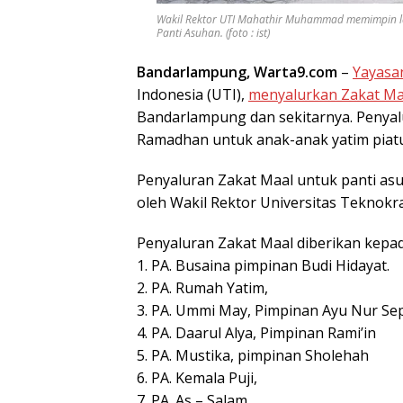
Wakil Rektor UTI Mahathir Muhammad memimpin la
Panti Asuhan. (foto : ist)
Bandarlampung, Warta9.com
–
Yayasa
Indonesia (UTI),
menyalurkan Zakat Ma
Bandarlampung dan sekitarnya. Penyalu
Ramadhan untuk anak-anak yatim piatu
Penyaluran Zakat Maal untuk panti asu
oleh Wakil Rektor Universitas Teknokr
Penyaluran Zakat Maal diberikan kepad
1. PA. Busaina pimpinan Budi Hidayat.
2. PA. Rumah Yatim,
3. PA. Ummi May, Pimpinan Ayu Nur Sep
4. PA. Daarul Alya, Pimpinan Rami’in
5. PA. Mustika, pimpinan Sholehah
6. PA. Kemala Puji,
7. PA. As – Salam