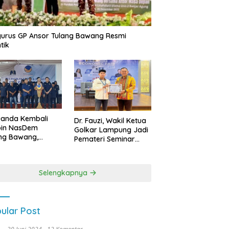
urus GP Ansor Tulang Bawang Resmi
tik
uanda Kembali
Dr. Fauzi, Wakil Ketua
pin NasDem
Golkar Lampung Jadi
ng Bawang,
Pemateri Seminar
etkan Kursi DPRD
Nasional FEB Unila,
anyak di Pemilu
Membangun Fondasi
9
Kuat Melalui 4 Pilar
Selengkapnya
Kebangsaan
ular Post