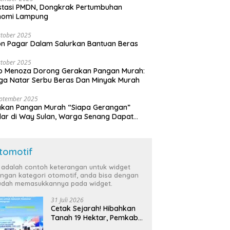
stasi PMDN, Dongkrak Pertumbuhan
nomi Lampung
tober 2025
n Pagar Dalam Salurkan Bantuan Beras
tober 2025
o Menoza Dorong Gerakan Pangan Murah:
a Natar Serbu Beras Dan Minyak Murah
eptember 2025
akan Pangan Murah “Siapa Gerangan”
lar di Way Sulan, Warga Senang Dapat
a Bersubsidi
tomotif
i adalah contoh keterangan untuk widget
ngan kategori otomotif, anda bisa dengan
dah memasukkannya pada widget.
31 Juli 2026
Cetak Sejarah! Hibahkan
Tanah 19 Hektar, Pemkab
Tulang Bawang Siap