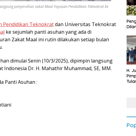
ngsung penyerahan zakat Maal Yayasan Pendidikan Teknokrat ke
Peng
n Pendidikan Teknokrat
dan Universitas Teknokrat
Dilan
al
ke sejumlah panti asuhan yang ada di
ran Zakat Maal ini rutin dilakukan setiap bulan
.
han dimulai Senin (10/3/2025), dipimpin langsung
at Indonesia Dr. H. Mahathir Muhammad, SE, MM.
H. J
Pim
a Panti Asuhan :
Tula
Targ
Terb
202
tiani
Pop