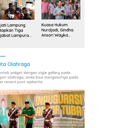
Kuasa Hukum
jati Lampung
Nurdjadi, Gindha
tapkan Tiga
Ansori Wayka
jabat Lampura
Laporkan
ersangka
Penyerobotan
Tanah ke Polda
Lampung
ita Olahraga
contoh widget dengan style gallery pada
gori olahraga, anda bisa mengaturnya pada
et recent post wpberita.