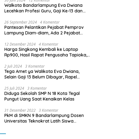
30 Juni 2024
12 Komentar
Walkota Bandarlampung Eva Dwiana
Lecehkan Profesi Guru, Gaji Ke-13 dan
THR Tidak Dibayarkan
26 September 2024
4 Komentar
Pantesan Pelantikan Pejabat Pemprov
Lampung Diam-diam, Ada 2 Pejabat
yang Dilantik Masih Golongan III/b
12 Desember 2024
4 Komentar
Harga Singkong Kembali ke Laptop
Rp900, Hasil Rapat Pengusaha Tapioka,
Petani Singkong dengan Pj. Gubernur
Lampung
2 Juli 2024
3 Komentar
Tega Amet ya Walikota Eva Dwiana,
Selain Gaji 13 Belum Dibayar, Rapel
Kenaikan Gaji 2 Bulan Juga Belum
Dibayar
25 Juli 2024
3 Komentar
Diduga Sekolah SMP N 18 Kota Tegal
Pungut Uang Saat Kenaikan Kelas
31 Desember 2022
3 Komentar
PkM di SMKN 9 Bandarlampung Dosen
Universitas Teknokrat Latih Siswa
Membuat Program Mobil RC Berbasis IoT