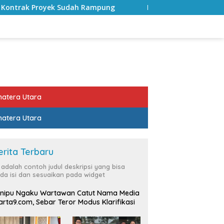
Rampung
Bulan Kemerdekaan, Bupati Lampung Selatan A
atera Utara
atera Utara
erita Terbaru
i adalah contoh judul deskripsi yang bisa
da isi dan sesuaikan pada widget
nipu Ngaku Wartawan Catut Nama Media
rta9.com, Sebar Teror Modus Klarifikasi