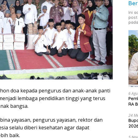
Ber
Ini 
post
pada
hon doa kepada pengurus dan anak-anak panti
6 Agu
menjadi lembaga pendidikan tinggi yang terus
Pemk
RA B
nak bangsa.
24 Me
ina yayasan, pengurus yayasan, rektor dan
Bupa
2026
sia selalu diberi kesehatan agar dapat
bih baik.
5 No