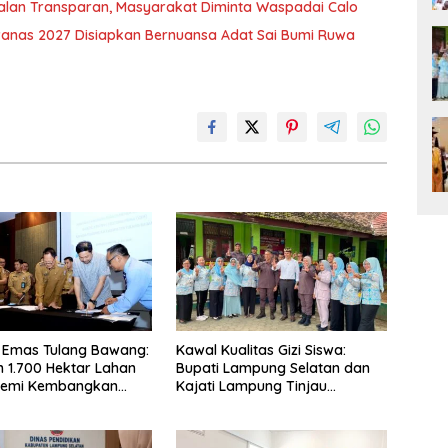
jalan Transparan, Masyarakat Diminta Waspadai Calo
nas 2027 Disiapkan Bernuansa Adat Sai Bumi Ruwa
 Emas Tulang Bawang:
Kawal Kualitas Gizi Siswa:
 1.700 Hektar Lahan
Bupati Lampung Selatan dan
Demi Kembangkan
Kajati Lampung Tinjau
 Ekonomi Biru
Langsung Program Makan
Bergizi Gratis di Natar