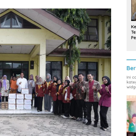
Ke
Te
Pe
T
Ber
Ini 
kate
widg