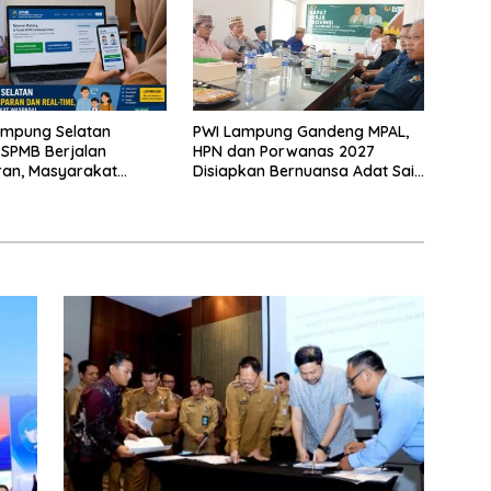
ampung Selatan
PWI Lampung Gandeng MPAL,
 SPMB Berjalan
HPN dan Porwanas 2027
ran, Masyarakat
Disiapkan Bernuansa Adat Sai
Waspadai Calo
Bumi Ruwa Jurai