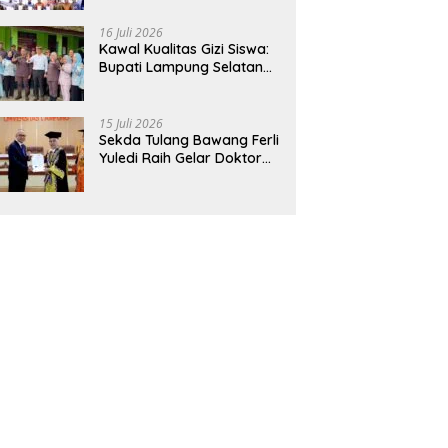
Hadirkan Sekolah Nasional
Terintegrasi Pertama di
16 Juli 2026
Lampung
Kawal Kualitas Gizi Siswa:
Bupati Lampung Selatan
dan Kajati Lampung Tinjau
Langsung Program Makan
Bergizi Gratis di Natar
15 Juli 2026
Sekda Tulang Bawang Ferli
Yuledi Raih Gelar Doktor
Unila, Angkat Model P4GN
Berbasis Kearifan Lokal