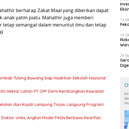
Inve
Eko
hathir berharap Zakat Maal yang diberikan dapat
-anak yatim piatu. Mahathir juga memberi
13 Ok
 tetap semangat dalam menuntut ilmu dan tetap
Peko
m)
10 Ok
Rick
Warg
29 S
Ger
Dige
Harg
Pemkab Tulang Bawang Siap Hadirkan Sekolah Nasional
O
700 Hektar Lahan PT CPP Demi Kembangkan Kawasan
In
de
mu
 Selatan dan Kajati Lampung Tinjau Langsung Program
r Doktor Unila, Angkat Model P4GN Berbasis Kearifan