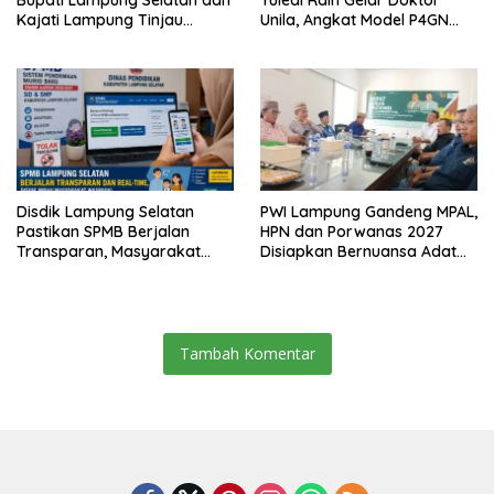
Bupati Lampung Selatan dan
Yuledi Raih Gelar Doktor
Kajati Lampung Tinjau
Unila, Angkat Model P4GN
Langsung Program Makan
Berbasis Kearifan Lokal
Bergizi Gratis di Natar
Disdik Lampung Selatan
PWI Lampung Gandeng MPAL,
Pastikan SPMB Berjalan
HPN dan Porwanas 2027
Transparan, Masyarakat
Disiapkan Bernuansa Adat
Diminta Waspadai Calo
Sai Bumi Ruwa Jurai
Tambah Komentar