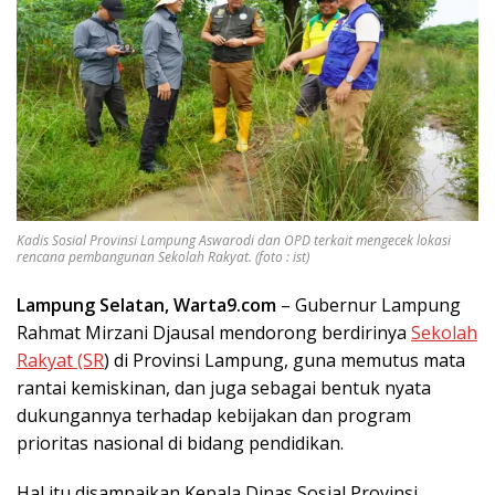
Kadis Sosial Provinsi Lampung Aswarodi dan OPD terkait mengecek lokasi
rencana pembangunan Sekolah Rakyat. (foto : ist)
Lampung Selatan, Warta9.com
– Gubernur Lampung
Rahmat Mirzani Djausal mendorong berdirinya
Sekolah
Rakyat (SR
) di Provinsi Lampung, guna memutus mata
rantai kemiskinan, dan juga sebagai bentuk nyata
dukungannya terhadap kebijakan dan program
prioritas nasional di bidang pendidikan.
Hal itu disampaikan Kepala Dinas Sosial Provinsi