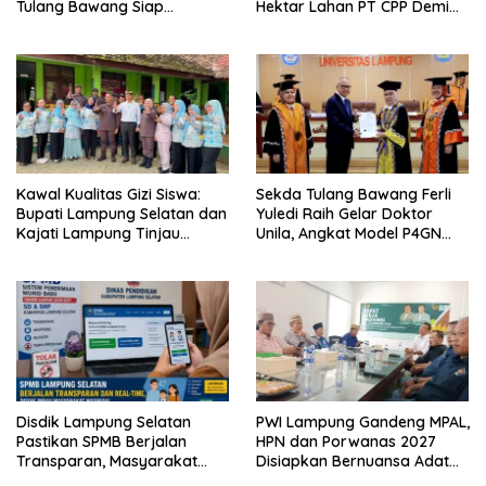
Tulang Bawang Siap
Hektar Lahan PT CPP Demi
Hadirkan Sekolah Nasional
Kembangkan Kawasan
Terintegrasi Pertama di
Ekonomi Biru
Lampung
Kawal Kualitas Gizi Siswa:
Sekda Tulang Bawang Ferli
Bupati Lampung Selatan dan
Yuledi Raih Gelar Doktor
Kajati Lampung Tinjau
Unila, Angkat Model P4GN
Langsung Program Makan
Berbasis Kearifan Lokal
Bergizi Gratis di Natar
Disdik Lampung Selatan
PWI Lampung Gandeng MPAL,
Pastikan SPMB Berjalan
HPN dan Porwanas 2027
Transparan, Masyarakat
Disiapkan Bernuansa Adat
Diminta Waspadai Calo
Sai Bumi Ruwa Jurai