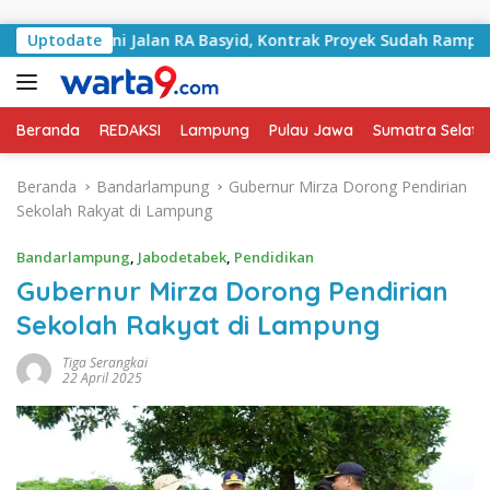
Langsung ke konten
Tangani Jalan RA Basyid, Kontrak Proyek Sudah Rampung
Uptodate
Beranda
REDAKSI
Lampung
Pulau Jawa
Sumatra Selata
Beranda
Bandarlampung
Gubernur Mirza Dorong Pendirian
Sekolah Rakyat di Lampung
Bandarlampung
,
Jabodetabek
,
Pendidikan
Gubernur Mirza Dorong Pendirian
Sekolah Rakyat di Lampung
Tiga Serangkai
22 April 2025