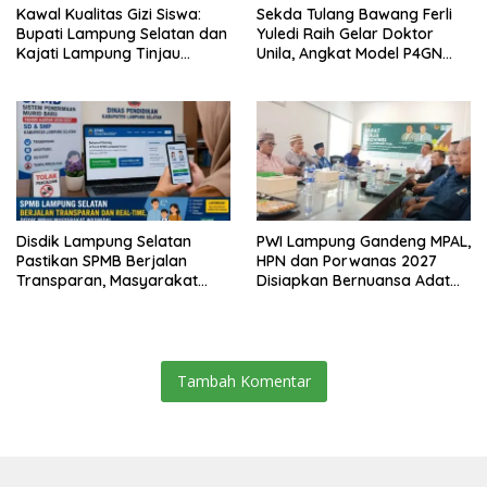
Kawal Kualitas Gizi Siswa:
Sekda Tulang Bawang Ferli
Bupati Lampung Selatan dan
Yuledi Raih Gelar Doktor
Kajati Lampung Tinjau
Unila, Angkat Model P4GN
Langsung Program Makan
Berbasis Kearifan Lokal
Bergizi Gratis di Natar
Disdik Lampung Selatan
PWI Lampung Gandeng MPAL,
Pastikan SPMB Berjalan
HPN dan Porwanas 2027
Transparan, Masyarakat
Disiapkan Bernuansa Adat
Diminta Waspadai Calo
Sai Bumi Ruwa Jurai
Tambah Komentar