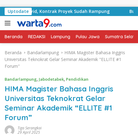
Langsung ke konten
RA Basyid, Kontrak Proyek Sudah Rampung
Uptodate
Bulan Kemer
Beranda
REDAKSI
Lampung
Pulau Jawa
Sumatra Selata
Beranda
Bandarlampung
HIMA Magister Bahasa Inggris
Universitas Teknokrat Gelar Seminar Akademik "ELLITE #1
Forum"
Bandarlampung
,
Jabodetabek
,
Pendidikan
HIMA Magister Bahasa Inggris
Universitas Teknokrat Gelar
Seminar Akademik “ELLITE #1
Forum”
Tiga Serangkai
29 April 2025