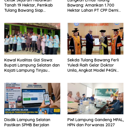
Cetak Sejarah! Hibahkan
Langkah Emas Tulang
Tanah 19 Hektar, Pemkab
Bawang: Amankan 1.700
Tulang Bawang Siap
Hektar Lahan PT CPP Demi
Hadirkan Sekolah Nasional
Kembangkan Kawasan
Terintegrasi Pertama di
Ekonomi Biru
Lampung
Kawal Kualitas Gizi Siswa:
Sekda Tulang Bawang Ferli
Bupati Lampung Selatan dan
Yuledi Raih Gelar Doktor
Kajati Lampung Tinjau
Unila, Angkat Model P4GN
Langsung Program Makan
Berbasis Kearifan Lokal
Bergizi Gratis di Natar
Disdik Lampung Selatan
PWI Lampung Gandeng MPAL,
Pastikan SPMB Berjalan
HPN dan Porwanas 2027