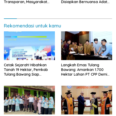
Transparan, Masyarakat
Disiapkan Bernuansa Adat
Diminta Waspadai Calo
Sai Bumi Ruwa Jurai
Rekomendasi untuk kamu
Cetak Sejarah! Hibahkan
Langkah Emas Tulang
Tanah 19 Hektar, Pemkab
Bawang: Amankan 1.700
Tulang Bawang Siap
Hektar Lahan PT CPP Demi
Hadirkan Sekolah Nasional
Kembangkan Kawasan
Terintegrasi Pertama di
Ekonomi Biru
Lampung