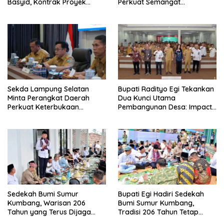
Basyid, Kontrak Proyek
Perkuat Semangat
Sudah Rampung
Pengabdian dan Tingkatkan
Pelayanan Publik
Sekda Lampung Selatan
Bupati Radityo Egi Tekankan
Minta Perangkat Daerah
Dua Kunci Utama
Perkuat Keterbukaan
Pembangunan Desa: Impact
Informasi Publik
dan Sustainable
Sedekah Bumi Sumur
Bupati Egi Hadiri Sedekah
Kumbang, Warisan 206
Bumi Sumur Kumbang,
Tahun yang Terus Dijaga
Tradisi 206 Tahun Tetap
Pemkab Lampung Selatan
Semarak Meski Diguyur