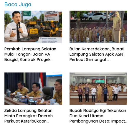
Baca Juga
Pemkab Lampung Selatan
Bulan Kemerdekaan, Bupati
Mulai Tangani Jalan RA
Lampung Selatan Ajak ASN
Basyid, Kontrak Proyek
Perkuat Semangat
Sudah Rampung
Pengabdian dan Tingkatkan
Pelayanan Publik
Sekda Lampung Selatan
Bupati Radityo Egi Tekankan
Minta Perangkat Daerah
Dua Kunci Utama
Perkuat Keterbukaan
Pembangunan Desa: Impact
Informasi Publik
dan Sustainable