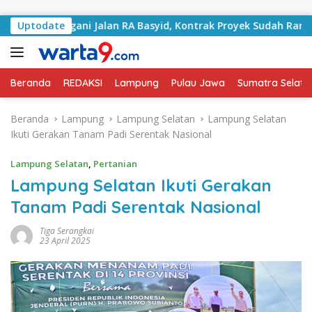
Langsung ke konten
 Tangani Jalan RA Basyid, Kontrak Proyek Sudah Rampung
Uptodate
Beranda
REDAKSI
Lampung
Pulau Jawa
Sumatra Selata
Beranda
Lampung
Lampung Selatan
Lampung Selatan
Ikuti Gerakan Tanam Padi Serentak Nasional
Lampung Selatan
,
Pertanian
Lampung Selatan Ikuti Gerakan
Tanam Padi Serentak Nasional
Tiga Serangkai
23 April 2025