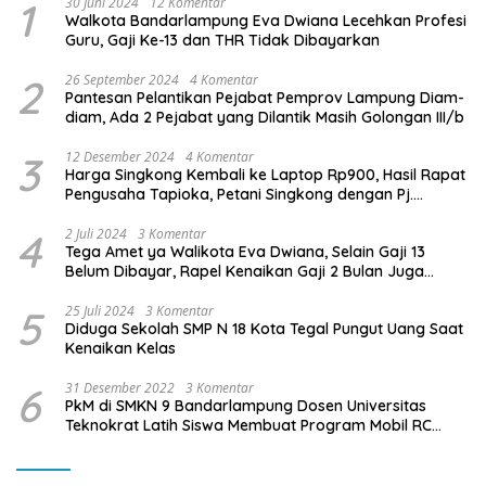
1
30 Juni 2024
12 Komentar
Walkota Bandarlampung Eva Dwiana Lecehkan Profesi
Guru, Gaji Ke-13 dan THR Tidak Dibayarkan
2
26 September 2024
4 Komentar
Pantesan Pelantikan Pejabat Pemprov Lampung Diam-
diam, Ada 2 Pejabat yang Dilantik Masih Golongan III/b
3
12 Desember 2024
4 Komentar
Harga Singkong Kembali ke Laptop Rp900, Hasil Rapat
Pengusaha Tapioka, Petani Singkong dengan Pj.
Gubernur Lampung
4
2 Juli 2024
3 Komentar
Tega Amet ya Walikota Eva Dwiana, Selain Gaji 13
Belum Dibayar, Rapel Kenaikan Gaji 2 Bulan Juga
Belum Dibayar
5
25 Juli 2024
3 Komentar
Diduga Sekolah SMP N 18 Kota Tegal Pungut Uang Saat
Kenaikan Kelas
6
31 Desember 2022
3 Komentar
PkM di SMKN 9 Bandarlampung Dosen Universitas
Teknokrat Latih Siswa Membuat Program Mobil RC
Berbasis IoT