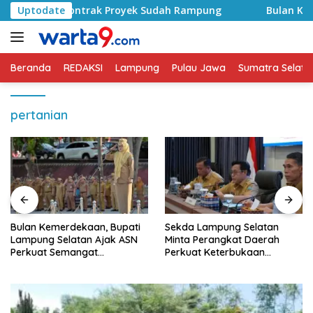
Langsung
id, Kontrak Proyek Sudah Rampung
Uptodate
Bulan Kemerdekaan
ke
konten
Beranda
REDAKSI
Lampung
Pulau Jawa
Sumatra Selata
pertanian
Bulan Kemerdekaan, Bupati
Sekda Lampung Selatan
Lampung Selatan Ajak ASN
Minta Perangkat Daerah
Perkuat Semangat
Perkuat Keterbukaan
Pengabdian dan Tingkatkan
Informasi Publik
Pelayanan Publik