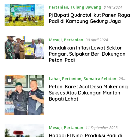
Pertanian
,
Tulang Bawang
8 Mei 2024
Pj Bupati Qudrotul Ikut Panen Raya
Padi di Kampung Gedung Jaya
Mesuji
,
Pertanian
30 April 2024
Kendalikan Inflasi Lewat Sektor
Pangan, Sulpakar Beri Dukungan
Petani Padi
Lahat
,
Pertanian
,
Sumatra Selatan
28
Desember 2023
Petani Karet Asal Desa Mukenang
Sukses Atas Dukungan Mantan
Bupati Lahat
Mesuji
,
Pertanian
11 September 2023
Hadapi El Nino, Produksi Padi di