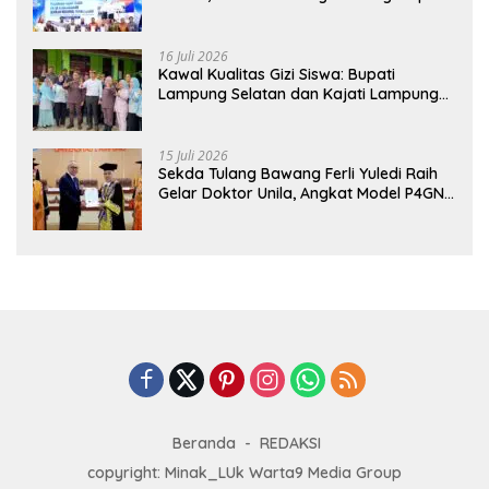
Hadirkan Sekolah Nasional Terintegrasi
Pertama di Lampung
16 Juli 2026
Kawal Kualitas Gizi Siswa: Bupati
Lampung Selatan dan Kajati Lampung
Tinjau Langsung Program Makan Bergizi
Gratis di Natar
15 Juli 2026
Sekda Tulang Bawang Ferli Yuledi Raih
Gelar Doktor Unila, Angkat Model P4GN
Berbasis Kearifan Lokal
Beranda
REDAKSI
copyright: Minak_LUk Warta9 Media Group