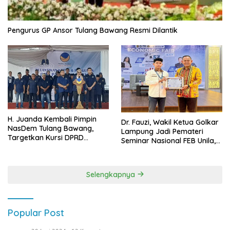
Pengurus GP Ansor Tulang Bawang Resmi Dilantik
H. Juanda Kembali Pimpin
Dr. Fauzi, Wakil Ketua Golkar
NasDem Tulang Bawang,
Lampung Jadi Pemateri
Targetkan Kursi DPRD
Seminar Nasional FEB Unila,
Terbanyak di Pemilu 2029
Membangun Fondasi Kuat
Melalui 4 Pilar Kebangsaan
Selengkapnya
Popular Post