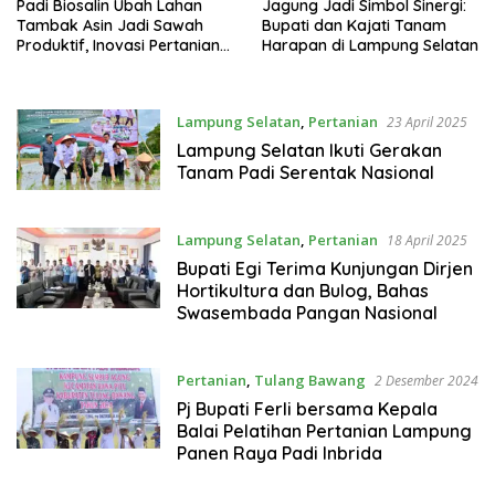
Padi Biosalin Ubah Lahan
Jagung Jadi Simbol Sinergi:
Tambak Asin Jadi Sawah
Bupati dan Kajati Tanam
Produktif, Inovasi Pertanian
Harapan di Lampung Selatan
Baru di Sragi Lampung
Selatan
Lampung Selatan
,
Pertanian
23 April 2025
Lampung Selatan Ikuti Gerakan
Tanam Padi Serentak Nasional
Lampung Selatan
,
Pertanian
18 April 2025
Bupati Egi Terima Kunjungan Dirjen
Hortikultura dan Bulog, Bahas
Swasembada Pangan Nasional
Pertanian
,
Tulang Bawang
2 Desember 2024
Pj Bupati Ferli bersama Kepala
Balai Pelatihan Pertanian Lampung
Panen Raya Padi Inbrida