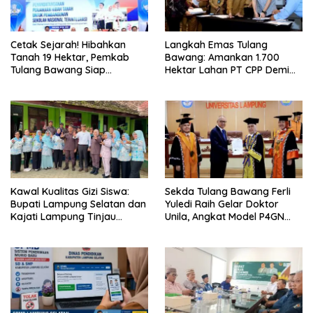
Cetak Sejarah! Hibahkan
Langkah Emas Tulang
Tanah 19 Hektar, Pemkab
Bawang: Amankan 1.700
Tulang Bawang Siap
Hektar Lahan PT CPP Demi
Hadirkan Sekolah Nasional
Kembangkan Kawasan
Terintegrasi Pertama di
Ekonomi Biru
Lampung
Kawal Kualitas Gizi Siswa:
Sekda Tulang Bawang Ferli
Bupati Lampung Selatan dan
Yuledi Raih Gelar Doktor
Kajati Lampung Tinjau
Unila, Angkat Model P4GN
Langsung Program Makan
Berbasis Kearifan Lokal
Bergizi Gratis di Natar