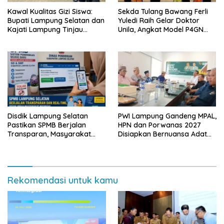
Kawal Kualitas Gizi Siswa:
Sekda Tulang Bawang Ferli
Bupati Lampung Selatan dan
Yuledi Raih Gelar Doktor
Kajati Lampung Tinjau
Unila, Angkat Model P4GN
Langsung Program Makan
Berbasis Kearifan Lokal
Bergizi Gratis di Natar
Disdik Lampung Selatan
PWI Lampung Gandeng MPAL,
Pastikan SPMB Berjalan
HPN dan Porwanas 2027
Transparan, Masyarakat
Disiapkan Bernuansa Adat
Diminta Waspadai Calo
Sai Bumi Ruwa Jurai
Rekomendasi untuk kamu