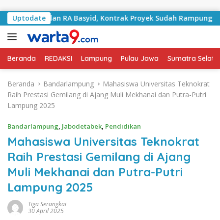
Langsung ke konten
Jalan RA Basyid, Kontrak Proyek Sudah Rampung
Uptodate
Bula
Beranda
REDAKSI
Lampung
Pulau Jawa
Sumatra Selata
Beranda
Bandarlampung
Mahasiswa Universitas Teknokrat
Raih Prestasi Gemilang di Ajang Muli Mekhanai dan Putra-Putri
Lampung 2025
Bandarlampung
,
Jabodetabek
,
Pendidikan
Mahasiswa Universitas Teknokrat
Raih Prestasi Gemilang di Ajang
Muli Mekhanai dan Putra-Putri
Lampung 2025
Tiga Serangkai
30 April 2025