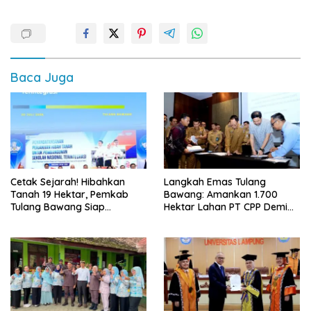
Baca Juga
Cetak Sejarah! Hibahkan
Langkah Emas Tulang
Tanah 19 Hektar, Pemkab
Bawang: Amankan 1.700
Tulang Bawang Siap
Hektar Lahan PT CPP Demi
Hadirkan Sekolah Nasional
Kembangkan Kawasan
Terintegrasi Pertama di
Ekonomi Biru
Lampung