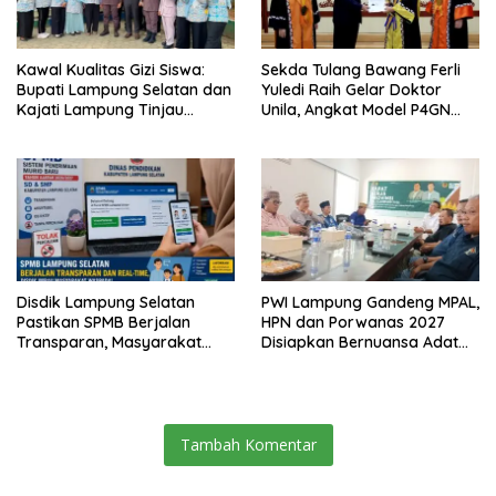
Kawal Kualitas Gizi Siswa:
Sekda Tulang Bawang Ferli
Bupati Lampung Selatan dan
Yuledi Raih Gelar Doktor
Kajati Lampung Tinjau
Unila, Angkat Model P4GN
Langsung Program Makan
Berbasis Kearifan Lokal
Bergizi Gratis di Natar
Disdik Lampung Selatan
PWI Lampung Gandeng MPAL,
Pastikan SPMB Berjalan
HPN dan Porwanas 2027
Transparan, Masyarakat
Disiapkan Bernuansa Adat
Diminta Waspadai Calo
Sai Bumi Ruwa Jurai
Tambah Komentar