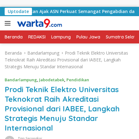
Langsung ke konten
Selatan Ajak ASN Perkuat Semangat Pengabdian dan Tingkatka
Uptodate
Beranda
REDAKSI
Lampung
Pulau Jawa
Sumatra Selata
Beranda
Bandarlampung
Prodi Teknik Elektro Universitas
Teknokrat Raih Akreditasi Provisional dari IABEE, Langkah
Strategis Menuju Standar Internasional
Bandarlampung
,
Jabodetabek
,
Pendidikan
Prodi Teknik Elektro Universitas
Teknokrat Raih Akreditasi
Provisional dari IABEE, Langkah
Strategis Menuju Standar
Internasional
Tiga Serangkai