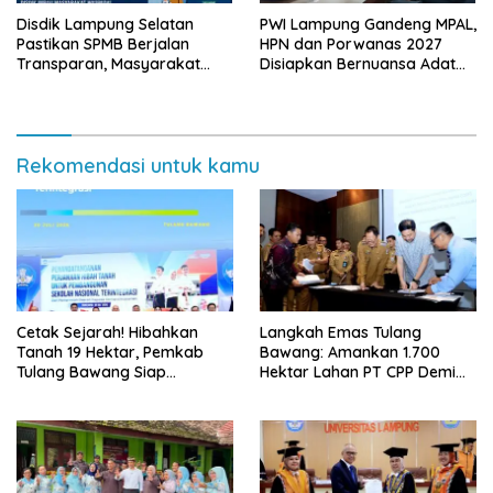
Disdik Lampung Selatan
PWI Lampung Gandeng MPAL,
Pastikan SPMB Berjalan
HPN dan Porwanas 2027
Transparan, Masyarakat
Disiapkan Bernuansa Adat
Diminta Waspadai Calo
Sai Bumi Ruwa Jurai
Rekomendasi untuk kamu
Cetak Sejarah! Hibahkan
Langkah Emas Tulang
Tanah 19 Hektar, Pemkab
Bawang: Amankan 1.700
Tulang Bawang Siap
Hektar Lahan PT CPP Demi
Hadirkan Sekolah Nasional
Kembangkan Kawasan
Terintegrasi Pertama di
Ekonomi Biru
Lampung