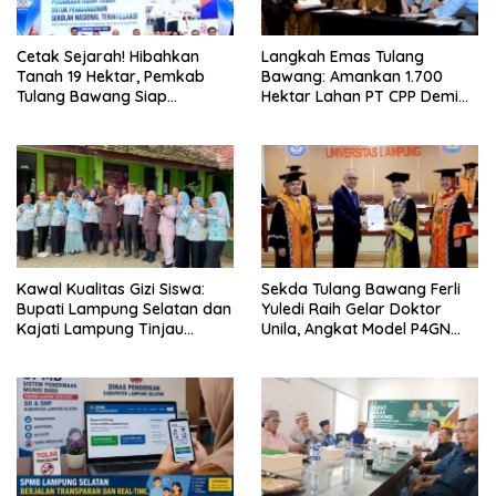
Cetak Sejarah! Hibahkan
Langkah Emas Tulang
Tanah 19 Hektar, Pemkab
Bawang: Amankan 1.700
Tulang Bawang Siap
Hektar Lahan PT CPP Demi
Hadirkan Sekolah Nasional
Kembangkan Kawasan
Terintegrasi Pertama di
Ekonomi Biru
Lampung
Kawal Kualitas Gizi Siswa:
Sekda Tulang Bawang Ferli
Bupati Lampung Selatan dan
Yuledi Raih Gelar Doktor
Kajati Lampung Tinjau
Unila, Angkat Model P4GN
Langsung Program Makan
Berbasis Kearifan Lokal
Bergizi Gratis di Natar