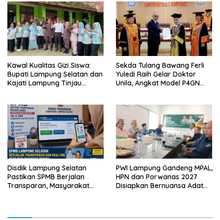
Lampung
Kawal Kualitas Gizi Siswa:
Sekda Tulang Bawang Ferli
Bupati Lampung Selatan dan
Yuledi Raih Gelar Doktor
Kajati Lampung Tinjau
Unila, Angkat Model P4GN
Langsung Program Makan
Berbasis Kearifan Lokal
Bergizi Gratis di Natar
Disdik Lampung Selatan
PWI Lampung Gandeng MPAL,
Pastikan SPMB Berjalan
HPN dan Porwanas 2027
Transparan, Masyarakat
Disiapkan Bernuansa Adat
Diminta Waspadai Calo
Sai Bumi Ruwa Jurai