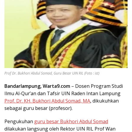
Prof Dr. Bukhori Abdul Somad, Guru Besar UIN RIL (Foto : ist)
Bandarlampung, Warta9.com
– Dosen Program Studi
Ilmu Al-Qur’an dan Tafsir UIN Raden Intan Lampung
Prof. Dr. KH. Bukhori Abdul Somad, MA
, dikukuhkan
sebagai guru besar (profesor).
Pengukuhan
guru besar Bukhori Abdul Somad
dilakukan langsung oleh Rektor UIN RIL Prof Wan