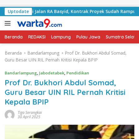
Langsung ke konten
ngani Jalan RA Basyid, Kontrak Proyek Sudah Rampung
Uptodate
Beranda
REDAKSI
Lampung
Pulau Jawa
Sumatra Selata
Beranda
Bandarlampung
Prof Dr. Bukhori Abdul Somad,
Guru Besar UIN RIL Pernah Kritisi Kepala BPIP
Bandarlampung
,
Jabodetabek
,
Pendidikan
Prof Dr. Bukhori Abdul Somad,
Guru Besar UIN RIL Pernah Kritisi
Kepala BPIP
Tiga Serangkai
30 April 2025