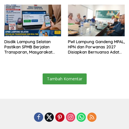
Bergizi Gratis di Natar
Disdik Lampung Selatan
PWI Lampung Gandeng MPAL,
Pastikan SPMB Berjalan
HPN dan Porwanas 2027
Transparan, Masyarakat
Disiapkan Bernuansa Adat
Diminta Waspadai Calo
Sai Bumi Ruwa Jurai
Tambah Komentar