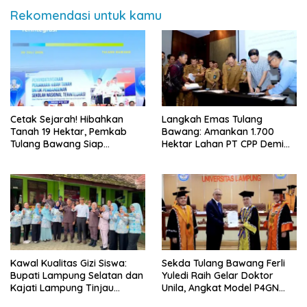
Rekomendasi untuk kamu
Cetak Sejarah! Hibahkan
Langkah Emas Tulang
Tanah 19 Hektar, Pemkab
Bawang: Amankan 1.700
Tulang Bawang Siap
Hektar Lahan PT CPP Demi
Hadirkan Sekolah Nasional
Kembangkan Kawasan
Terintegrasi Pertama di
Ekonomi Biru
Lampung
Kawal Kualitas Gizi Siswa:
Sekda Tulang Bawang Ferli
Bupati Lampung Selatan dan
Yuledi Raih Gelar Doktor
Kajati Lampung Tinjau
Unila, Angkat Model P4GN
Langsung Program Makan
Berbasis Kearifan Lokal