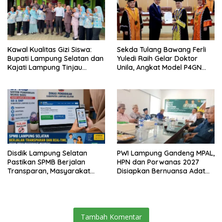
Kawal Kualitas Gizi Siswa:
Sekda Tulang Bawang Ferli
Bupati Lampung Selatan dan
Yuledi Raih Gelar Doktor
Kajati Lampung Tinjau
Unila, Angkat Model P4GN
Langsung Program Makan
Berbasis Kearifan Lokal
Bergizi Gratis di Natar
Disdik Lampung Selatan
PWI Lampung Gandeng MPAL,
Pastikan SPMB Berjalan
HPN dan Porwanas 2027
Transparan, Masyarakat
Disiapkan Bernuansa Adat
Diminta Waspadai Calo
Sai Bumi Ruwa Jurai
Tambah Komentar