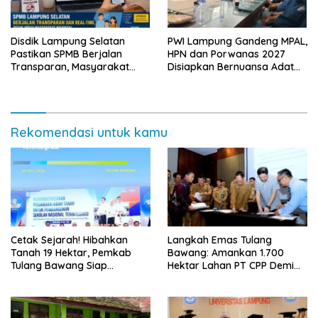
Disdik Lampung Selatan
PWI Lampung Gandeng MPAL,
Pastikan SPMB Berjalan
HPN dan Porwanas 2027
Transparan, Masyarakat
Disiapkan Bernuansa Adat
Diminta Waspadai Calo
Sai Bumi Ruwa Jurai
Rekomendasi untuk kamu
Cetak Sejarah! Hibahkan
Langkah Emas Tulang
Tanah 19 Hektar, Pemkab
Bawang: Amankan 1.700
Tulang Bawang Siap
Hektar Lahan PT CPP Demi
Hadirkan Sekolah Nasional
Kembangkan Kawasan
Terintegrasi Pertama di
Ekonomi Biru
Lampung