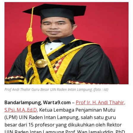
Prof Andi Thahir Guru Besar UIN Raden Intan Lampung. (foto : ist)
Bandarlampung, Warta9.com
–
Prof Ir. H. Andi Thahir,
S.Psi.,M.A.,Ed.D,
Ketua Lembaga Penjaminan Mutu
(LPM) UIN Raden Intan Lampung, salah satu guru
besar dari 15 profesor yang dikukuhkan oleh Rektor
UIN Raden Intan Lampung Prof. Wan Jamaluddin, PhD,