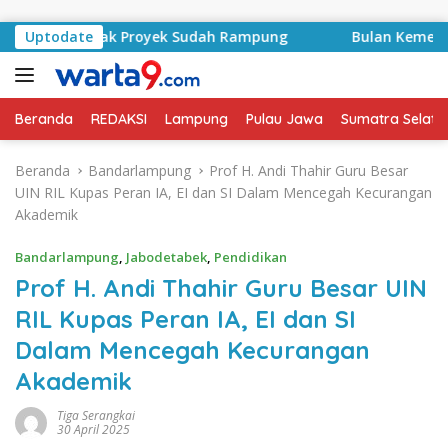
Langsung ke konten
Kontrak Proyek Sudah Rampung
Uptodate
Bulan Kemerdekaan, Bu
Beranda
REDAKSI
Lampung
Pulau Jawa
Sumatra Selata
Beranda
Bandarlampung
Prof H. Andi Thahir Guru Besar
UIN RIL Kupas Peran IA, EI dan SI Dalam Mencegah Kecurangan
Akademik
Bandarlampung
,
Jabodetabek
,
Pendidikan
Prof H. Andi Thahir Guru Besar UIN
RIL Kupas Peran IA, EI dan SI
Dalam Mencegah Kecurangan
Akademik
Tiga Serangkai
30 April 2025