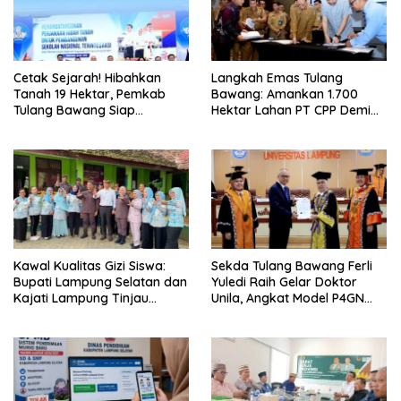
Cetak Sejarah! Hibahkan
Langkah Emas Tulang
Tanah 19 Hektar, Pemkab
Bawang: Amankan 1.700
Tulang Bawang Siap
Hektar Lahan PT CPP Demi
Hadirkan Sekolah Nasional
Kembangkan Kawasan
Terintegrasi Pertama di
Ekonomi Biru
Lampung
Kawal Kualitas Gizi Siswa:
Sekda Tulang Bawang Ferli
Bupati Lampung Selatan dan
Yuledi Raih Gelar Doktor
Kajati Lampung Tinjau
Unila, Angkat Model P4GN
Langsung Program Makan
Berbasis Kearifan Lokal
Bergizi Gratis di Natar