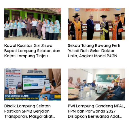
Hadirkan Sekolah Nasional
Kembangkan Kawasan
Terintegrasi Pertama di
Ekonomi Biru
Lampung
Kawal Kualitas Gizi Siswa:
Sekda Tulang Bawang Ferli
Bupati Lampung Selatan dan
Yuledi Raih Gelar Doktor
Kajati Lampung Tinjau
Unila, Angkat Model P4GN
Langsung Program Makan
Berbasis Kearifan Lokal
Bergizi Gratis di Natar
Disdik Lampung Selatan
PWI Lampung Gandeng MPAL,
Pastikan SPMB Berjalan
HPN dan Porwanas 2027
Transparan, Masyarakat
Disiapkan Bernuansa Adat
Diminta Waspadai Calo
Sai Bumi Ruwa Jurai