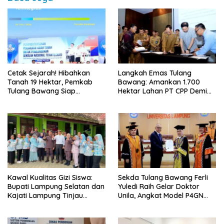
Cetak Sejarah! Hibahkan
Langkah Emas Tulang
Tanah 19 Hektar, Pemkab
Bawang: Amankan 1.700
Tulang Bawang Siap
Hektar Lahan PT CPP Demi
Hadirkan Sekolah Nasional
Kembangkan Kawasan
Terintegrasi Pertama di
Ekonomi Biru
Lampung
Kawal Kualitas Gizi Siswa:
Sekda Tulang Bawang Ferli
Bupati Lampung Selatan dan
Yuledi Raih Gelar Doktor
Kajati Lampung Tinjau
Unila, Angkat Model P4GN
Langsung Program Makan
Berbasis Kearifan Lokal
Bergizi Gratis di Natar