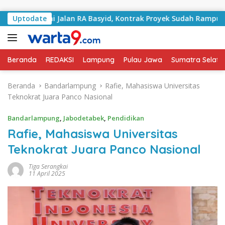
Langsung ke konten
 Tangani Jalan RA Basyid, Kontrak Proyek Sudah Rampung
Uptodate
Beranda
REDAKSI
Lampung
Pulau Jawa
Sumatra Selata
Beranda
Bandarlampung
Rafie, Mahasiswa Universitas
Teknokrat Juara Panco Nasional
Bandarlampung
,
Jabodetabek
,
Pendidikan
Rafie, Mahasiswa Universitas
Teknokrat Juara Panco Nasional
Tiga Serangkai
11 April 2025