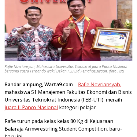
Rafie Novriansyah, Mahasiswa Universitas Teknokrat Juara Panco Nasional
bersama Yusra Fernando wakil Dekan FEB Bid Kemahasiswaan. (foto : ist)
Bandarlampung, Warta9.com
–
Rafie Novriansyah,
mahasiswa S1 Manajemen Fakultas Ekonomi dan Bisnis
Universitas Teknokrat Indonesia (FEB-UTI), meraih
juara II Panco Nasional
kategori pelajar.
Rafie turun pada kelas kelas 80 Kg di Kejuaraan
Balaraja Armwrestrling Student Competition, baru-
baru ini.