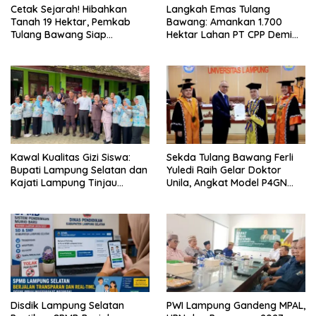
Cetak Sejarah! Hibahkan
Langkah Emas Tulang
Tanah 19 Hektar, Pemkab
Bawang: Amankan 1.700
Tulang Bawang Siap
Hektar Lahan PT CPP Demi
Hadirkan Sekolah Nasional
Kembangkan Kawasan
Terintegrasi Pertama di
Ekonomi Biru
Lampung
Kawal Kualitas Gizi Siswa:
Sekda Tulang Bawang Ferli
Bupati Lampung Selatan dan
Yuledi Raih Gelar Doktor
Kajati Lampung Tinjau
Unila, Angkat Model P4GN
Langsung Program Makan
Berbasis Kearifan Lokal
Bergizi Gratis di Natar
Disdik Lampung Selatan
PWI Lampung Gandeng MPAL,