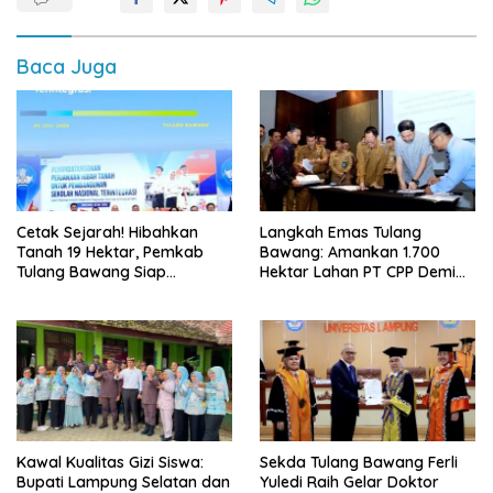
Baca Juga
Cetak Sejarah! Hibahkan
Langkah Emas Tulang
Tanah 19 Hektar, Pemkab
Bawang: Amankan 1.700
Tulang Bawang Siap
Hektar Lahan PT CPP Demi
Hadirkan Sekolah Nasional
Kembangkan Kawasan
Terintegrasi Pertama di
Ekonomi Biru
Lampung
Kawal Kualitas Gizi Siswa:
Sekda Tulang Bawang Ferli
Bupati Lampung Selatan dan
Yuledi Raih Gelar Doktor