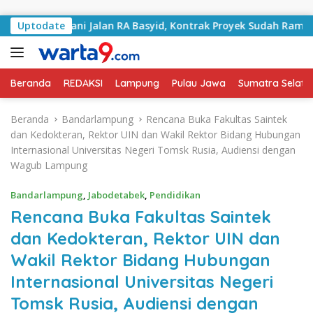
Langsung ke konten
i Tangani Jalan RA Basyid, Kontrak Proyek Sudah Rampung
Uptodate
Beranda
REDAKSI
Lampung
Pulau Jawa
Sumatra Selata
Beranda
Bandarlampung
Rencana Buka Fakultas Saintek
dan Kedokteran, Rektor UIN dan Wakil Rektor Bidang Hubungan
Internasional Universitas Negeri Tomsk Rusia, Audiensi dengan
Wagub Lampung
Bandarlampung
,
Jabodetabek
,
Pendidikan
Rencana Buka Fakultas Saintek
dan Kedokteran, Rektor UIN dan
Wakil Rektor Bidang Hubungan
Internasional Universitas Negeri
Tomsk Rusia, Audiensi dengan