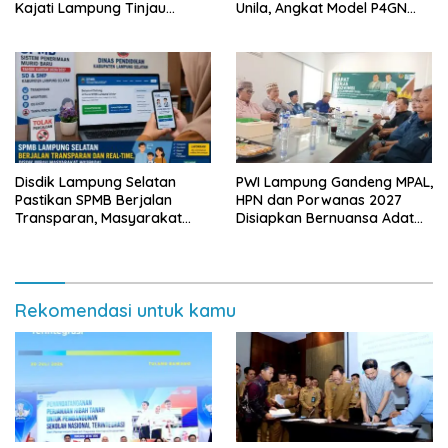
Kajati Lampung Tinjau
Unila, Angkat Model P4GN
Langsung Program Makan
Berbasis Kearifan Lokal
Bergizi Gratis di Natar
Disdik Lampung Selatan
PWI Lampung Gandeng MPAL,
Pastikan SPMB Berjalan
HPN dan Porwanas 2027
Transparan, Masyarakat
Disiapkan Bernuansa Adat
Diminta Waspadai Calo
Sai Bumi Ruwa Jurai
Rekomendasi untuk kamu