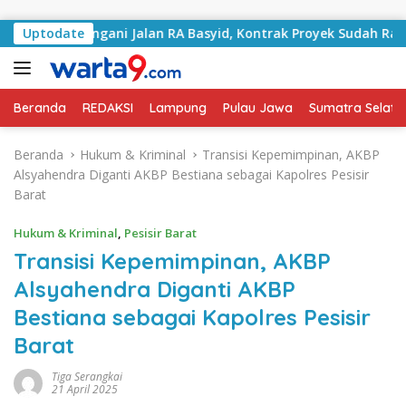
Langsung ke konten
ai Tangani Jalan RA Basyid, Kontrak Proyek Sudah Rampung
Uptodate
Beranda
REDAKSI
Lampung
Pulau Jawa
Sumatra Selata
Beranda
Hukum & Kriminal
Transisi Kepemimpinan, AKBP
Alsyahendra Diganti AKBP Bestiana sebagai Kapolres Pesisir
Barat
Hukum & Kriminal
,
Pesisir Barat
Transisi Kepemimpinan, AKBP
Alsyahendra Diganti AKBP
Bestiana sebagai Kapolres Pesisir
Barat
Tiga Serangkai
21 April 2025