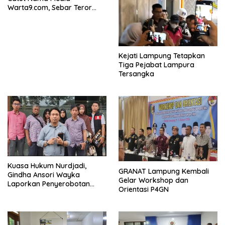
Warta9.com, Sebar Teror
Modus Klarifikasi
Kejati Lampung Tetapkan
Tiga Pejabat Lampura
Tersangka
Kuasa Hukum Nurdjadi,
GRANAT Lampung Kembali
Gindha Ansori Wayka
Gelar Workshop dan
Laporkan Penyerobotan
Orientasi P4GN
Tanah ke Polda Lampung