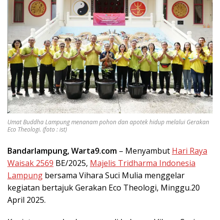
Umat Buddha Lampung menanam pohon dan apotek hidup melalui Gerakan
Eco Theologi. (foto : ist)
Bandarlampung, Warta9.com
– Menyambut
Hari Raya
Waisak 2569
BE/2025,
Majelis Tridharma Indonesia
Lampung
bersama Vihara Suci Mulia menggelar
kegiatan bertajuk Gerakan Eco Theologi, Minggu.20
April 2025.