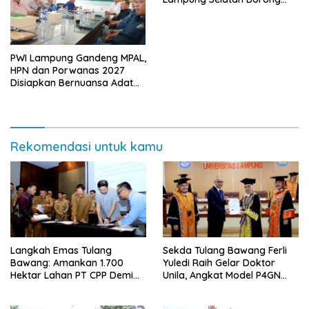
Tiga Penghargaan Nasional
PWI Lampung Gandeng MPAL,
HPN dan Porwanas 2027
Disiapkan Bernuansa Adat
Sai Bumi Ruwa Jurai
Rekomendasi untuk kamu
Langkah Emas Tulang
Sekda Tulang Bawang Ferli
Bawang: Amankan 1.700
Yuledi Raih Gelar Doktor
Hektar Lahan PT CPP Demi
Unila, Angkat Model P4GN
Kembangkan Kawasan
Berbasis Kearifan Lokal
Ekonomi Biru