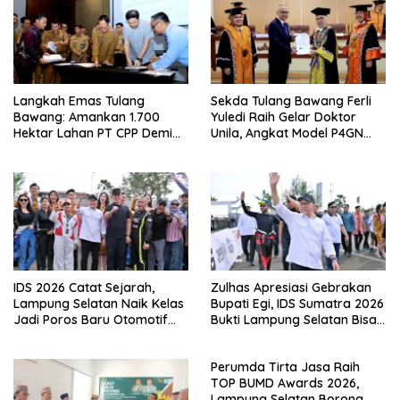
Langkah Emas Tulang
Sekda Tulang Bawang Ferli
Bawang: Amankan 1.700
Yuledi Raih Gelar Doktor
Hektar Lahan PT CPP Demi
Unila, Angkat Model P4GN
Kembangkan Kawasan
Berbasis Kearifan Lokal
Ekonomi Biru
IDS 2026 Catat Sejarah,
Zulhas Apresiasi Gebrakan
Lampung Selatan Naik Kelas
Bupati Egi, IDS Sumatra 2026
Jadi Poros Baru Otomotif
Bukti Lampung Selatan Bisa
Sumatra
Gelar Event Nasional Tanpa
APBD
Perumda Tirta Jasa Raih
TOP BUMD Awards 2026,
Lampung Selatan Borong