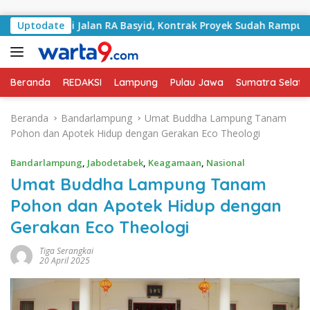
Langsung ke konten
angani Jalan RA Basyid, Kontrak Proyek Sudah Rampung
Uptodate
Beranda
REDAKSI
Lampung
Pulau Jawa
Sumatra Selata
Beranda
Bandarlampung
Umat Buddha Lampung Tanam
Pohon dan Apotek Hidup dengan Gerakan Eco Theologi
Bandarlampung
,
Jabodetabek
,
Keagamaan
,
Nasional
Umat Buddha Lampung Tanam
Pohon dan Apotek Hidup dengan
Gerakan Eco Theologi
Tiga Serangkai
20 April 2025