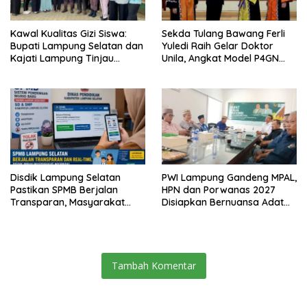
Kawal Kualitas Gizi Siswa:
Sekda Tulang Bawang Ferli
Bupati Lampung Selatan dan
Yuledi Raih Gelar Doktor
Kajati Lampung Tinjau
Unila, Angkat Model P4GN
Langsung Program Makan
Berbasis Kearifan Lokal
Bergizi Gratis di Natar
Disdik Lampung Selatan
PWI Lampung Gandeng MPAL,
Pastikan SPMB Berjalan
HPN dan Porwanas 2027
Transparan, Masyarakat
Disiapkan Bernuansa Adat
Diminta Waspadai Calo
Sai Bumi Ruwa Jurai
Tambah Komentar