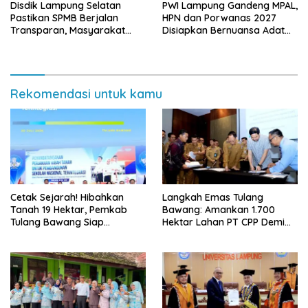
Disdik Lampung Selatan
PWI Lampung Gandeng MPAL,
Pastikan SPMB Berjalan
HPN dan Porwanas 2027
Transparan, Masyarakat
Disiapkan Bernuansa Adat
Diminta Waspadai Calo
Sai Bumi Ruwa Jurai
Rekomendasi untuk kamu
Cetak Sejarah! Hibahkan
Langkah Emas Tulang
Tanah 19 Hektar, Pemkab
Bawang: Amankan 1.700
Tulang Bawang Siap
Hektar Lahan PT CPP Demi
Hadirkan Sekolah Nasional
Kembangkan Kawasan
Terintegrasi Pertama di
Ekonomi Biru
Lampung