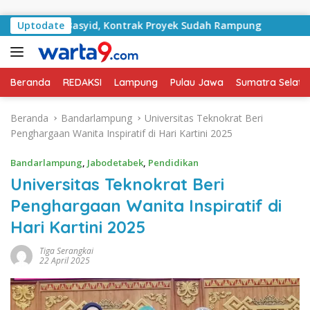
Langsung ke konten
an RA Basyid, Kontrak Proyek Sudah Rampung
Uptodate
Bulan K
Beranda
REDAKSI
Lampung
Pulau Jawa
Sumatra Selata
Beranda
Bandarlampung
Universitas Teknokrat Beri
Penghargaan Wanita Inspiratif di Hari Kartini 2025
Bandarlampung
,
Jabodetabek
,
Pendidikan
Universitas Teknokrat Beri
Penghargaan Wanita Inspiratif di
Hari Kartini 2025
Tiga Serangkai
22 April 2025