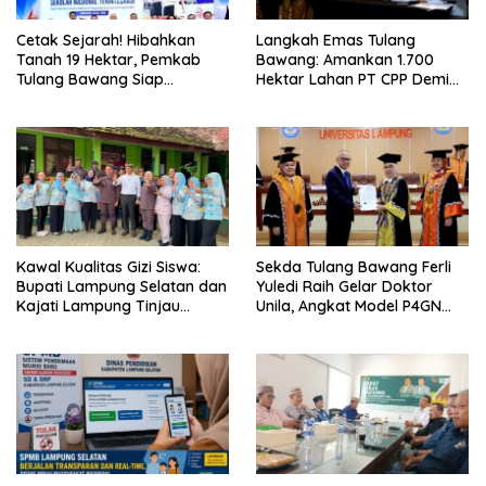
Cetak Sejarah! Hibahkan
Langkah Emas Tulang
Tanah 19 Hektar, Pemkab
Bawang: Amankan 1.700
Tulang Bawang Siap
Hektar Lahan PT CPP Demi
Hadirkan Sekolah Nasional
Kembangkan Kawasan
Terintegrasi Pertama di
Ekonomi Biru
Lampung
Kawal Kualitas Gizi Siswa:
Sekda Tulang Bawang Ferli
Bupati Lampung Selatan dan
Yuledi Raih Gelar Doktor
Kajati Lampung Tinjau
Unila, Angkat Model P4GN
Langsung Program Makan
Berbasis Kearifan Lokal
Bergizi Gratis di Natar