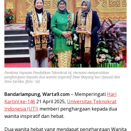
Pembina Yayasan Pendidikan Teknokrat Hj. Hernaini menyerahkan
penghargaan kepada dua wanita inspiratif Dewi Mayang Sari Djausal dan
Dina Sartika. (foto : ist)
Bandarlampung, Warta9.com
– Memperingati
Hari
Kartini ke-146
21 April 2025,
Universitas Teknokrat
Indonesia (UTI)
memberi penghargaan kepada dua
wanita inspiratif dan hebat.
Dua wanita hebat yang mendapat penghargaan Wanita