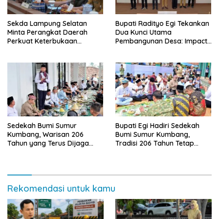
Sekda Lampung Selatan
Bupati Radityo Egi Tekankan
Minta Perangkat Daerah
Dua Kunci Utama
Perkuat Keterbukaan
Pembangunan Desa: Impact
Informasi Publik
dan Sustainable
Sedekah Bumi Sumur
Bupati Egi Hadiri Sedekah
Kumbang, Warisan 206
Bumi Sumur Kumbang,
Tahun yang Terus Dijaga
Tradisi 206 Tahun Tetap
Pemkab Lampung Selatan
Semarak Meski Diguyur
dan Masyarakat
Hujan
Rekomendasi untuk kamu