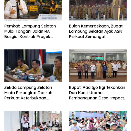
Pemkab Lampung Selatan
Bulan Kemerdekaan, Bupati
Mulai Tangani Jalan RA
Lampung Selatan Ajak ASN
Basyid, Kontrak Proyek
Perkuat Semangat
Sudah Rampung
Pengabdian dan Tingkatkan
Pelayanan Publik
Sekda Lampung Selatan
Bupati Radityo Egi Tekankan
Minta Perangkat Daerah
Dua Kunci Utama
Perkuat Keterbukaan
Pembangunan Desa: Impact
Informasi Publik
dan Sustainable