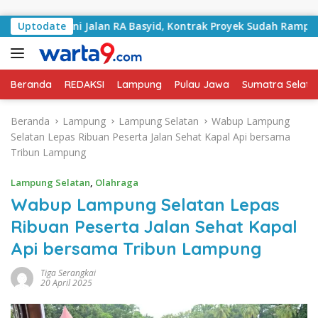
Langsung ke konten
Tangani Jalan RA Basyid, Kontrak Proyek Sudah Rampung
Uptodate
Beranda
REDAKSI
Lampung
Pulau Jawa
Sumatra Selata
Beranda
Lampung
Lampung Selatan
Wabup Lampung
Selatan Lepas Ribuan Peserta Jalan Sehat Kapal Api bersama
Tribun Lampung
Lampung Selatan
,
Olahraga
Wabup Lampung Selatan Lepas
Ribuan Peserta Jalan Sehat Kapal
Api bersama Tribun Lampung
Tiga Serangkai
20 April 2025