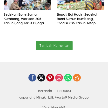
Sedekah Bumi Sumur
Bupati Egi Hadiri Sedekah
Kumbang, Warisan 206
Bumi Sumur Kumbang,
Tahun yang Terus Dijaga
Tradisi 206 Tahun Tetap
Pemkab Lampung Selatan
Semarak Meski Diguyur
dan Masyarakat
Hujan
Tambah Komentar
Beranda
REDAKSI
copyright: Minak_LUk Warta9 Media Group
Versi Non AMP