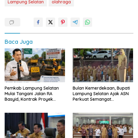
Lampung Selatan
olahraga
Baca Juga
Pemkab Lampung Selatan
Bulan Kemerdekaan, Bupati
Mulai Tangani Jalan RA
Lampung Selatan Ajak ASN
Basyid, Kontrak Proyek
Perkuat Semangat
Sudah Rampung
Pengabdian dan Tingkatkan
Pelayanan Publik