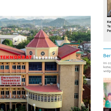
Ke
Te
Pe
T
Ber
Ini 
kate
widg