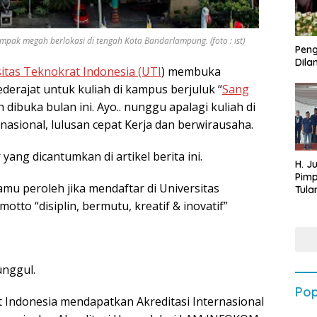
pak megah berlokasi di tengah Kota Bandarlampung. (foto : ist)
Peng
Dilan
itas Teknokrat Indonesia (UTI
) membuka
erajat untuk kuliah di kampus berjuluk “
Sang
dibuka bulan ini. Ayo.. nunggu apalagi kuliah di
nasional, lulusan cepat Kerja dan berwirausaha.
ang dicantumkan di artikel berita ini.
H. J
Pim
u peroleh jika mendaftar di Universitas
Tula
Targ
to “disiplin, bermutu, kreatif & inovatif”
Terb
202
unggul.
Pop
t Indonesia mendapatkan Akreditasi Internasional