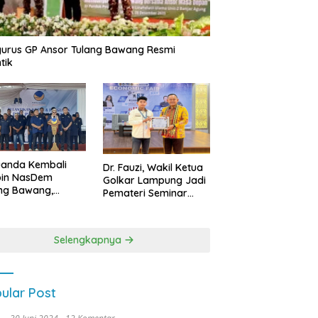
urus GP Ansor Tulang Bawang Resmi
tik
uanda Kembali
Dr. Fauzi, Wakil Ketua
pin NasDem
Golkar Lampung Jadi
ng Bawang,
Pemateri Seminar
etkan Kursi DPRD
Nasional FEB Unila,
anyak di Pemilu
Membangun Fondasi
9
Kuat Melalui 4 Pilar
Selengkapnya
Kebangsaan
ular Post