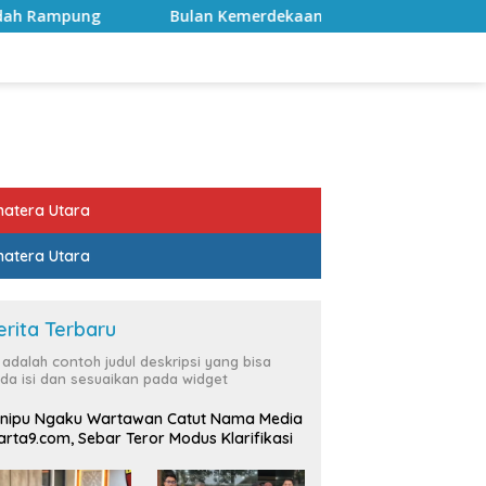
Bulan Kemerdekaan, Bupati Lampung Selatan Ajak ASN Perku
atera Utara
atera Utara
erita Terbaru
i adalah contoh judul deskripsi yang bisa
da isi dan sesuaikan pada widget
nipu Ngaku Wartawan Catut Nama Media
rta9.com, Sebar Teror Modus Klarifikasi