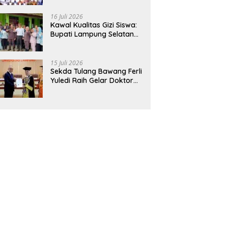
Hadirkan Sekolah Nasional
Terintegrasi Pertama di
16 Juli 2026
Lampung
Kawal Kualitas Gizi Siswa:
Bupati Lampung Selatan
dan Kajati Lampung Tinjau
Langsung Program Makan
Bergizi Gratis di Natar
15 Juli 2026
Sekda Tulang Bawang Ferli
Yuledi Raih Gelar Doktor
Unila, Angkat Model P4GN
Berbasis Kearifan Lokal