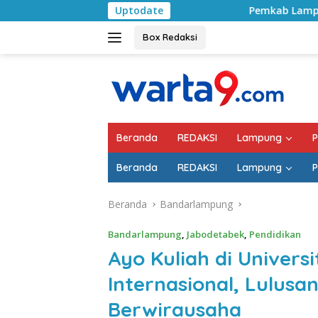
Langsung
Uptodate
Pemkab Lampung Selatan Mulai Ta
ke
konten
Box Redaksi
Beranda
REDAKSI
Lampung
P
Beranda
REDAKSI
Lampung
P
Beranda
Bandarlampung
Bandarlampung
,
Jabodetabek
,
Pendidikan
Ayo Kuliah di Univers
Internasional, Lulusa
Berwirausaha