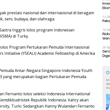
Inve
Eko
k prestasi nasional dan internasional di beragam
13 Ok
k, seni, budaya, dan olahraga.
Peko
 Sastra Inggris lolos program Indonesian
10 Ok
Rick
IISMA) di Turky.
Warg
s lolos Program Pertukaran Pemuda Internasional
29 S
Ger
Initiative (YSEALI) Academic Fellowship di Amerika
Dige
Harg
Pemuda Antar-Negara Singapore-Indonesia Youth
O
23 yang merupakan bagian Pertukaran Pemuda
In
de
mu
i Fernanto lolos seleksi Indonesia International
 Kemdikbudristek Republik Indonesia. Vahry akan
versity, Turki. Sedangkan Hanny Wulandari Fernanto