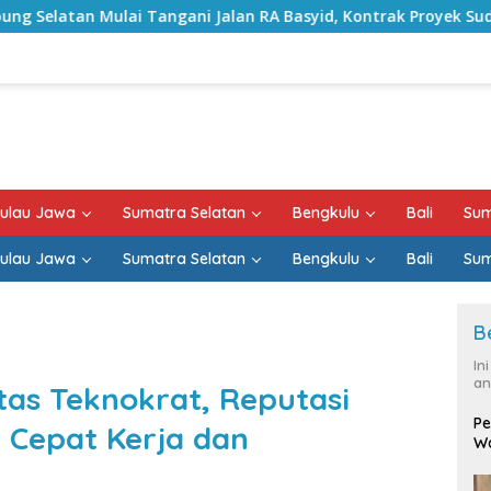
ngani Jalan RA Basyid, Kontrak Proyek Sudah Rampung
ulau Jawa
Sumatra Selatan
Bengkulu
Bali
Sum
ulau Jawa
Sumatra Selatan
Bengkulu
Bali
Sum
B
In
an
itas Teknokrat, Reputasi
Pe
n Cepat Kerja dan
Wa