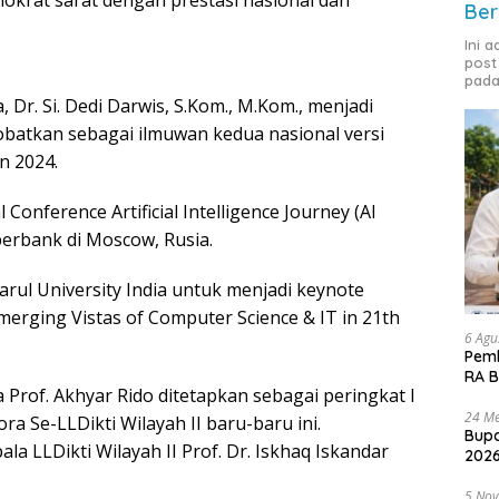
Ber
Ini 
post
pada
 Dr. Si. Dedi Darwis, S.Kom., M.Kom., menjadi
nobatkan sebagai ilmuwan kedua nasional versi
n 2024.
Conference Artificial Intelligence Journey (AI
erbank di Moscow, Rusia.
rul University India untuk menjadi keynote
merging Vistas of Computer Science & IT in 21th
6 Agu
Pemk
RA B
Prof. Akhyar Rido ditetapkan sebagai peringkat I
24 Me
a Se-LLDikti Wilayah II baru-baru ini.
Bupa
 LLDikti Wilayah II Prof. Dr. Iskhaq Iskandar
2026
5 No