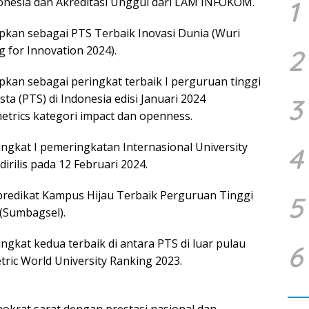
donesia dan Akreditasi Unggul dari LAM INFOKOM.
1
apkan sebagai PTS Terbaik Inovasi Dunia (Wuri
 for Innovation 2024).
2
pkan sebagai peringkat terbaik I perguruan tinggi
ta (PTS) di Indonesia edisi Januari 2024
3
trics kategori impact dan openness.
ingkat I pemeringkatan Internasional University
4
irilis pada 12 Februari 2024.
predikat Kampus Hijau Terbaik Perguruan Tinggi
5
(Sumbagsel).
ngkat kedua terbaik di antara PTS di luar pulau
6
ic World University Ranking 2023.
okrat sarat dengan prestasi nasional dan