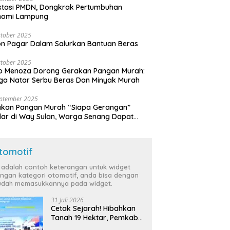
stasi PMDN, Dongkrak Pertumbuhan
nomi Lampung
tober 2025
n Pagar Dalam Salurkan Bantuan Beras
tober 2025
o Menoza Dorong Gerakan Pangan Murah:
a Natar Serbu Beras Dan Minyak Murah
eptember 2025
akan Pangan Murah “Siapa Gerangan”
lar di Way Sulan, Warga Senang Dapat
a Bersubsidi
tomotif
i adalah contoh keterangan untuk widget
ngan kategori otomotif, anda bisa dengan
dah memasukkannya pada widget.
31 Juli 2026
Cetak Sejarah! Hibahkan
Tanah 19 Hektar, Pemkab
Tulang Bawang Siap