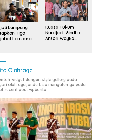
Kuasa Hukum
jati Lampung
Nurdjadi, Gindha
tapkan Tiga
Ansori Wayka
jabat Lampura
Laporkan
ersangka
Penyerobotan
Tanah ke Polda
Lampung
ita Olahraga
contoh widget dengan style gallery pada
gori olahraga, anda bisa mengaturnya pada
et recent post wpberita.