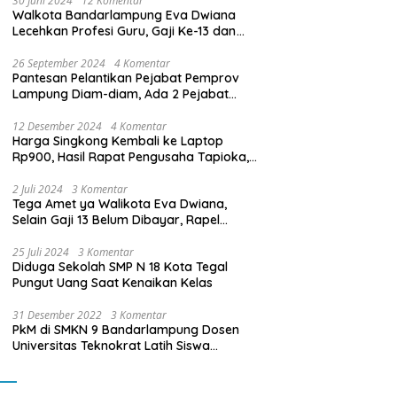
30 Juni 2024
12 Komentar
Walkota Bandarlampung Eva Dwiana
Lecehkan Profesi Guru, Gaji Ke-13 dan
THR Tidak Dibayarkan
26 September 2024
4 Komentar
Pantesan Pelantikan Pejabat Pemprov
Lampung Diam-diam, Ada 2 Pejabat
yang Dilantik Masih Golongan III/b
12 Desember 2024
4 Komentar
Harga Singkong Kembali ke Laptop
Rp900, Hasil Rapat Pengusaha Tapioka,
Petani Singkong dengan Pj. Gubernur
Lampung
2 Juli 2024
3 Komentar
Tega Amet ya Walikota Eva Dwiana,
Selain Gaji 13 Belum Dibayar, Rapel
Kenaikan Gaji 2 Bulan Juga Belum
Dibayar
25 Juli 2024
3 Komentar
Diduga Sekolah SMP N 18 Kota Tegal
Pungut Uang Saat Kenaikan Kelas
31 Desember 2022
3 Komentar
PkM di SMKN 9 Bandarlampung Dosen
Universitas Teknokrat Latih Siswa
Membuat Program Mobil RC Berbasis IoT