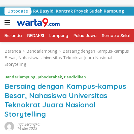
Langsung ke konten
alan RA Basyid, Kontrak Proyek Sudah Rampung
Uptodate
Bulan
Beranda
REDAKSI
Lampung
Pulau Jawa
Sumatra Selata
Beranda
Bandarlampung
Bersaing dengan Kampus-kampus
Besar, Nahasiswa Universitas Teknokrat Juara Nasional
Storytelling
Bandarlampung
,
Jabodetabek
,
Pendidikan
Bersaing dengan Kampus-kampus
Besar, Nahasiswa Universitas
Teknokrat Juara Nasional
Storytelling
Tiga Serangkai
14 Mei 2025