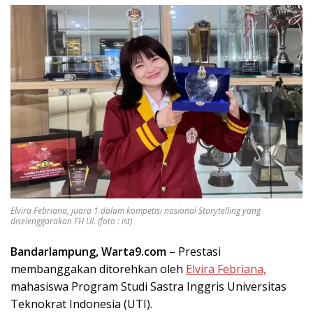
Elvira Febriana, juara 1 dalam kompetisi nasional Storytelling yang
diselenggarakan FH UI. (foto : ist)
Bandarlampung, Warta9.com
– Prestasi
membanggakan ditorehkan oleh
Elvira Febriana,
mahasiswa Program Studi Sastra Inggris Universitas
Teknokrat Indonesia (UTI).