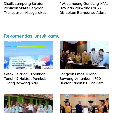
Disdik Lampung Selatan
PWI Lampung Gandeng MPAL,
Pastikan SPMB Berjalan
HPN dan Porwanas 2027
Transparan, Masyarakat
Disiapkan Bernuansa Adat
Diminta Waspadai Calo
Sai Bumi Ruwa Jurai
Rekomendasi untuk kamu
Cetak Sejarah! Hibahkan
Langkah Emas Tulang
Tanah 19 Hektar, Pemkab
Bawang: Amankan 1.700
Tulang Bawang Siap
Hektar Lahan PT CPP Demi
Hadirkan Sekolah Nasional
Kembangkan Kawasan
Terintegrasi Pertama di
Ekonomi Biru
Lampung