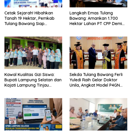
Cetak Sejarah! Hibahkan
Langkah Emas Tulang
Tanah 19 Hektar, Pemkab
Bawang: Amankan 1.700
Tulang Bawang Siap
Hektar Lahan PT CPP Demi
Hadirkan Sekolah Nasional
Kembangkan Kawasan
Terintegrasi Pertama di
Ekonomi Biru
Lampung
Kawal Kualitas Gizi Siswa:
Sekda Tulang Bawang Ferli
Bupati Lampung Selatan dan
Yuledi Raih Gelar Doktor
Kajati Lampung Tinjau
Unila, Angkat Model P4GN
Langsung Program Makan
Berbasis Kearifan Lokal
Bergizi Gratis di Natar