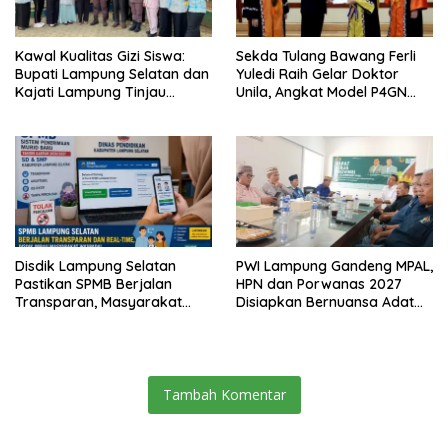
Kawal Kualitas Gizi Siswa:
Sekda Tulang Bawang Ferli
Bupati Lampung Selatan dan
Yuledi Raih Gelar Doktor
Kajati Lampung Tinjau
Unila, Angkat Model P4GN
Langsung Program Makan
Berbasis Kearifan Lokal
Bergizi Gratis di Natar
Disdik Lampung Selatan
PWI Lampung Gandeng MPAL,
Pastikan SPMB Berjalan
HPN dan Porwanas 2027
Transparan, Masyarakat
Disiapkan Bernuansa Adat
Diminta Waspadai Calo
Sai Bumi Ruwa Jurai
Tambah Komentar