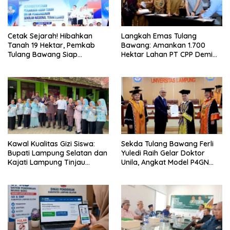
Cetak Sejarah! Hibahkan
Langkah Emas Tulang
Tanah 19 Hektar, Pemkab
Bawang: Amankan 1.700
Tulang Bawang Siap
Hektar Lahan PT CPP Demi
Hadirkan Sekolah Nasional
Kembangkan Kawasan
Terintegrasi Pertama di
Ekonomi Biru
Lampung
Kawal Kualitas Gizi Siswa:
Sekda Tulang Bawang Ferli
Bupati Lampung Selatan dan
Yuledi Raih Gelar Doktor
Kajati Lampung Tinjau
Unila, Angkat Model P4GN
Langsung Program Makan
Berbasis Kearifan Lokal
Bergizi Gratis di Natar