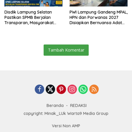
Disdik Lampung Selatan
PWI Lampung Gandeng MPAL,
Pastikan SPMB Berjalan
HPN dan Porwanas 2027
Transparan, Masyarakat
Disiapkan Bernuansa Adat
Diminta Waspadai Calo
Sai Bumi Ruwa Jurai
Tambah Komentar
Beranda
REDAKSI
copyright: Minak_LUk Warta9 Media Group
Versi Non AMP