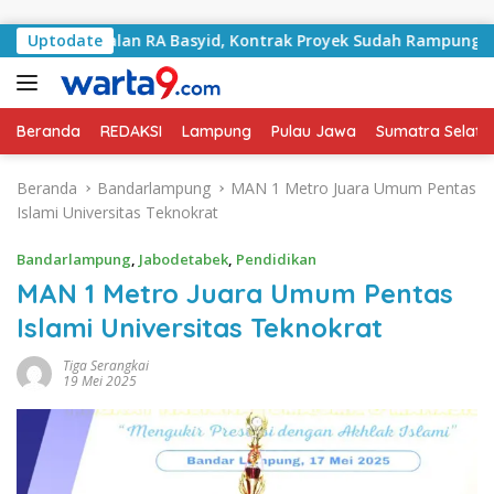
Langsung ke konten
ni Jalan RA Basyid, Kontrak Proyek Sudah Rampung
Uptodate
B
Beranda
REDAKSI
Lampung
Pulau Jawa
Sumatra Selata
Beranda
Bandarlampung
MAN 1 Metro Juara Umum Pentas
Islami Universitas Teknokrat
Bandarlampung
,
Jabodetabek
,
Pendidikan
MAN 1 Metro Juara Umum Pentas
Islami Universitas Teknokrat
Tiga Serangkai
19 Mei 2025