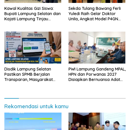
Kawal Kualitas Gizi Siswa:
Sekda Tulang Bawang Ferli
Bupati Lampung Selatan dan
Yuledi Raih Gelar Doktor
Kajati Lampung Tinjau
Unila, Angkat Model P4GN
Langsung Program Makan
Berbasis Kearifan Lokal
Bergizi Gratis di Natar
Disdik Lampung Selatan
PWI Lampung Gandeng MPAL,
Pastikan SPMB Berjalan
HPN dan Porwanas 2027
Transparan, Masyarakat
Disiapkan Bernuansa Adat
Diminta Waspadai Calo
Sai Bumi Ruwa Jurai
Rekomendasi untuk kamu