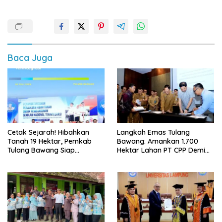
Baca Juga
Cetak Sejarah! Hibahkan
Langkah Emas Tulang
Tanah 19 Hektar, Pemkab
Bawang: Amankan 1.700
Tulang Bawang Siap
Hektar Lahan PT CPP Demi
Hadirkan Sekolah Nasional
Kembangkan Kawasan
Terintegrasi Pertama di
Ekonomi Biru
Lampung