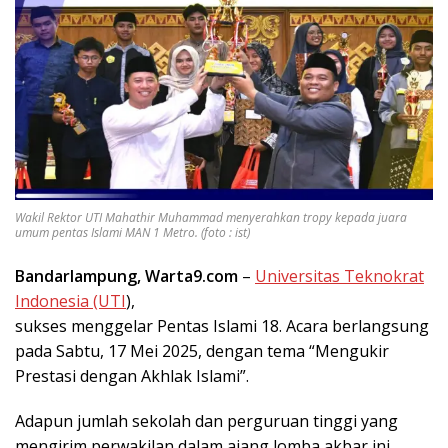
Wakil Rektor UTI Mahathir Muhammad menyerahkan tropy kepada juara
umum pentas Islami MAN 1 Metro. (foto : ist)
Bandarlampung, Warta9.com
–
Universitas Teknokrat
Indonesia (UTI
),
sukses menggelar Pentas Islami 18. Acara berlangsung
pada Sabtu, 17 Mei 2025, dengan tema “Mengukir
Prestasi dengan Akhlak Islami”.
Adapun jumlah sekolah dan perguruan tinggi yang
mengirim perwakilan dalam ajang lomba akbar ini