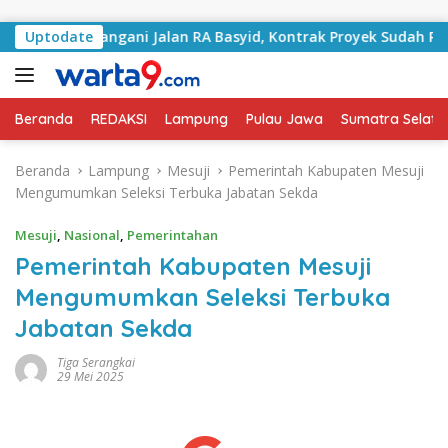
Langsung ke konten
Mulai Tangani Jalan RA Basyid, Kontrak Proyek Sudah Rampun
Uptodate
Beranda
REDAKSI
Lampung
Pulau Jawa
Sumatra Selata
Beranda
Lampung
Mesuji
Pemerintah Kabupaten Mesuji
Mengumumkan Seleksi Terbuka Jabatan Sekda
Mesuji
,
Nasional
,
Pemerintahan
Pemerintah Kabupaten Mesuji
Mengumumkan Seleksi Terbuka
Jabatan Sekda
Tiga Serangkai
29 Mei 2025